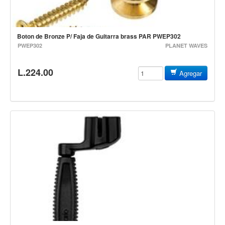
Estuches y fundas
Fajas y colgantes
Boton de Bronze P/ Faja de Guitarra brass PAR PWEP302
Accesorios
PWEP302
PLANET WAVES
Cuerdas
L.224.00
Agregar
Bajos
Electrico
Acustico
Amplificadores
Pedales de efectos
Estuches y fundas
Fajas
Accesorios
Cuerdas