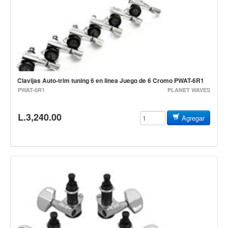
Vientos
Accesorios
Micrófonos
Mano alámbrico
Instrumento alámbrico
Clavijas Auto-trim tuning 6 en linea Juego de 6 Cromo PWAT-6R1
Inalámbrico de mano
PWAT-6R1
PLANET WAVES
Inalámbrico diadema y solapa
L.3,240.00
Agregar
Inalámbrico para instrumento
Estudio
Corro y escenario
Instalaciones
Cámara, computadora y celular
Pedestales y soportes
Accesorios