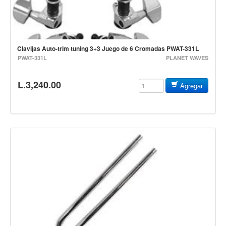
Cables
Audio Profesional
Columnas pasivas
Clavijas Auto-trim tuning 3+3 Juego de 6 Cromadas PWAT-331L
PWAT-331L
PLANET WAVES
Columnas activas
Amplificadores
L.3,240.00
Agregar
Consolas mezcladoras
Procesadores y efectos
Monitores de estudio
Interfaz para grabación
Audífonos y monitoreo personal
Estantes y soportes
Instalaciones y publicidad
Accesorios
DJ