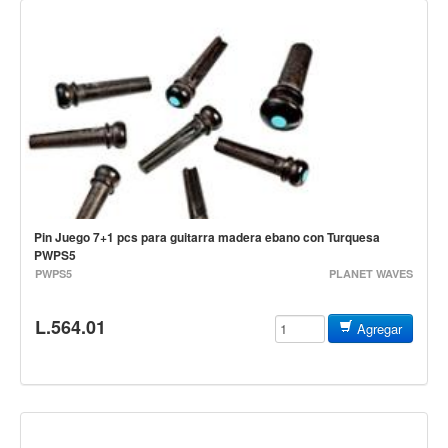
Mantenimiento y cuidado
Fajas y soportes
Fundas y estuches
Boquillas y abrazaderas
Accesorios
Percusión
Panderos
Pin Juego 7+1 pcs para guitarra madera ebano con Turquesa
PWPS5
Percusión Latina
PWPS5
PLANET WAVES
Tambores
Redoblantes
L.564.01
Agregar
Bombos
Kalimba
Xilófonos y liras