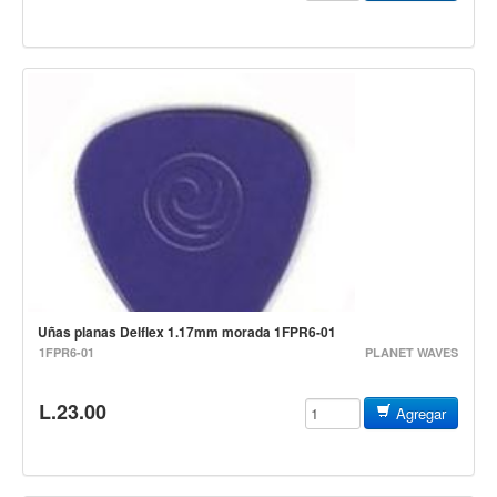
Accesorios
Cuerdas
Viento
Acordeón y concertinas
Armonica
Clarinete
Cornetas y cornos
Flauta y pitos
Melodica
Uñas planas Delflex 1.17mm morada 1FPR6-01
Saxofon
1FPR6-01
PLANET WAVES
Trompeta
L.23.00
Agregar
Tuba
Otros instrumentos de viento
Cañuelas