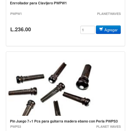
Baterias
Enrrollador para Clavijero PWPW1
Acustica
PWPW1
PLANETWAVES
Electrica
L.236.00
Pergaminos
Agregar
Baquetas y mazos
Platillos
Redoblantes
Pedestal para platillo
Pedestal para Hi-Hat
Pedestal para redoblante
Herrajes
Pedal
Trono
Pin Juego 7+1 Pcs para guitarra madera ebano con Perla PWPS3
Accesorios
PWPS3
PLANET WAVES