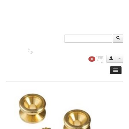
DUDAS?
2552-9045
0
Guitarra
Clasica
Acustica
Electrica
Amplificadores
Pedales de efectos