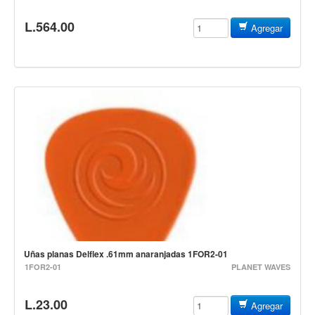
Teclado
L.564.00
Agregar
Teclado Digital
Piano Digital
Sintetizadores
Controladores
Fundas
Amplificadores
Accesorios
Arco
Violin
Viola
Uñas planas Delflex .61mm anaranjadas 1FOR2-01
Cello
1FOR2-01
PLANET WAVES
Contrabajo
L.23.00
Fundas y estuches
Agregar