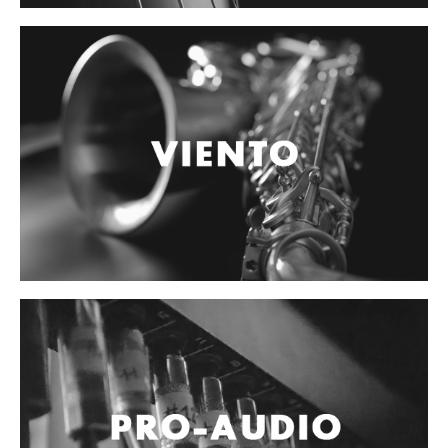
Accesorios
Cables y Conectores
Instrumento
Micrófono
Sonido
Parlante
Video y USB
Espigas y conectores
Accesorios
Otros Instrumentos de Cuerdas
Ukulele
Mandolina
Banjo
Mariachi