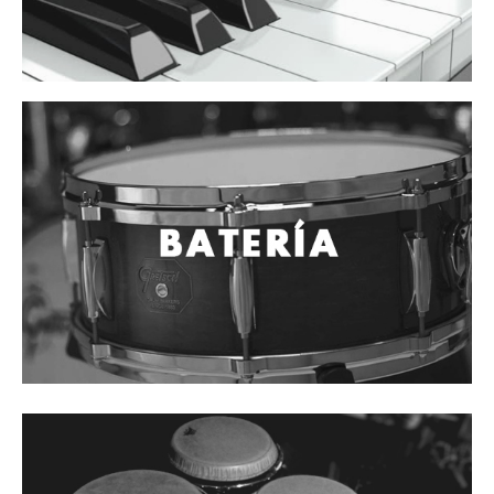
Cables
Audio Profesional
Columnas pasivas
Columnas activas
Amplificadores
Consolas mezcladoras
Procesadores y efectos
Monitores de estudio
Interfaz para grabación
Audífonos y monitoreo personal
Estantes y soportes
Instalaciones y publicidad
Accesorios
DJ