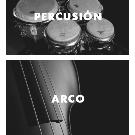
Controladores
Tornamesa
Mezcladora
Interfaz
Agujas
Audifonos
Accesorios
Luces y Escenario
Luces Led
Laser
Strobos
Maquinas de humo y escenario
Controladores