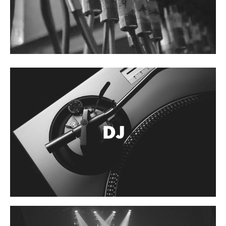
Accesorios
Cuerdas
Cuerdas
Guitarra Metal
Guitarra Nylon
Guitarra Electrica
Bajo
Violin
Otros instrumentos de arco
Otros instrumentos de Cuerdas