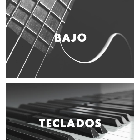
Vientos
Accesorios
Micrófonos
Mano alámbrico
Instrumento alámbrico
Inalámbrico de mano
Inalámbrico diadema y solapa
Inalámbrico para instrumento
Estudio
Corro y escenario
Instalaciones
Cámara, computadora y celular
Pedestales y soportes
Accesorios