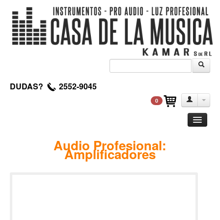
DUDAS?
2552-9045
0
Guitarra
Audio Profesional:
Amplificadores
Clasica
Acustica
Electrica
Amplificadores
Pedales de efectos