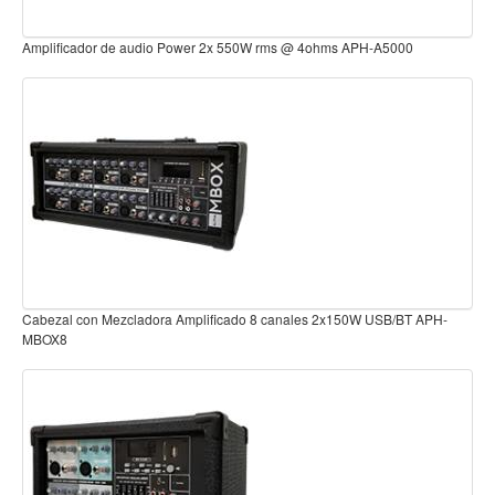
Teclado
Cabezal c/Mezcladora Amplificado 6 canales 2x150W USB/BT APH-
Teclado Digital
STM615P
Piano Digital
Sintetizadores
Controladores
Fundas
Amplificadores
Accesorios
Arco
-
Amplificador de audio Power 2x 2800W RMS @ 4ohms APH-B5600
Violin
Viola
Cello
Contrabajo
Fundas y estuches