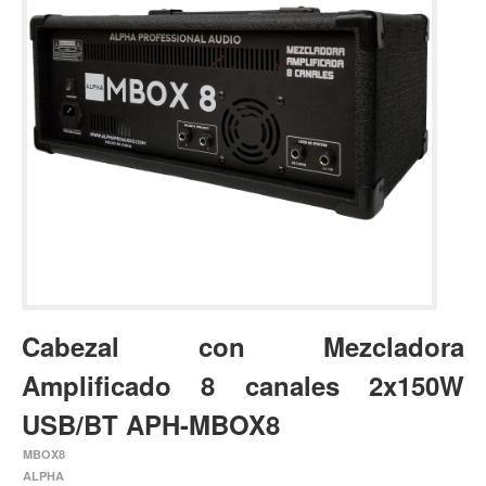
Estuches y fundas
Fajas y colgantes
Accesorios
Cuerdas
Bajos
Electrico
Acustico
Amplificadores
Pedales de efectos
Cabezal con Mezcladora
Estuches y fundas
Amplificado 8 canales 2x150W
Fajas
Accesorios
USB/BT APH-MBOX8
Cuerdas
MBOX8
ALPHA