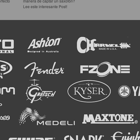
rfecto
manera de captar un saxofón?
Lee este interesante Post!