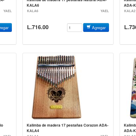
KALA6
ADA-K
YAEL
KALA6
YAEL
KALA2
L.716.00
L.73
egar
Agregar
io
Kalimba de madera 17 pestañas Corazon ADA-
Kalimb
KALA4
ADA-K