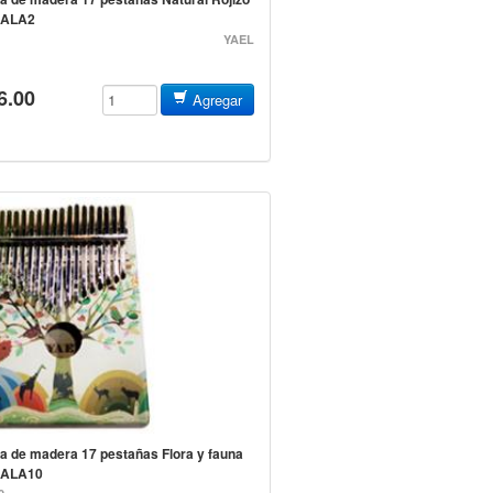
ALA2
YAEL
6.00
Agregar
a de madera 17 pestañas Flora y fauna
ALA10