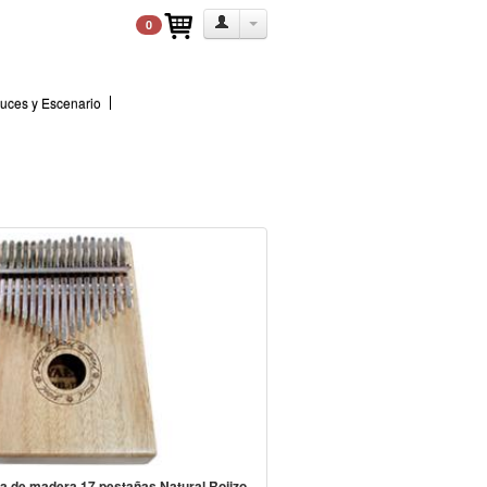
0
uces y Escenario
a de madera 17 pestañas Natural Rojizo