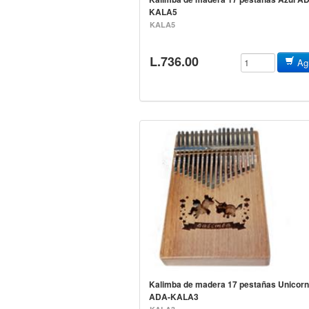
KALA5
KALA5
L.736.00
Agr
Kalimba de madera 17 pestañas Unicorn
ADA-KALA3