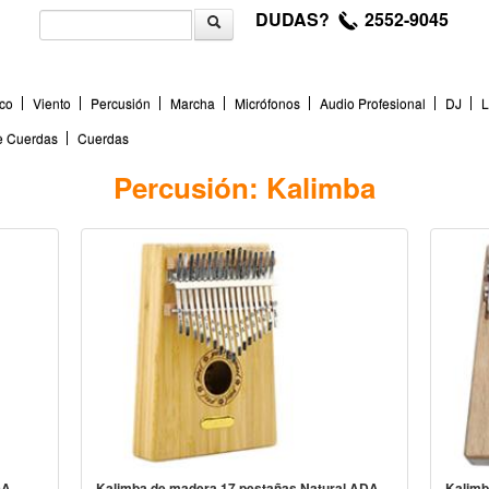
DUDAS?
2552-9045
co
Viento
Percusión
Marcha
Micrófonos
Audio Profesional
DJ
L
de Cuerdas
Cuerdas
Percusión: Kalimba
DA-
Kalimba de madera 17 pestañas Natural ADA-
Kalimb