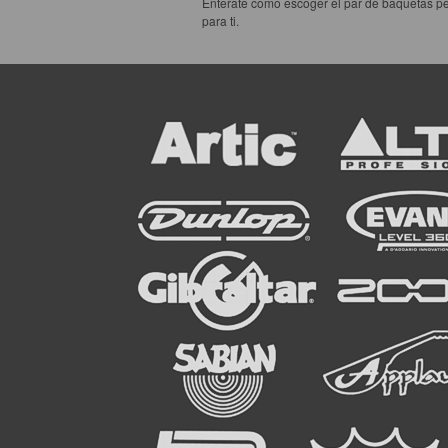
Enterate como escoger el par de baquetas pe
para ti.