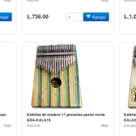
YAEL
KALA4
YAEL
KALA1
L.736.00
L.1,
egar
Agregar
rosa
Kalimba de madera 17 pestañas pastel verde
Kalimb
ADA-KALA19
KALA2
YAEL
KALA19
YAEL
KALA2