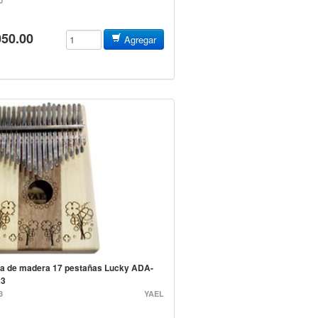
0
050.00
Agregar
a de madera 17 pestañas Lucky ADA-
3
3
YAEL