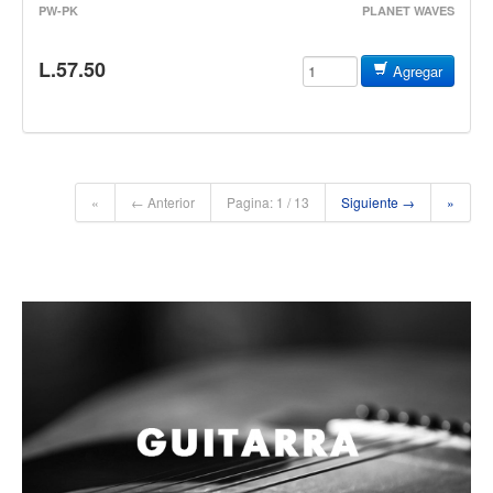
PW-PK
PLANET WAVES
Accesorios
Cuerdas
L.57.50
Agregar
Cuerdas
Guitarra Metal
Guitarra Nylon
Guitarra Electrica
«
← Anterior
Pagina: 1 / 13
Siguiente →
»
Bajo
Violin
Otros instrumentos de arco
Otros instrumentos de Cuerdas