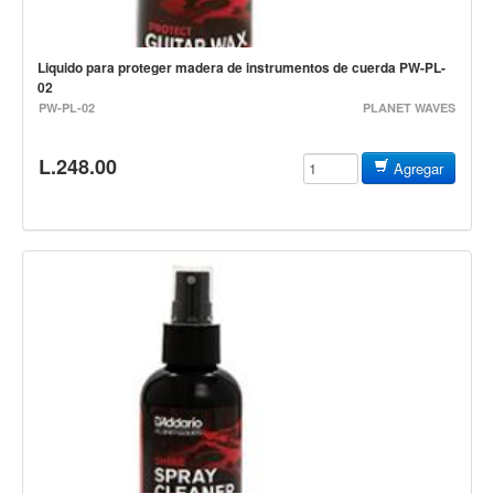
Controladores
Tornamesa
Liquido para proteger madera de instrumentos de cuerda PW-PL-
02
Mezcladora
PW-PL-02
PLANET WAVES
Interfaz
L.248.00
Agregar
Agujas
Audifonos
Accesorios
Luces y Escenario
Luces Led
Laser
Strobos
Maquinas de humo y escenario
Controladores