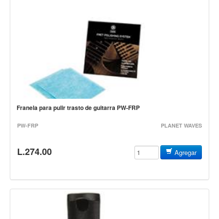
Campanas, lluvias y platillos
Herrajes y soportes
Cueros
Accesorios
Marcha
Redoblantes
Tambores
Franela para pulir trasto de guitarra PW-FRP
Bombos
PW-FRP
PLANET WAVES
Multi-tenores
Platillos
L.274.00
Agregar
Baquetas, mazos y bolillos
Pergaminos
Liras
Guiros