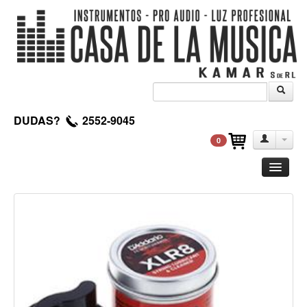
DUDAS?
2552-9045
0
Guitarra
Clasica
Acustica
Electrica
Amplificadores
Pedales de efectos