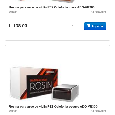
Baterias
Resina para arco de violin PEZ Colofonia clara ADO-VR200
Acustica
VR200
DADDARIO
Electrica
L.138.00
Pergaminos
Agregar
Baquetas y mazos
Platillos
Redoblantes
Pedestal para platillo
Pedestal para Hi-Hat
Pedestal para redoblante
Herrajes
Pedal
Trono
Resina para arco de violin PEZ Colofonia oscuro ADO-VR300
Accesorios
VR300
DADDARIO