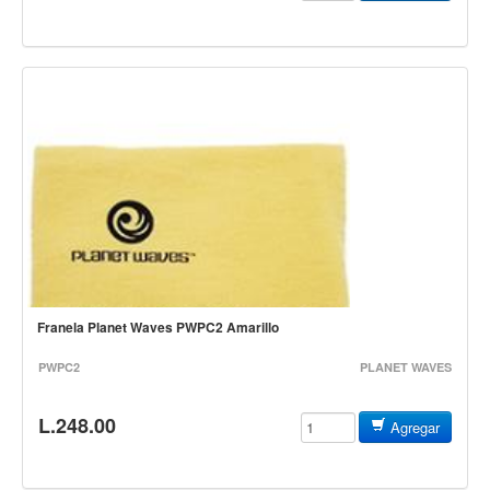
Accesorios
Cuerdas
Viento
Acordeón y concertinas
Armonica
Clarinete
Cornetas y cornos
Flauta y pitos
Melodica
Franela Planet Waves PWPC2 Amarillo
Saxofon
PWPC2
PLANET WAVES
Trompeta
Tuba
L.248.00
Agregar
Otros instrumentos de viento
Cañuelas