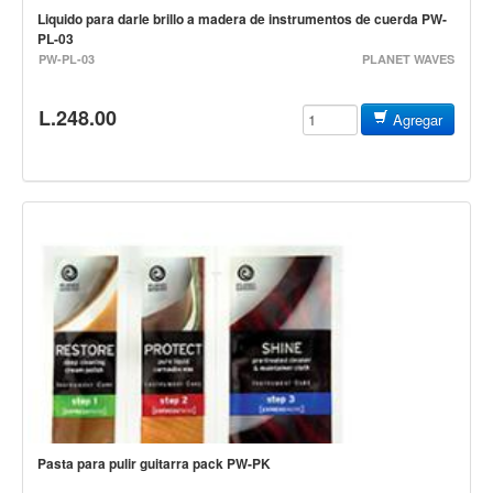
Accesorios
Liquido para darle brillo a madera de instrumentos de cuerda PW-
PL-03
Cables y Conectores
PW-PL-03
PLANET WAVES
Instrumento
L.248.00
Micrófono
Agregar
Sonido
Parlante
Video y USB
Espigas y conectores
Accesorios
Otros Instrumentos de Cuerdas
Ukulele
Mandolina
Banjo
Pasta para pulir guitarra pack PW-PK
Mariachi