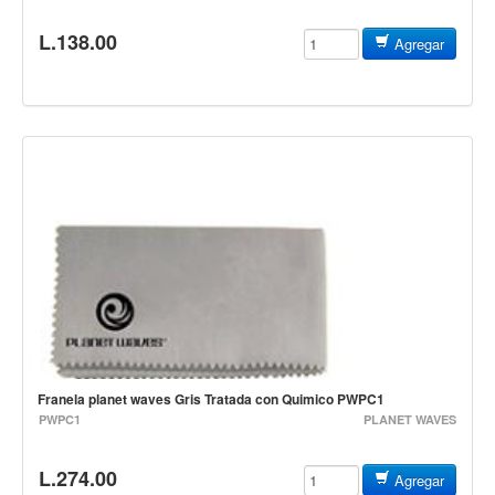
Teclado
L.138.00
Agregar
Teclado Digital
Piano Digital
Sintetizadores
Controladores
Fundas
Amplificadores
Accesorios
Arco
Violin
Viola
Franela planet waves Gris Tratada con Quimico PWPC1
Cello
PWPC1
PLANET WAVES
Contrabajo
L.274.00
Fundas y estuches
Agregar