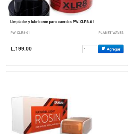
Estuches y fundas
Fajas y colgantes
Limpiador y lubricante para cuerdas PW-XLR8-01
Accesorios
PW-XLR8-01
PLANET WAVES
Cuerdas
Bajos
L.199.00
Agregar
Electrico
Acustico
Amplificadores
Pedales de efectos
Estuches y fundas
Fajas
Accesorios
Cuerdas