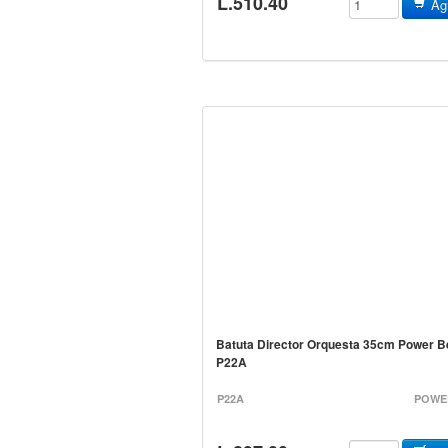
L.510.40
Agr
Batuta Director Orquesta 35cm Power B
P22
P22A
POWE