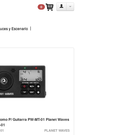
0
uces y Escenario
omo P/ Guitarra PW-MT-01 Planet Waves
-01
01
PLANET WAVES