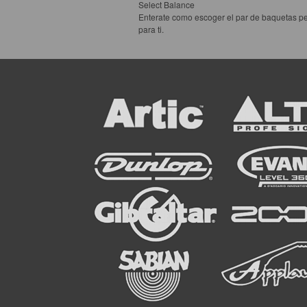
Select Balance
Enterate como escoger el par de baquetas pe
para ti.