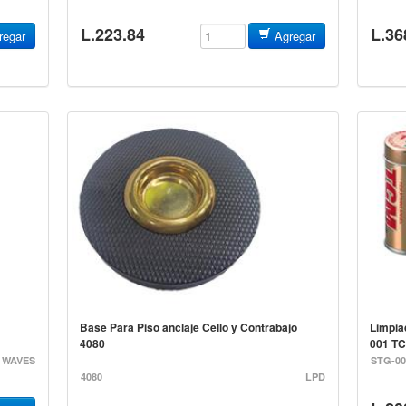
L.223.84
L.36
egar
Agregar
T-02
Base Para Piso anclaje Cello y Contrabajo
Limpia
4080
001 T
 WAVES
STG-0
4080
LPD