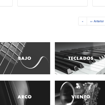
«
← Anterior