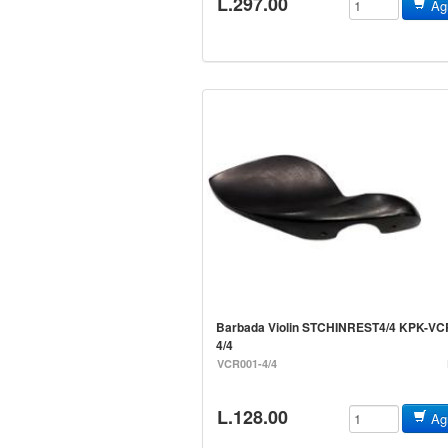
L.297.00
Agr
Barbada Violin STCHINREST4/4 KPK-VC
4/
VCR001-4/4
L.128.00
Agr