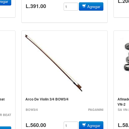
L.20
egar
L.391.00
Agregar
eat
Arco De Violin 3/4 BOW3/4
Afinad
A
VN-2
BOW3/4
PAGANINI
SA VN-
R BEAT
L.560.00
L.58
Agregar