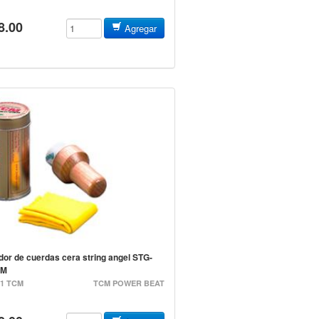
8.00
Agregar
dor de cuerdas cera string angel STG-
CM
01 TCM
TCM POWER BEAT