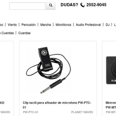
DUDAS?
2552-9045
co
Viento
Percusión
Marcha
Micrófonos
Audio Profesional
DJ
L
de Cuerdas
Cuerdas
DAD
Clip tactil para afinador de microfono PW-PTC-
Metron
01
PW-MT
 WAVES
PW-PTC-01
PLANET WAVES
PW-MT-