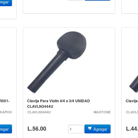
egar
R001-
Clavija Para Violin 4/4 o 3/4 UNIDAD
Clavi
4
CLAVLN3444U
KAPOK
CLAVLN3444U
MAXTONE
CLAVL
L.56.00
L.44
egar
Agregar