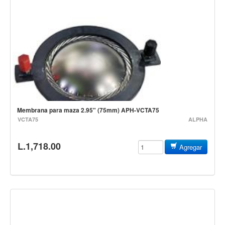
Mantenimiento y cuidado
Fajas y soportes
Fundas y estuches
Boquillas y abrazaderas
Accesorios
Percusión
Membrana para maza 2.95" (75mm) APH-VCTA75
Panderos
VCTA75
ALPHA
Percusión Latina
L.1,718.00
Tambores
Agregar
Redoblantes
Bombos
Kalimba
Xilófonos y liras