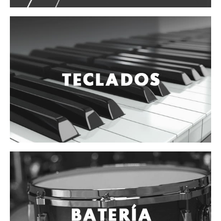
Accesorios
Cuerdas
Cuerdas
Guitarra Metal
Guitarra Nylon
Guitarra Electrica
Bajo
Violin
Otros instrumentos de arco
Otros instrumentos de Cuerdas