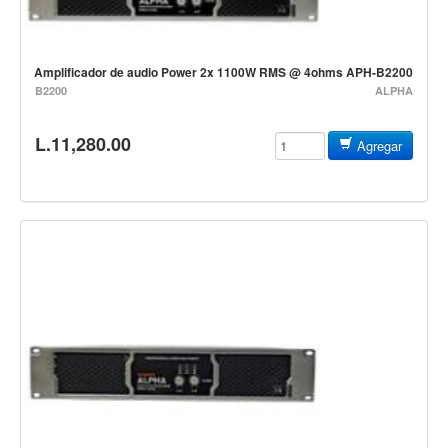
Estuches y fundas
Fajas y colgantes
Amplificador de audio Power 2x 1100W RMS @ 4ohms APH-B2200
Accesorios
B2200
ALPHA
Cuerdas
L.11,280.00
Agregar
Bajos
Electrico
Acustico
Amplificadores
Pedales de efectos
Estuches y fundas
Fajas
Accesorios
Cuerdas