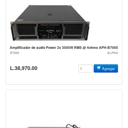
Campanas, lluvias y platillos
Herrajes y soportes
Cueros
Accesorios
Marcha
Amplificador de audio Power 2x 3500W RMS @ 4ohms APH-B7000
Redoblantes
B7000
ALPHA
Tambores
Bombos
L.38,970.00
Agregar
Multi-tenores
Platillos
Baquetas, mazos y bolillos
Pergaminos
Liras
Guiros