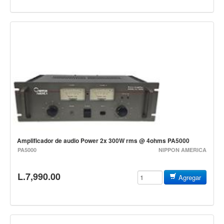
Accesorios
Cuerdas
Viento
Acordeón y concertinas
Armonica
Clarinete
Cornetas y cornos
Flauta y pitos
Amplificador de audio Power 2x 300W rms @ 4ohms PA5000
Melodica
PA5000
NIPPON AMERICA
Saxofon
Trompeta
L.7,990.00
Agregar
Tuba
Otros instrumentos de viento
Cañuelas