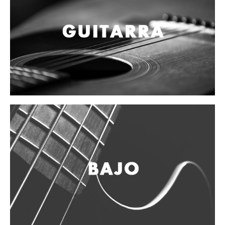
Accesorios
Cables y Conectores
Instrumento
Micrófono
Sonido
Parlante
Video y USB
Espigas y conectores
Accesorios
Otros Instrumentos de Cuerdas
Ukulele
Mandolina
Banjo
Mariachi