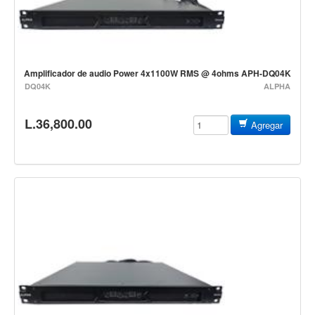
Vientos
Accesorios
Micrófonos
Amplificador de audio Power 4x1100W RMS @ 4ohms APH-DQ04K
Mano alámbrico
DQ04K
ALPHA
Instrumento alámbrico
L.36,800.00
Inalámbrico de mano
Agregar
Inalámbrico diadema y solapa
Inalámbrico para instrumento
Estudio
Corro y escenario
Instalaciones
Cámara, computadora y celular
Pedestales y soportes
Accesorios