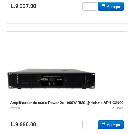
Teclado
L.9,337.00
Agregar
Teclado Digital
Piano Digital
Sintetizadores
Controladores
Fundas
Amplificadores
Accesorios
Arco
Violin
Viola
Amplificador de audio Power 2x 1000W RMS @ 4ohms APH-C2000
C2000
ALPHA
Cello
Contrabajo
L.9,990.00
Agregar
Fundas y estuches