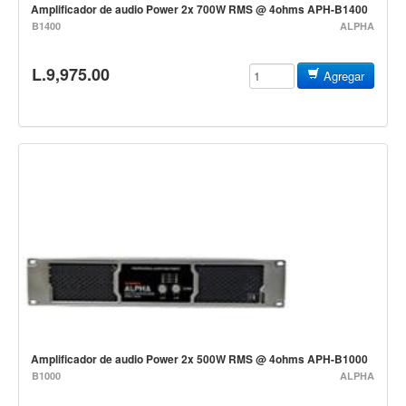
Baterias
Amplificador de audio Power 2x 700W RMS @ 4ohms APH-B1400
B1400
ALPHA
Acustica
Electrica
L.9,975.00
Agregar
Pergaminos
Baquetas y mazos
Platillos
Redoblantes
Pedestal para platillo
Pedestal para Hi-Hat
Pedestal para redoblante
Herrajes
Pedal
Trono
Amplificador de audio Power 2x 500W RMS @ 4ohms APH-B1000
B1000
ALPHA
Accesorios