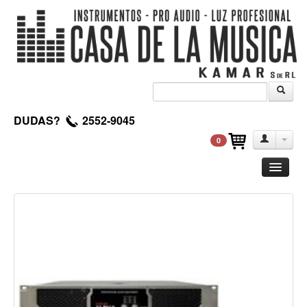
DUDAS?
2552-9045
0
Guitarra
Clasica
Acustica
Electrica
Amplificadores
Pedales de efectos