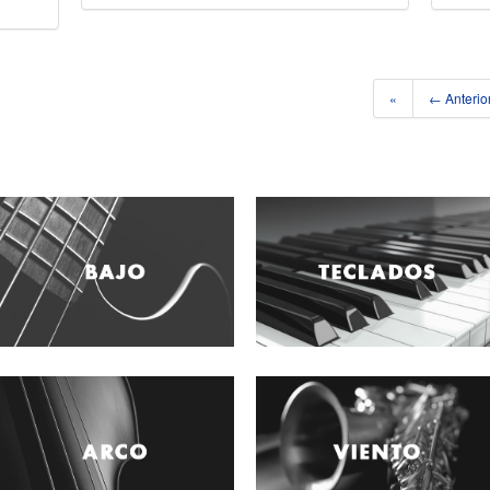
«
← Anterio