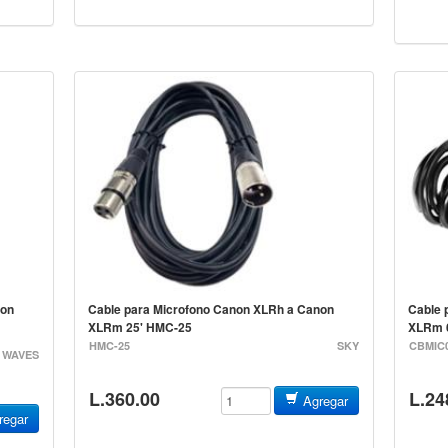
non
Cable para Microfono Canon XLRh a Canon
Cable 
XLRm 25' HMC-25
XLRm 
HMC-25
SKY
CBMIC
 WAVES
L.360.00
L.24
Agregar
egar