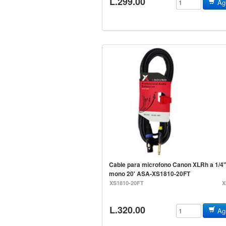
L.299.00
Agr
Cable para microfono Canon XLRh a 1/4
mono 20' ASA-XS1810-20FT
XS1810-20FT
X
L.320.00
Agr