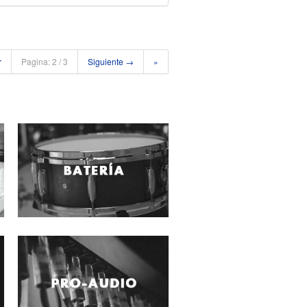
r
Pagina: 2 / 3
Siguiente →
»