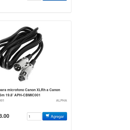
para microfono Canon XLRh a Canon
6m 19.8' APH-CBMIC001
001
ALPHA
8.00
Agregar