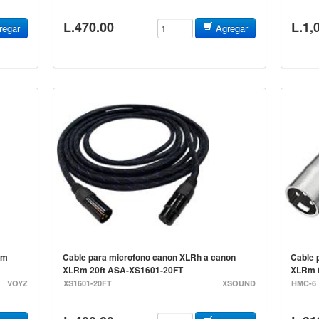
L.470.00
L.1,
egar
Agregar
"m
Cable para microfono canon XLRh a canon
Cable 
XLRm 20ft ASA-XS1601-20FT
XLRm 
VOYZ
XS1601-20FT
XSOUND
HMC-6