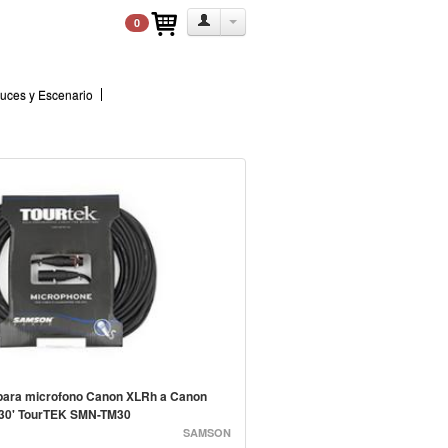
0
uces y Escenario
para microfono Canon XLRh a Canon
30' TourTEK SMN-TM30
SAMSON