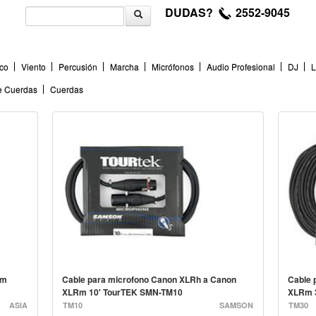
DUDAS?
2552-9045
co
Viento
Percusión
Marcha
Micrófonos
Audio Profesional
DJ
L
de Cuerdas
Cuerdas
"m
Cable para microfono Canon XLRh a Canon
Cable 
XLRm 10' TourTEK SMN-TM10
XLRm 
ASIA
TM10
SAMSON
TM30