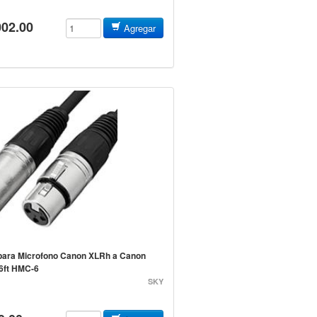
002.00
Agregar
para Microfono Canon XLRh a Canon
6ft HMC-6
SKY