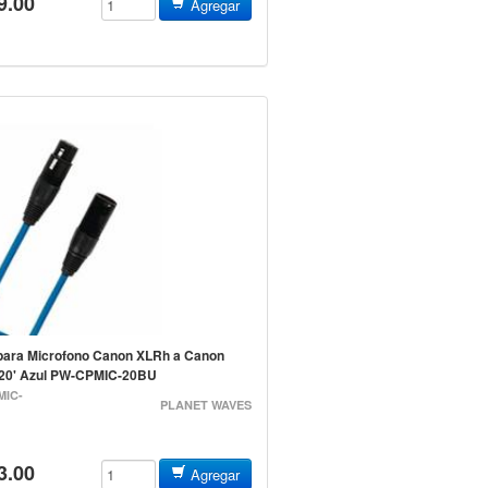
9.00
Agregar
para Microfono Canon XLRh a Canon
20' Azul PW-CPMIC-20BU
MIC-
PLANET WAVES
3.00
Agregar