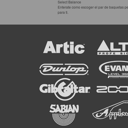
Select Balance
Enterate como escoger el par de baquetas pe
para ti.