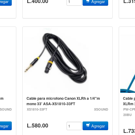
L.400.00
L.31
egar
Agregar
"m
Cable para microfono Canon XLRh a 1/4"m
Cable 
mono 33' ASA-XS1810-33FT
XLRm 
SOUND
XS1810-33FT
XSOUND
PW-CP
20BU
L.580.00
egar
Agregar
L.73