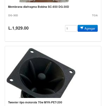
Baterias
Membrana diafragma Bobina SC-650 DG-30D
Acustica
DG-30D
TOA
Electrica
Pergaminos
L.1,929.00
Agregar
Baquetas y mazos
Platillos
Redoblantes
Pedestal para platillo
Pedestal para Hi-Hat
Pedestal para redoblante
Herrajes
Pedal
Trono
Accesorios
Tweeter tipo motorola 70w MYK-PET-200