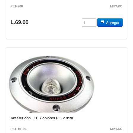
Teclado
PET-200
MIYAKO
Teclado Digital
L.69.00
Piano Digital
Agregar
Sintetizadores
Controladores
Fundas
Amplificadores
Accesorios
Arco
Violin
Viola
Cello
Tweeter con LED 7 colores PET-1919L
Contrabajo
Fundas y estuches
PET-1919L
MIYAKO