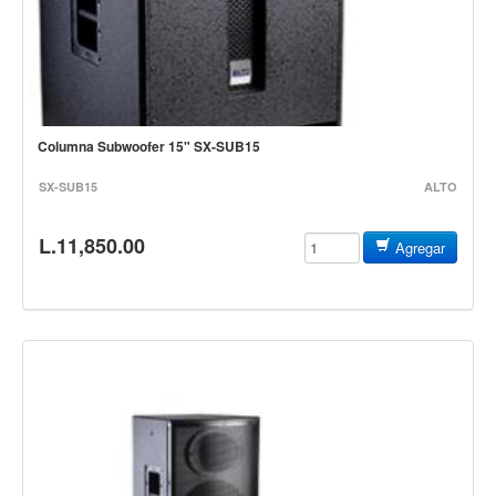
Cables
Audio Profesional
Columnas pasivas
Columnas activas
Columna Subwoofer 15" SX-SUB15
Amplificadores
SX-SUB15
ALTO
Consolas mezcladoras
Procesadores y efectos
L.11,850.00
Agregar
Monitores de estudio
Interfaz para grabación
Audífonos y monitoreo personal
Estantes y soportes
Instalaciones y publicidad
Accesorios
DJ