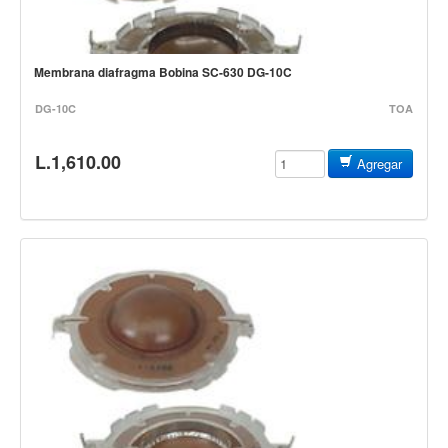
Estuches y fundas
Fajas y colgantes
Membrana diafragma Bobina SC-630 DG-10C
Accesorios
DG-10C
TOA
Cuerdas
Bajos
L.1,610.00
Agregar
Electrico
Acustico
Amplificadores
Pedales de efectos
Estuches y fundas
Fajas
Accesorios
Cuerdas