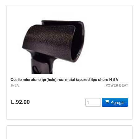
Campanas, lluvias y platillos
Herrajes y soportes
Cueros
Accesorios
Marcha
Redoblantes
Tambores
Bombos
Cuello microfono tpr(hule) ros. metal tapared tipo shure H-5A
Multi-tenores
H-5A
POWER BEAT
Platillos
L.92.00
Baquetas, mazos y bolillos
Agregar
Pergaminos
Liras
Guiros