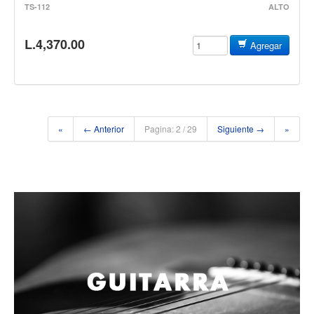
TS-112
ALTO
Accesorios
Cuerdas
L.4,370.00
Agregar
Cuerdas
Guitarra Metal
Guitarra Nylon
Guitarra Electrica
«
← Anterior
Pagina: 2 / 29
Siguiente →
»
Bajo
Violin
Otros instrumentos de arco
Otros instrumentos de Cuerdas