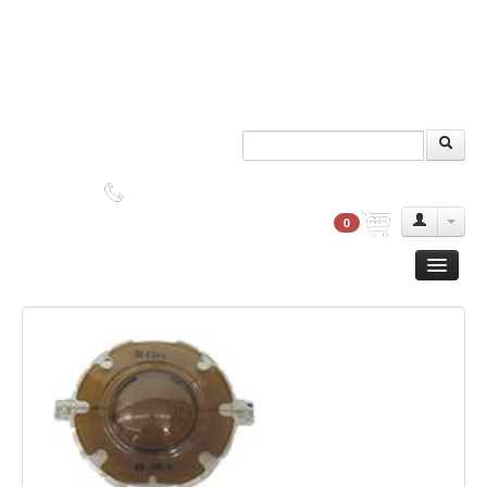
DUDAS?
2552-9045
0
Guitarra
Clasica
Acustica
Electrica
Amplificadores
Pedales de efectos