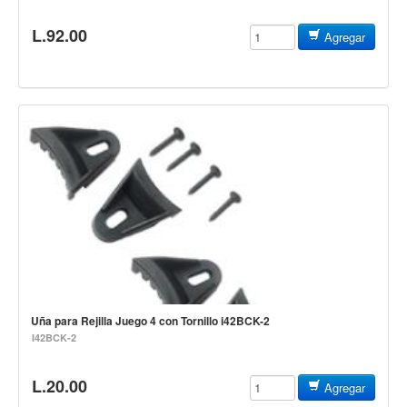
Accesorios
L.92.00
Agregar
Cuerdas
Viento
Acordeón y concertinas
Armonica
Clarinete
Cornetas y cornos
Flauta y pitos
Melodica
Saxofon
Trompeta
Uña para Rejilla Juego 4 con Tornillo i42BCK-2
I42BCK-2
Tuba
Otros instrumentos de viento
L.20.00
Agregar
Cañuelas