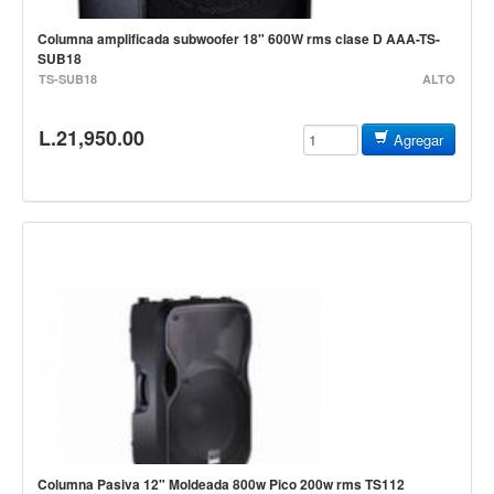
Accesorios
Columna amplificada subwoofer 18" 600W rms clase D AAA-TS-
Cables y Conectores
SUB18
TS-SUB18
ALTO
Instrumento
Micrófono
L.21,950.00
Agregar
Sonido
Parlante
Video y USB
Espigas y conectores
Accesorios
Otros Instrumentos de Cuerdas
Ukulele
Mandolina
Banjo
Mariachi
Columna Pasiva 12" Moldeada 800w Pico 200w rms TS112