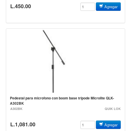
L.450.00
Accesorios
Agregar
Cuerdas
Viento
Acordeón y concertinas
Armonica
Clarinete
Cornetas y cornos
Flauta y pitos
Melodica
Saxofon
Pedestal para microfono con boom base tripode Microlite QLK-
Trompeta
A302BK
A302BK
QUIK LOK
Tuba
Otros instrumentos de viento
L.1,081.00
Agregar
Cañuelas