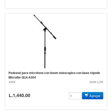
Mantenimiento y cuidado
Fajas y soportes
Fundas y estuches
Boquillas y abrazaderas
Accesorios
Percusión
Panderos
Percusión Latina
Tambores
Pedestal para microfono con boom telescopico con base tripode
Microlite QLK-A304
Redoblantes
A304
QUIK LOK
Bombos
L.1,440.00
Agregar
Kalimba
Xilófonos y liras