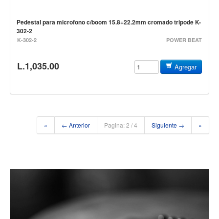
Accesorios
Pedestal para microfono c/boom 15.8+22.2mm cromado tripode K-
Cuerdas
302-2
K-302-2
POWER BEAT
Cuerdas
Guitarra Metal
L.1,035.00
Agregar
Guitarra Nylon
Guitarra Electrica
Bajo
Violin
«
← Anterior
Pagina: 2 / 4
Siguiente →
»
Otros instrumentos de arco
Otros instrumentos de Cuerdas