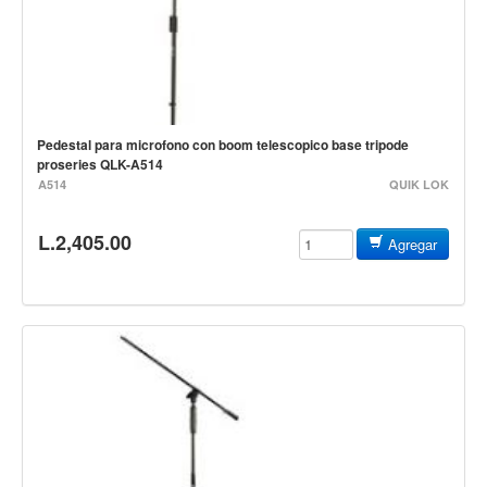
Controladores
Tornamesa
Mezcladora
Interfaz
Pedestal para microfono con boom telescopico base tripode
proseries QLK-A514
Agujas
A514
QUIK LOK
Audifonos
L.2,405.00
Accesorios
Agregar
Luces y Escenario
Luces Led
Laser
Strobos
Maquinas de humo y escenario
Controladores