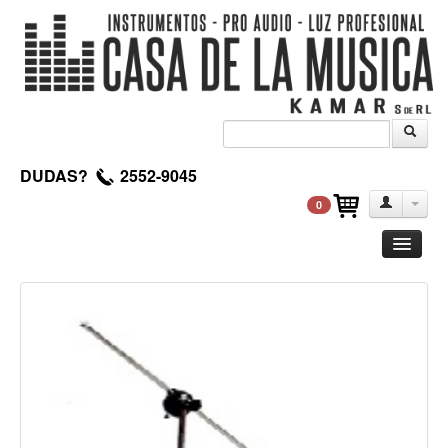
DUDAS?
2552-9045
0
Guitarra
Clasica
Acustica
Electrica
Amplificadores
Pedales de efectos