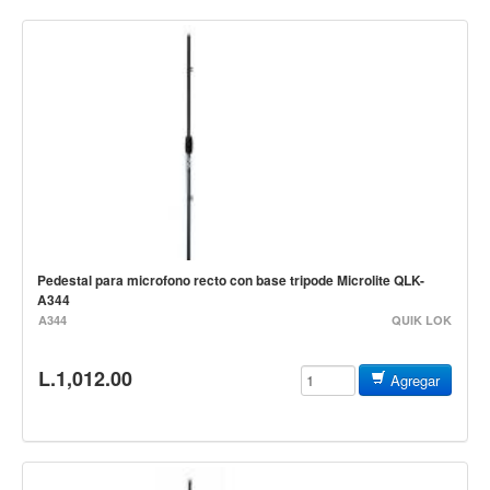
Campanas, lluvias y platillos
Herrajes y soportes
Cueros
Accesorios
Marcha
Redoblantes
Tambores
Multi-tenores
Pedestal para microfono recto con base tripode Microlite QLK-
Bombos
A344
A344
QUIK LOK
Platillos
Baquetas, mazos y bolillos
L.1,012.00
Agregar
Pergaminos
Liras
Guiros