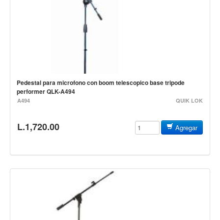
Cables
Audio Profesional
Columnas pasivas
Columnas activas
Amplificadores
Pedestal para microfono con boom telescopico base tripode
Consolas mezcladoras
performer QLK-A494
A494
QUIK LOK
Procesadores y efectos
Monitores de estudio
L.1,720.00
Agregar
Interfaz para grabación
Audífonos y monitoreo personal
Estantes y soportes
Instalaciones y publicidad
Accesorios
DJ