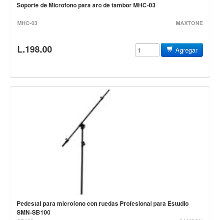
Baterias
Soporte de Microfono para aro de tambor MHC-03
Acustica
MHC-03
MAXTONE
Electrica
L.198.00
Pergaminos
Agregar
Baquetas y mazos
Platillos
Redoblantes
Pedestal para platillo
Pedestal para Hi-Hat
Pedestal para redoblante
Herrajes
Pedal
Trono
Pedestal para microfono con ruedas Profesional para Estudio
Accesorios
SMN-SB100