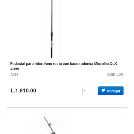
Vientos
Accesorios
Micrófonos
Mano alámbrico
Instrumento alámbrico
Inalámbrico de mano
Inalámbrico diadema y solapa
Pedestal para microfono recto con base redonda Microlite QLK-
A399
Inalámbrico para instrumento
A399
QUIK LOK
Estudio
L.1,610.00
Corro y escenario
Agregar
Instalaciones
Cámara, computadora y celular
Pedestales y soportes
Accesorios