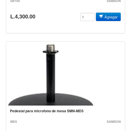
SB100
SAMSON
Teclado
Teclado Digital
L.4,300.00
Agregar
Piano Digital
Sintetizadores
Controladores
Fundas
Amplificadores
Accesorios
Arco
Violin
Viola
Cello
Pedestal para microfono de mesa SMN-MD5
Contrabajo
MD5
SAMSON
Fundas y estuches