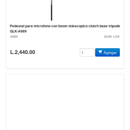
Accesorios
Cables y Conectores
Instrumento
Pedestal para microfono con boom telescopico clutch base tripode
Micrófono
QLK-A989
A989
QUIK LOK
Sonido
Parlante
L.2,440.00
Agregar
Video y USB
Espigas y conectores
Accesorios
Otros Instrumentos de Cuerdas
Ukulele
Mandolina
Banjo
Mariachi