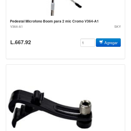
Estuches y fundas
Fajas y colgantes
Pedestal Microfono Boom para 2 mic Cromo V364-A1
Accesorios
V364-A1
SKY
Cuerdas
L.667.92
Agregar
Bajos
Electrico
Acustico
Amplificadores
Pedales de efectos
Estuches y fundas
Fajas
Accesorios
Cuerdas