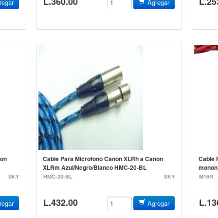
L.360.00
L.25
egar
Agregar
non
Cable Para Microfono Canon XLRh a Canon
Cable 
XLRm Azul/Negro/Blanco HMC-20-BL
monon 
SKY
HMC-20-BL
SKY
M16R
L.432.00
L.13
egar
Agregar