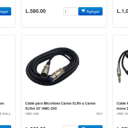
L.580.00
L.1,
egar
Agregar
non
Cable para Microfono Canon XLRh a Canon
Cable 
XLRm 20' HMC-200
mono 2
E BALL
HMC-200
SKY
HMC-3