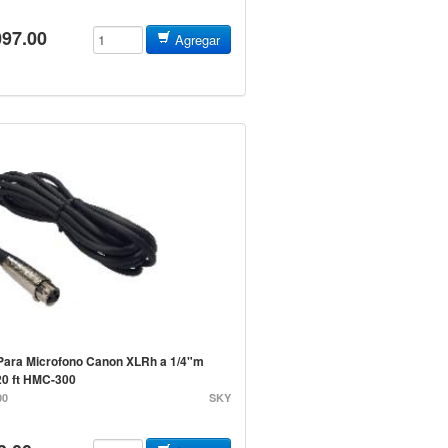
097.00
Agregar
Para Microfono Canon XLRh a 1/4"m
0 ft HMC-300
00
SKY