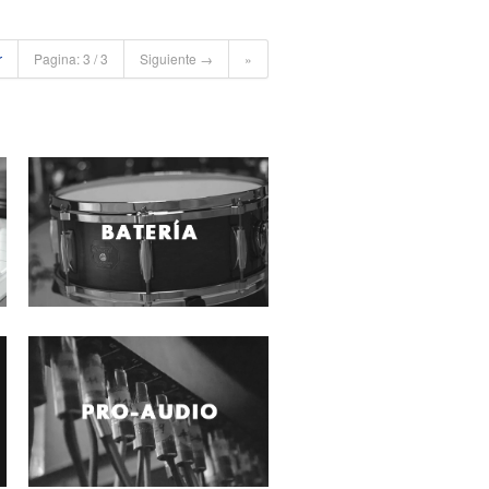
r
Pagina: 3 / 3
Siguiente →
»