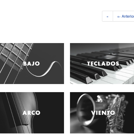
«
← Anterio