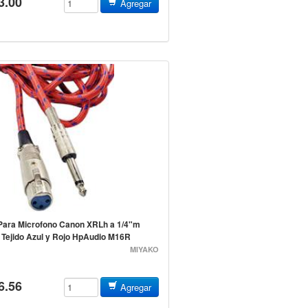
3.00
Agregar
Para Microfono Canon XRLh a 1/4"m
Tejido Azul y Rojo HpAudio M16R
MIYAKO
6.56
Agregar