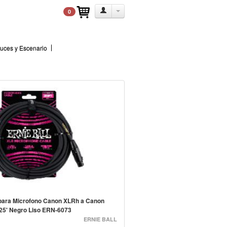
0
uces y Escenario
para Microfono Canon XLRh a Canon
5' Negro Liso ERN-6073
ERNIE BALL