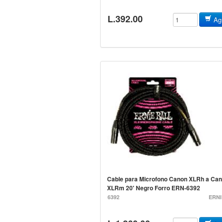
L.392.00
Agr
Cable para Microfono Canon XLRh a Ca
XLRm 20' Negro Forro ERN-6392
6392
ERNI