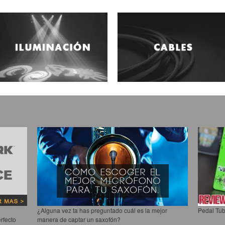
¿Alguna vez ta has preguntado cuál es la mejor
Pedal Tub
rfecto
manera de captar un saxofón?