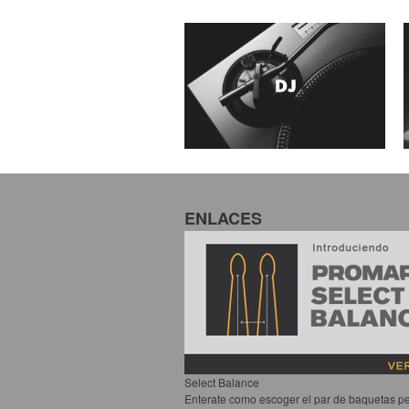
ENLACES
Select Balance
Enterate como escoger el par de baquetas pe