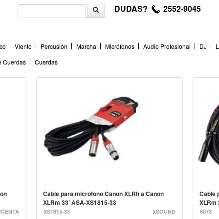
DUDAS?
2552-9045
co
Viento
Percusión
Marcha
Micrófonos
Audio Profesional
DJ
L
de Cuerdas
Cuerdas
non
Cable para microfono Canon XLRh a Canon
Cable 
XLRm 33' ASA-XS1815-33
XLRm 2
CCENTA
XS1815-33
XSOUND
6073