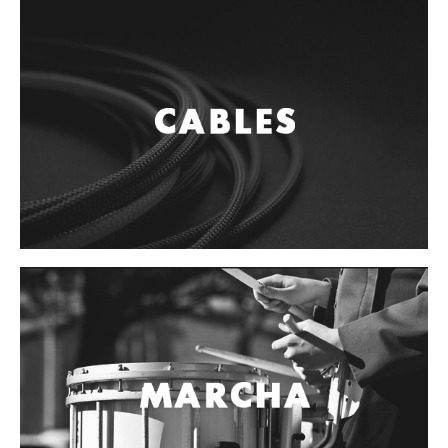
Controladores
Tornamesa
Mezcladora
Interfaz
Agujas
Audifonos
Accesorios
Luces y Escenario
Luces Led
Laser
Strobos
Maquinas de humo y escenario
Controladores