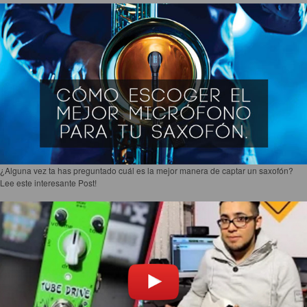
Accesorios
Cuerdas
Cuerdas
Guitarra Metal
Guitarra Nylon
Guitarra Electrica
Bajo
Violin
¿Alguna vez ta has preguntado cuál es la mejor manera de captar un saxofón?
Lee este interesante Post!
Otros instrumentos de arco
Otros instrumentos de Cuerdas