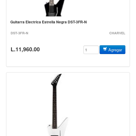
Estuches y fundas
Fajas y colgantes
Guitarra Electrica Estrella Negra DST-3FR-N
Accesorios
DST-3FR-N
CHARVEL
Cuerdas
Bajos
L.11,960.00
Agregar
Electrico
Acustico
Amplificadores
Pedales de efectos
Estuches y fundas
Fajas
Accesorios
Cuerdas