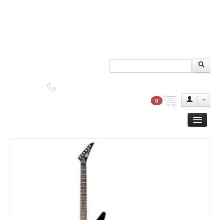
DUDAS?
2552-9045
0
Guitarra
Clasica
Acustica
Electrica
Amplificadores
Pedales de efectos