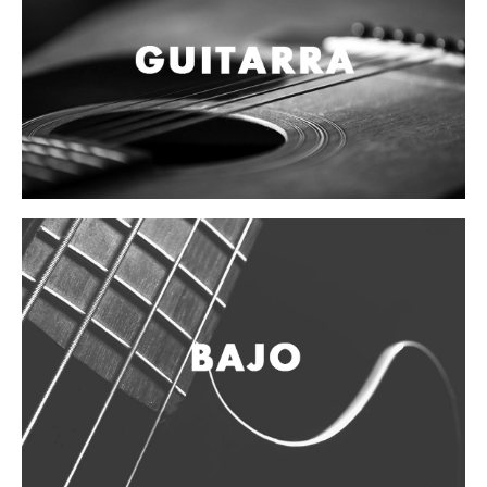
Teclado
Teclado Digital
Piano Digital
Sintetizadores
Controladores
Fundas
Amplificadores
Accesorios
Arco
Violin
Viola
Cello
Contrabajo
Fundas y estuches