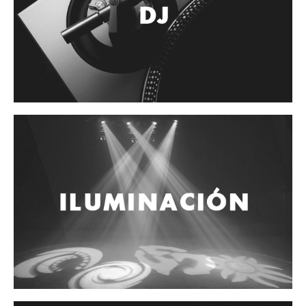
Cables
Audio Profesional
Columnas pasivas
Columnas activas
Amplificadores
Consolas mezcladoras
Procesadores y efectos
Monitores de estudio
Interfaz para grabación
Audífonos y monitoreo personal
Estantes y soportes
Instalaciones y publicidad
Accesorios
DJ