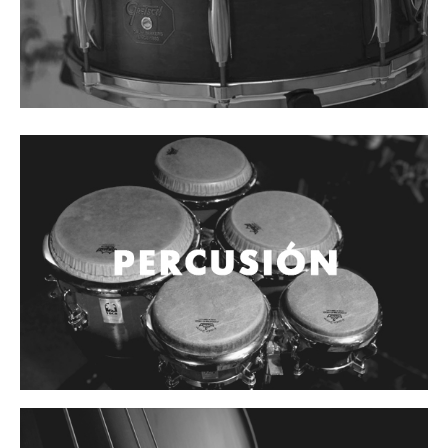
Mantenimiento y cuidado
Fajas y soportes
Fundas y estuches
Boquillas y abrazaderas
Accesorios
Percusión
Panderos
Percusión Latina
Tambores
Redoblantes
Bombos
Kalimba
Xilófonos y liras