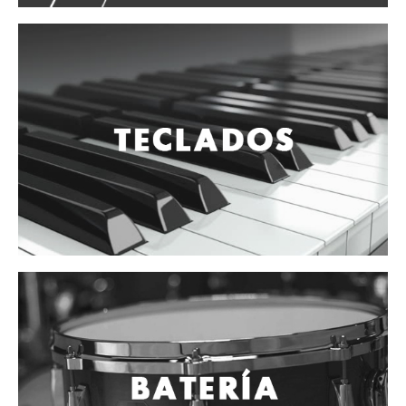
Accesorios
Cuerdas
Viento
Acordeón y concertinas
Armonica
Clarinete
Cornetas y cornos
Flauta y pitos
Melodica
Saxofon
Trompeta
Tuba
Otros instrumentos de viento
Cañuelas