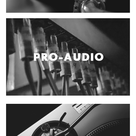
Vientos
Accesorios
Micrófonos
Mano alámbrico
Instrumento alámbrico
Inalámbrico de mano
Inalámbrico diadema y solapa
Inalámbrico para instrumento
Estudio
Corro y escenario
Instalaciones
Cámara, computadora y celular
Pedestales y soportes
Accesorios