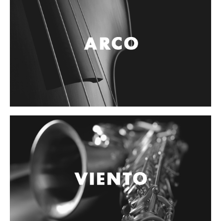
Campanas, lluvias y platillos
Herrajes y soportes
Cueros
Accesorios
Marcha
Redoblantes
Tambores
Multi-tenores
Bombos
Platillos
Baquetas, mazos y bolillos
Pergaminos
Liras
Guiros