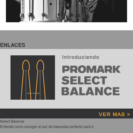
Accesorios
Cables y Conectores
Instrumento
Micrófono
Sonido
ENLACES
Parlante
Video y USB
Espigas y conectores
Accesorios
Otros Instrumentos de Cuerdas
Ukulele
Mandolina
Banjo
Select Balance
Enterate como escoger el par de baquetas perfecto para ti.
Mariachi