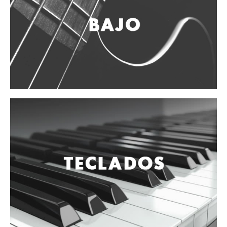
Vientos
Accesorios
Micrófonos
Mano alámbrico
Instrumento alámbrico
Inalámbrico de mano
Inalámbrico diadema y solapa
Inalámbrico para instrumento
Estudio
Corro y escenario
Instalaciones
Cámara, computadora y celular
Pedestales y soportes
Accesorios