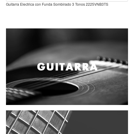
Campanas, lluvias y platillos
B3TS
Herrajes y soportes
Cueros
Accesorios
Marcha
Redoblantes
Tambores
Bombos
Multi-tenores
Platillos
Baquetas, mazos y bolillos
Pergaminos
Liras
Guiros