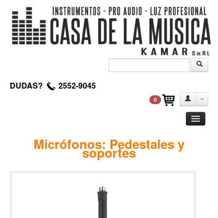
DUDAS?
2552-9045
0
Guitarra
Micrófonos: Pedestales y
soportes
Clasica
Acustica
Electrica
Amplificadores
Pedales de efectos