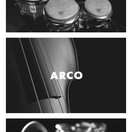
Controladores
Tornamesa
Mezcladora
Interfaz
Agujas
Audifonos
Accesorios
Luces y Escenario
Luces Led
Laser
Strobos
Maquinas de humo y escenario
Controladores