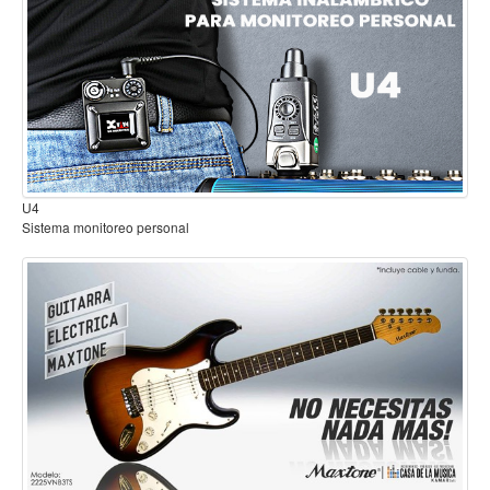
Mantenimiento y cuidado
Fajas y soportes
Fundas y estuches
Boquillas y abrazaderas
Accesorios
B2
Sistema inalambrico para guitarra o bajo
Percusión
Panderos
Percusión Latina
Tambores
Redoblantes
Bombos
Kalimba
Xilófonos y liras
Guitarra Electrica con Funda Sombirado 3 Tonos 2225VNB3TS