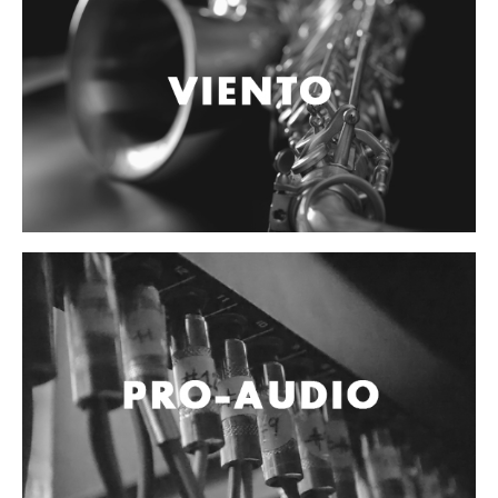
Accesorios
Cables y Conectores
Instrumento
Micrófono
Sonido
Parlante
Video y USB
Espigas y conectores
Accesorios
Otros Instrumentos de Cuerdas
Ukulele
Mandolina
Banjo
Mariachi