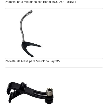
Pedestal para microfono con ruedas Profesional para Estudio SMN
Teclado
Teclado Digital
Piano Digital
Sintetizadores
Controladores
Fundas
Amplificadores
Accesorios
Pedestal para microfono con brazo Ultra liviano tripode SMN-BL3
Arco
Violin
Pedestal para microfono con brazo, tripode con cable y accesorios 
MK5
Viola
Cello
Contrabajo
Fundas y estuches