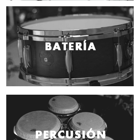
Cables
Audio Profesional
Columnas pasivas
Columnas activas
Amplificadores
Consolas mezcladoras
Procesadores y efectos
Monitores de estudio
Interfaz para grabación
Audífonos y monitoreo personal
Estantes y soportes
Instalaciones y publicidad
Accesorios
DJ