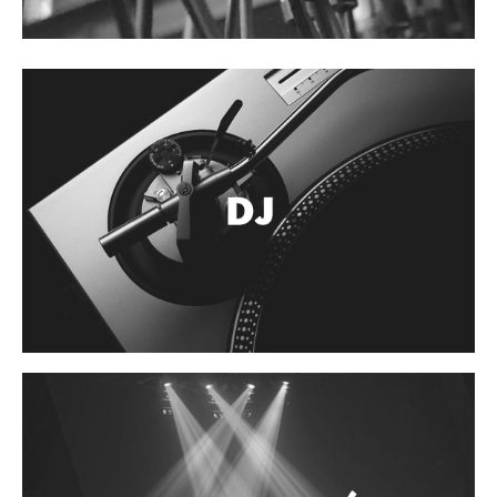
Accesorios
Cuerdas
Cuerdas
Guitarra Metal
Guitarra Nylon
Guitarra Electrica
Bajo
Violin
Otros instrumentos de arco
Otros instrumentos de Cuerdas