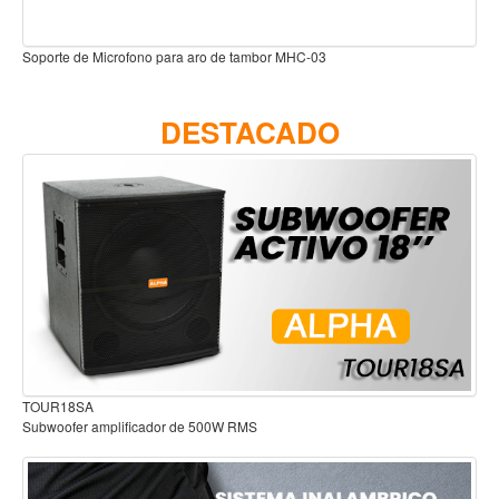
Accesorios
Cuerdas
Viento
DESTACADO
Acordeón y concertinas
Armonica
Clarinete
Cornetas y cornos
Flauta y pitos
Melodica
Saxofon
Trompeta
Audífonos para estudio
Tuba
Otros instrumentos de viento
Cañuelas