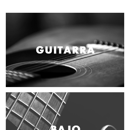
Campanas, lluvias y platillos
Herrajes y soportes
Cueros
Accesorios
Marcha
Redoblantes
Tambores
Multi-tenores
Bombos
Platillos
Baquetas, mazos y bolillos
Pergaminos
Liras
Guiros