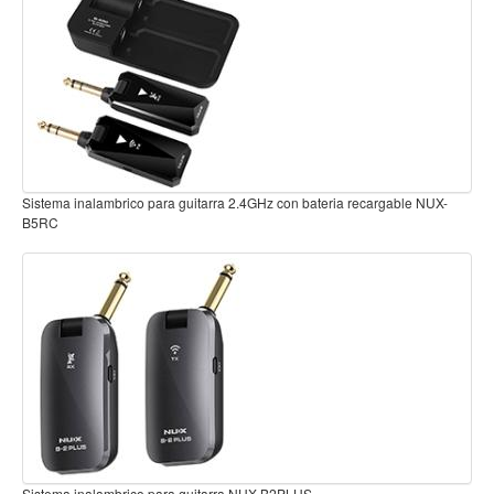
Teclado
Teclado Digital
Piano Digital
Sintetizadores
Controladores
Fundas
.4GHz con bateria recargable NUX-
Sistema inalambrico para guitarra 5.8GHz c
C5RC
Amplificadores
Accesorios
Arco
Violin
Viola
Cello
Contrabajo
Fundas y estuches
NUX-B2PLUS
Sistema inalambrico para guitarra 2.4GHz co