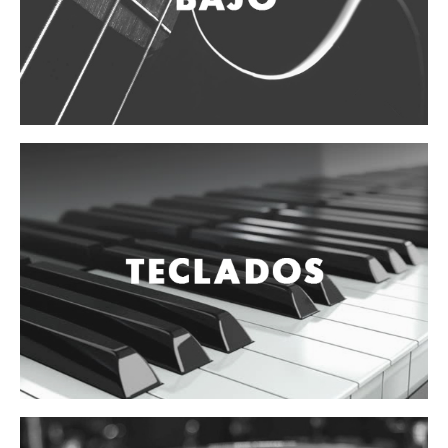
Vientos
Accesorios
Micrófonos
Mano alámbrico
Instrumento alámbrico
Inalámbrico de mano
Inalámbrico diadema y solapa
Inalámbrico para instrumento
Estudio
Corro y escenario
Instalaciones
Cámara, computadora y celular
Pedestales y soportes
Accesorios