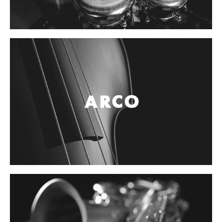
Controladores
Tornamesa
Mezcladora
Interfaz
Agujas
Audifonos
Accesorios
Luces y Escenario
Luces Led
Laser
Strobos
Maquinas de humo y escenario
Controladores