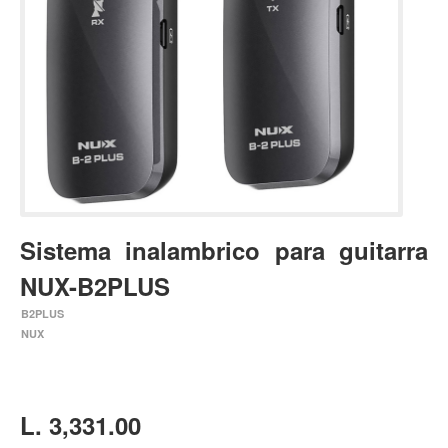
Estuches y fundas
Fajas y colgantes
Accesorios
Cuerdas
Bajos
Electrico
Acustico
Sistema inalambrico para guitarra
Amplificadores
NUX-B2PLUS
Pedales de efectos
B2PLUS
Estuches y fundas
NUX
Fajas
Accesorios
Cuerdas
L. 3,331.00