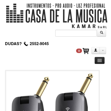
DUDAS?
2552-9045
0
Guitarra
Clasica
Acustica
Electrica
Amplificadores
Pedales de efectos