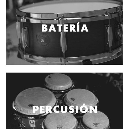
Cables
Audio Profesional
Columnas pasivas
Columnas activas
Amplificadores
Consolas mezcladoras
Procesadores y efectos
Monitores de estudio
Interfaz para grabación
Audífonos y monitoreo personal
Estantes y soportes
Instalaciones y publicidad
Accesorios
DJ