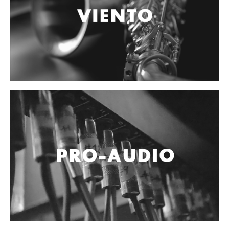
Accesorios
Cables y Conectores
Instrumento
Micrófono
Sonido
Parlante
Video y USB
Espigas y conectores
Accesorios
Otros Instrumentos de Cuerdas
Ukulele
Mandolina
Banjo
Mariachi