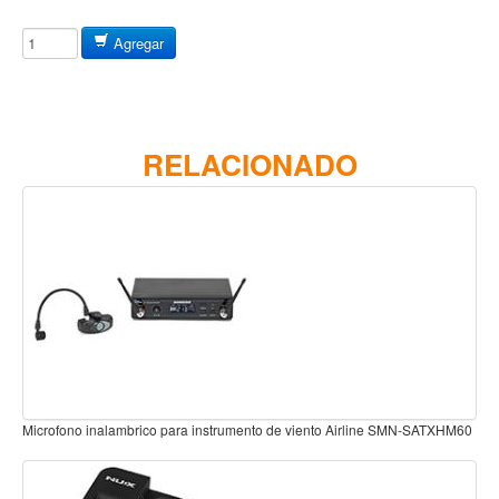
Baterias
Acustica
Agregar
Electrica
Pergaminos
Baquetas y mazos
RELACIONADO
Platillos
Redoblantes
Pedestal para platillo
Pedestal para Hi-Hat
Pedestal para redoblante
Herrajes
Pedal
ento de viento Airline SMN-SATXHM60
Microfono inalambrico 2.4Ghz para instrume
Trono
Accesorios