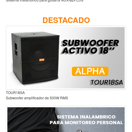
Accesorios
QWS10
Cuerdas
DESTACADO
Viento
Acordeón y concertinas
Armonica
Clarinete
Cornetas y cornos
Flauta y pitos
Melodica
Saxofon
Audífonos para estudio
W RMS
Trompeta
Tuba
Otros instrumentos de viento
Cañuelas