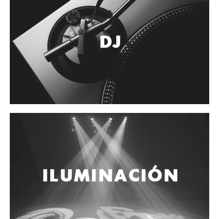
Accesorios
Cuerdas
Cuerdas
Guitarra Metal
Guitarra Nylon
Guitarra Electrica
Bajo
Violin
Otros instrumentos de arco
Otros instrumentos de Cuerdas