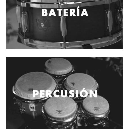
Cables
Audio Profesional
Columnas pasivas
Columnas activas
Amplificadores
Consolas mezcladoras
Procesadores y efectos
Monitores de estudio
Interfaz para grabación
Audífonos y monitoreo personal
Estantes y soportes
Instalaciones y publicidad
Accesorios
DJ