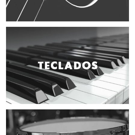
Vientos
Accesorios
Micrófonos
Mano alámbrico
Instrumento alámbrico
Inalámbrico de mano
Inalámbrico diadema y solapa
Inalámbrico para instrumento
Estudio
Corro y escenario
Instalaciones
Cámara, computadora y celular
Pedestales y soportes
Accesorios