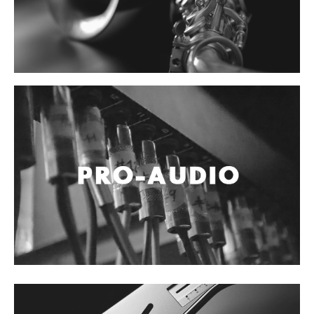
Accesorios
Cables y Conectores
Instrumento
Micrófono
Sonido
Parlante
Video y USB
Espigas y conectores
Accesorios
Otros Instrumentos de Cuerdas
Ukulele
Mandolina
Banjo
Mariachi