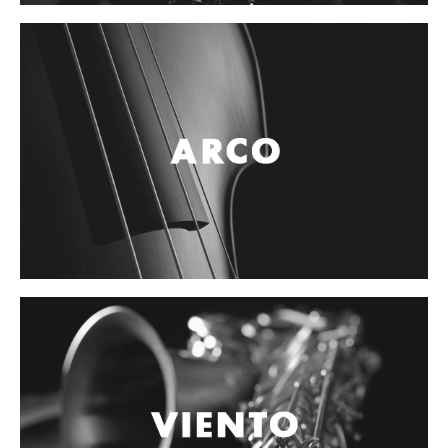
Controladores
Tornamesa
Mezcladora
Interfaz
Agujas
Audifonos
Accesorios
Luces y Escenario
Luces Led
Laser
Strobos
Maquinas de humo y escenario
Controladores