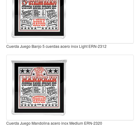
Teclado
Teclado Digital
Piano Digital
Sintetizadores
Controladores
Cuerda juego ukulele soprano nylon Nyltech ADF-EJ88S
Fundas
Amplificadores
Accesorios
Arco
Violin
Viola
Cello
Cuerda Juego Ukulele soprano/concierto Fluorocarbono ADF-EJ99SC
Contrabajo
Fundas y estuches