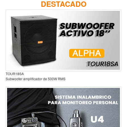
DESTACADO
Accesorios
Cuerdas
Viento
Acordeón y concertinas
Armonica
Clarinete
Cornetas y cornos
Flauta y pitos
Audífonos para estudio
Melodica
Saxofon
Trompeta
Tuba
Otros instrumentos de viento
Cañuelas