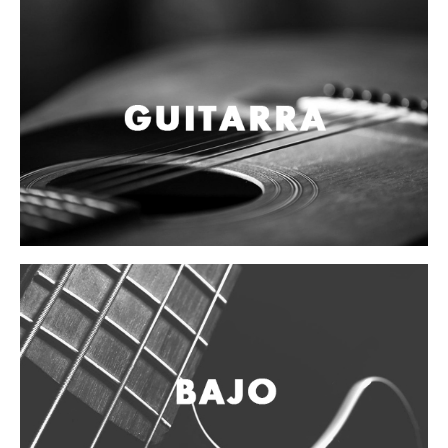
Campanas, lluvias y platillos
Herrajes y soportes
Cueros
Accesorios
Marcha
Redoblantes
Tambores
Multi-tenores
Bombos
Platillos
Baquetas, mazos y bolillos
Pergaminos
Liras
Guiros