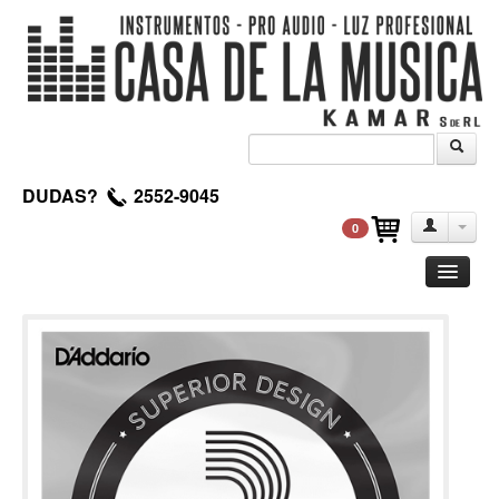
DUDAS?
2552-9045
0
Guitarra
Clasica
Acustica
Electrica
Amplificadores
Pedales de efectos