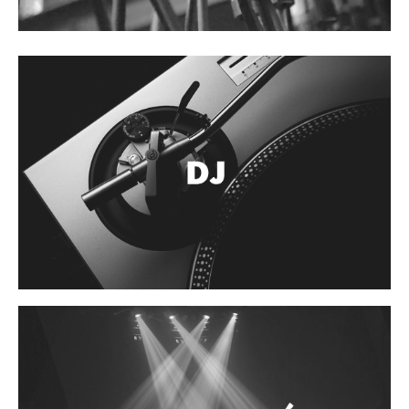
Cables
Audio Profesional
Columnas pasivas
Columnas activas
Amplificadores
Consolas mezcladoras
Procesadores y efectos
Monitores de estudio
Interfaz para grabación
Audífonos y monitoreo personal
Estantes y soportes
Instalaciones y publicidad
Accesorios
DJ