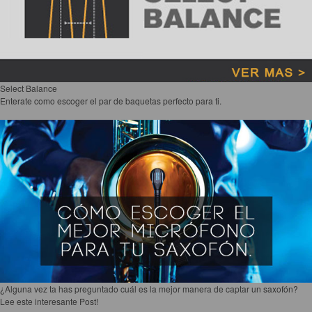
Accesorios
Cuerdas
Cuerdas
Guitarra Metal
Select Balance
Enterate como escoger el par de baquetas perfecto para ti.
Guitarra Nylon
Guitarra Electrica
Bajo
Violin
Otros instrumentos de arco
Otros instrumentos de Cuerdas
¿Alguna vez ta has preguntado cuál es la mejor manera de captar un saxofón?
Lee este interesante Post!