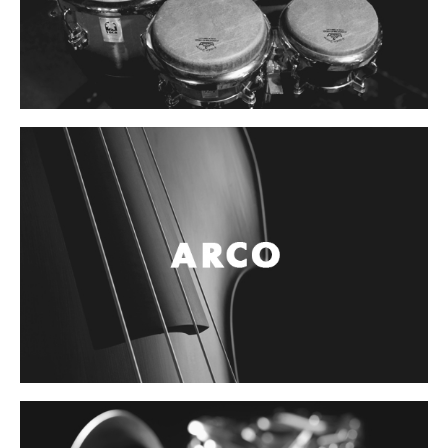
Campanas, lluvias y platillos
Herrajes y soportes
Cueros
Accesorios
Marcha
Redoblantes
Tambores
Bombos
Multi-tenores
Platillos
Baquetas, mazos y bolillos
Pergaminos
Liras
Guiros