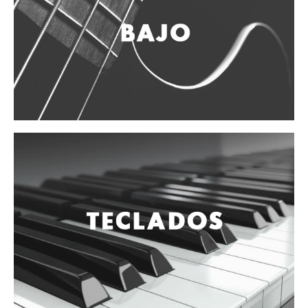
Accesorios
Cuerdas
Viento
Acordeón y concertinas
Armonica
Clarinete
Cornetas y cornos
Flauta y pitos
Melodica
Saxofon
Trompeta
Tuba
Otros instrumentos de viento
Cañuelas