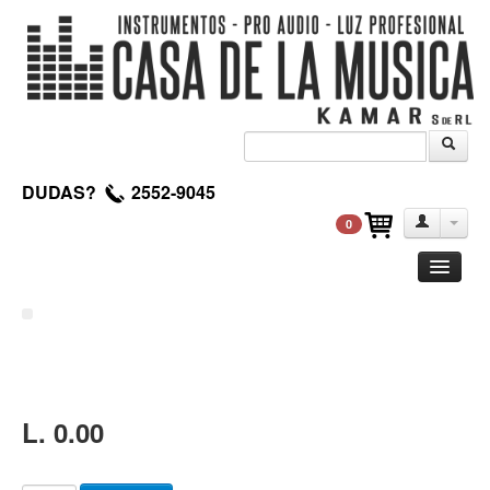
DUDAS?
2552-9045
0
Guitarra
Clasica
Acustica
Electrica
L. 0.00
Amplificadores
Pedales de efectos