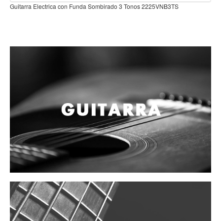
Teclado
tarra Electrica con Funda Sombirado 3 Tonos 2225VNB3TS
Teclado Digital
Piano Digital
Sintetizadores
Controladores
Fundas
Amplificadores
Accesorios
Arco
Violin
Viola
Cello
Contrabajo
Fundas y estuches