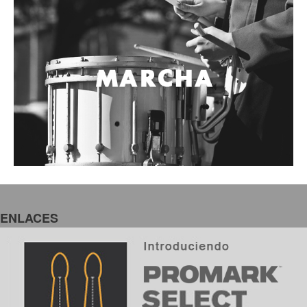
Accesorios
Cables y Conectores
Instrumento
Micrófono
Sonido
Parlante
Video y USB
Espigas y conectores
Accesorios
Otros Instrumentos de Cuerdas
ENLACES
Ukulele
Mandolina
Banjo
Mariachi