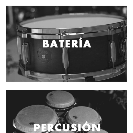
Mantenimiento y cuidado
Fajas y soportes
Fundas y estuches
Boquillas y abrazaderas
Accesorios
Percusión
Panderos
Percusión Latina
Tambores
Redoblantes
Bombos
Kalimba
Xilófonos y liras