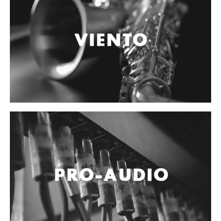
Vientos
Accesorios
Micrófonos
Mano alámbrico
Instrumento alámbrico
Inalámbrico de mano
Inalámbrico diadema y solapa
Inalámbrico para instrumento
Estudio
Corro y escenario
Instalaciones
Cámara, computadora y celular
Pedestales y soportes
Accesorios