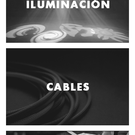
Controladores
Tornamesa
Mezcladora
Interfaz
Agujas
Audifonos
Accesorios
Luces y Escenario
Luces Led
Laser
Strobos
Maquinas de humo y escenario
Controladores