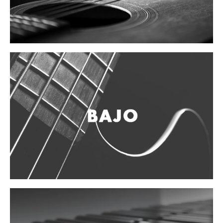
Campanas, lluvias y platillos
Herrajes y soportes
Cueros
Accesorios
Marcha
Redoblantes
Tambores
Bombos
Multi-tenores
Platillos
Baquetas, mazos y bolillos
Pergaminos
Liras
Guiros