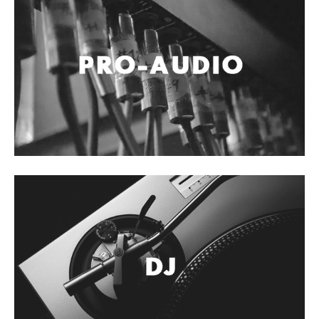
Accesorios
Cables y Conectores
Instrumento
Micrófono
Sonido
Parlante
Video y USB
Espigas y conectores
Accesorios
Otros Instrumentos de Cuerdas
Ukulele
Mandolina
Banjo
Mariachi