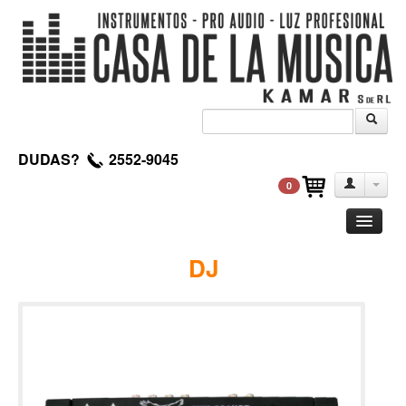
DUDAS?
2552-9045
0
Guitarra
DJ
Clasica
Acustica
Electrica
Amplificadores
Pedales de efectos