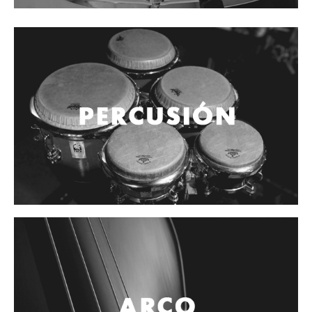
Cables
Audio Profesional
Columnas pasivas
Columnas activas
Amplificadores
Consolas mezcladoras
Procesadores y efectos
Monitores de estudio
Interfaz para grabación
Audífonos y monitoreo personal
Estantes y soportes
Instalaciones y publicidad
Accesorios
DJ