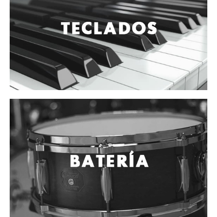
Vientos
Accesorios
Micrófonos
Mano alámbrico
Instrumento alámbrico
Inalámbrico de mano
Inalámbrico diadema y solapa
Inalámbrico para instrumento
Estudio
Corro y escenario
Instalaciones
Cámara, computadora y celular
Pedestales y soportes
Accesorios