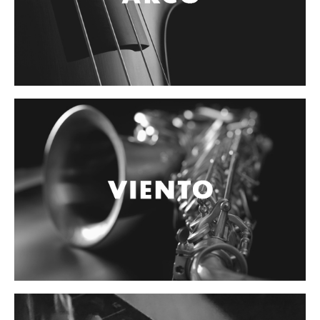
Controladores
Tornamesa
Mezcladora
Interfaz
Agujas
Audifonos
Accesorios
Luces y Escenario
Luces Led
Laser
Strobos
Maquinas de humo y escenario
Controladores