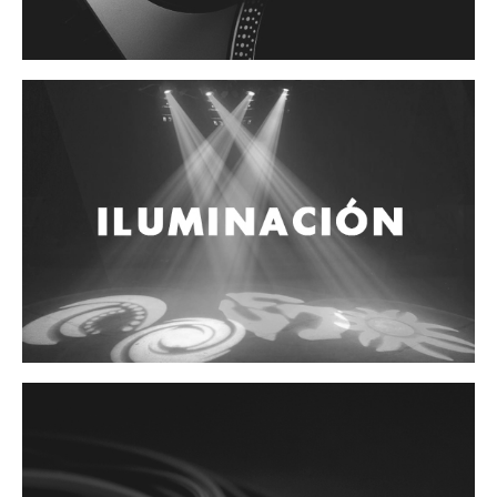
Accesorios
Cuerdas
Cuerdas
Guitarra Metal
Guitarra Nylon
Guitarra Electrica
Bajo
Violin
Otros instrumentos de arco
Otros instrumentos de Cuerdas