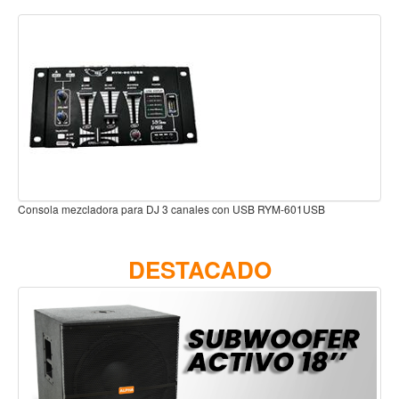
Teclado
Teclado Digital
Piano Digital
Sintetizadores
Controladores
Fundas
Amplificadores
Consola mezcladora para DJ 3 canales con USB RYM-601USB
Accesorios
Arco
DESTACADO
Violin
Viola
Cello
Contrabajo
Fundas y estuches