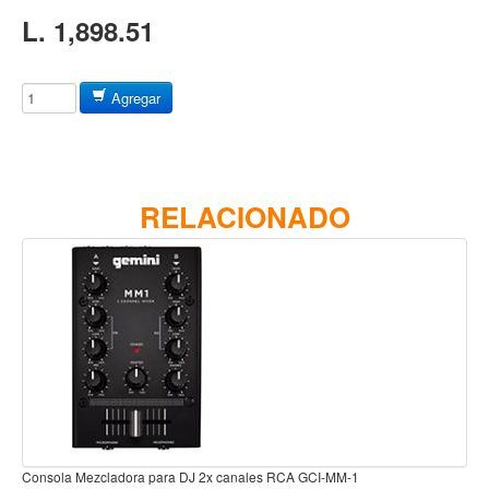
Baterias
L. 1,898.51
Acustica
Electrica
Agregar
Pergaminos
Baquetas y mazos
Platillos
RELACIONADO
Redoblantes
Pedestal para platillo
Pedestal para Hi-Hat
Pedestal para redoblante
Herrajes
Pedal
Trono
Accesorios
Consola Mezcladora para DJ 2x canales RCA GCI-MM-1