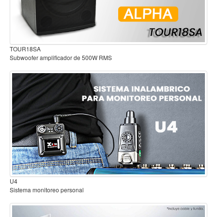
Accesorios
Cuerdas
Viento
Audífonos para estudio
Acordeón y concertinas
Armonica
Clarinete
Cornetas y cornos
Flauta y pitos
Melodica
Saxofon
Trompeta
B2
Sistema inalambrico para guitarra o bajo
Tuba
Otros instrumentos de viento
Cañuelas