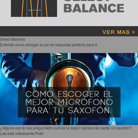
Accesorios
Cuerdas
Cuerdas
Guitarra Metal
Select Balance
Enterate como escoger el par de baquetas perfecto para ti.
Guitarra Nylon
Guitarra Electrica
Bajo
Violin
Otros instrumentos de arco
Otros instrumentos de Cuerdas
¿Alguna vez ta has preguntado cuál es la mejor manera de captar un saxofón?
Lee este interesante Post!