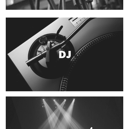
Cables
Audio Profesional
Columnas pasivas
Columnas activas
Amplificadores
Consolas mezcladoras
Procesadores y efectos
Monitores de estudio
Interfaz para grabación
Audífonos y monitoreo personal
Estantes y soportes
Instalaciones y publicidad
Accesorios
DJ