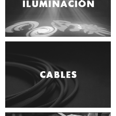
Controladores
Tornamesa
Mezcladora
Interfaz
Agujas
Audifonos
Accesorios
Luces y Escenario
Luces Led
Laser
Strobos
Maquinas de humo y escenario
Controladores