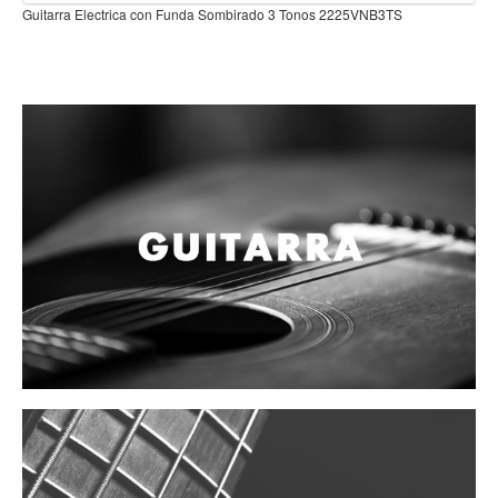
Teclado
Electrica con Funda Sombirado 3 Tonos 2225VNB3TS
Teclado Digital
Piano Digital
Sintetizadores
Controladores
Fundas
Amplificadores
Accesorios
Arco
Violin
Viola
Cello
Contrabajo
Fundas y estuches