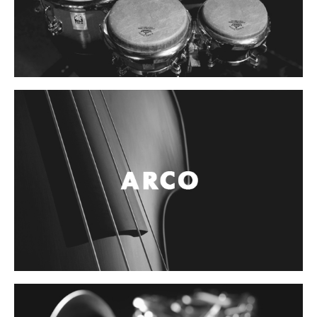
Campanas, lluvias y platillos
Herrajes y soportes
Cueros
Accesorios
Marcha
Redoblantes
Tambores
Multi-tenores
Bombos
Platillos
Baquetas, mazos y bolillos
Pergaminos
Liras
Guiros