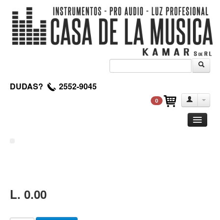
DUDAS?
2552-9045
0
Guitarra
Clasica
Acustica
Electrica
L. 0.00
Amplificadores
Pedales de efectos