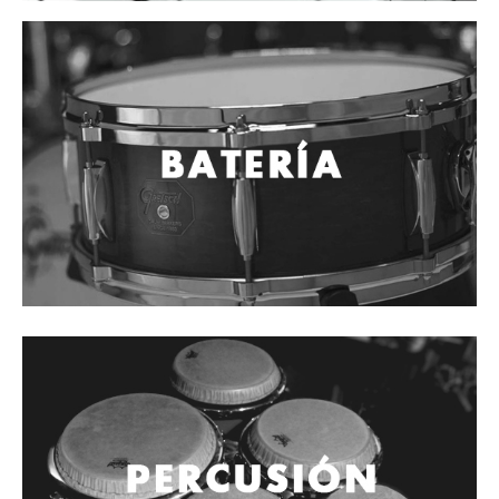
Mantenimiento y cuidado
Fajas y soportes
Fundas y estuches
Boquillas y abrazaderas
Accesorios
Percusión
Panderos
Percusión Latina
Tambores
Redoblantes
Bombos
Kalimba
Xilófonos y liras