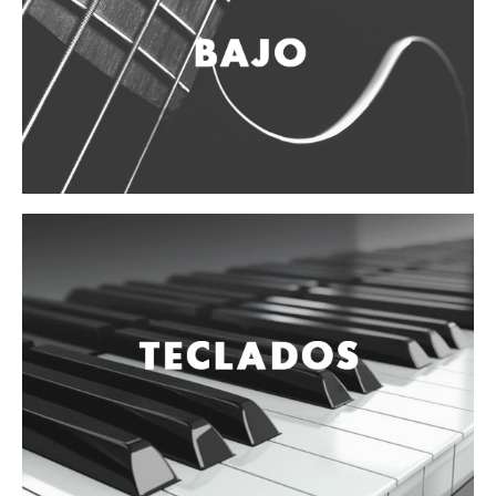
Accesorios
Cuerdas
Viento
Acordeón y concertinas
Armonica
Clarinete
Cornetas y cornos
Flauta y pitos
Melodica
Saxofon
Trompeta
Tuba
Otros instrumentos de viento
Cañuelas