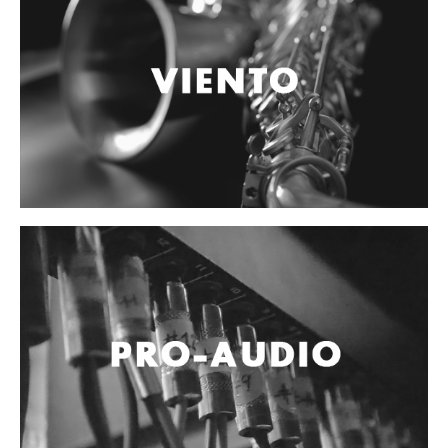
Vientos
Accesorios
Micrófonos
Mano alámbrico
Instrumento alámbrico
Inalámbrico de mano
Inalámbrico diadema y solapa
Inalámbrico para instrumento
Estudio
Corro y escenario
Instalaciones
Cámara, computadora y celular
Pedestales y soportes
Accesorios