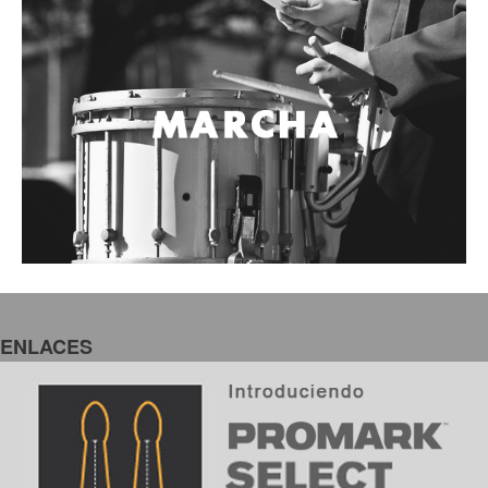
Accesorios
Cables y Conectores
Instrumento
Micrófono
Sonido
Parlante
Video y USB
Espigas y conectores
Accesorios
Otros Instrumentos de Cuerdas
ENLACES
Ukulele
Mandolina
Banjo
Mariachi