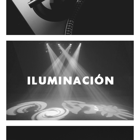
Accesorios
Cuerdas
Cuerdas
Guitarra Metal
Guitarra Nylon
Guitarra Electrica
Bajo
Violin
Otros instrumentos de arco
Otros instrumentos de Cuerdas