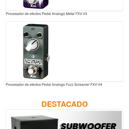
Teclado
Teclado Digital
Procesador de efectos Pedal Analogo Metal FXV-V3
Piano Digital
Sintetizadores
Controladores
Fundas
Amplificadores
Accesorios
Proce
Arco
Procesador de efectos Pedal Analogo Fuzz Screamer FXV-V4
Violin
Viola
DESTACADO
Cello
Contrabajo
Fundas y estuches