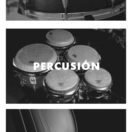
Cables
Audio Profesional
Columnas pasivas
Columnas activas
Amplificadores
Consolas mezcladoras
Procesadores y efectos
Monitores de estudio
Interfaz para grabación
Audífonos y monitoreo personal
Estantes y soportes
Instalaciones y publicidad
Accesorios
DJ