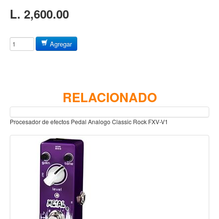
Baterias
L. 2,600.00
Acustica
Electrica
Agregar
Pergaminos
Baquetas y mazos
Platillos
RELACIONADO
Redoblantes
Pedestal para platillo
Procesador de efectos Pedal Analogo Classic Rock FXV-V1
Pedestal para Hi-Hat
Pedestal para redoblante
Herrajes
Pedal
Trono
Accesorios
Proce