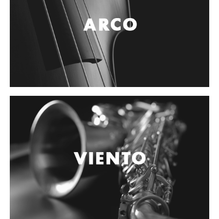
Controladores
Tornamesa
Mezcladora
Interfaz
Agujas
Audifonos
Accesorios
Luces y Escenario
Luces Led
Laser
Strobos
Maquinas de humo y escenario
Controladores