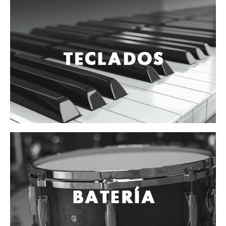
Vientos
Accesorios
Micrófonos
Mano alámbrico
Instrumento alámbrico
Inalámbrico de mano
Inalámbrico diadema y solapa
Inalámbrico para instrumento
Estudio
Corro y escenario
Instalaciones
Cámara, computadora y celular
Pedestales y soportes
Accesorios