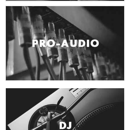
Accesorios
Cables y Conectores
Instrumento
Micrófono
Sonido
Parlante
Video y USB
Espigas y conectores
Accesorios
Otros Instrumentos de Cuerdas
Ukulele
Mandolina
Banjo
Mariachi