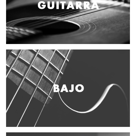
Campanas, lluvias y platillos
Herrajes y soportes
Cueros
Accesorios
Marcha
Redoblantes
Tambores
Bombos
Multi-tenores
Platillos
Baquetas, mazos y bolillos
Pergaminos
Liras
Guiros