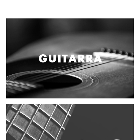
Campanas, lluvias y platillos
Herrajes y soportes
Cueros
Accesorios
Marcha
Redoblantes
Tambores
Multi-tenores
Bombos
Platillos
Baquetas, mazos y bolillos
Pergaminos
Liras
Guiros