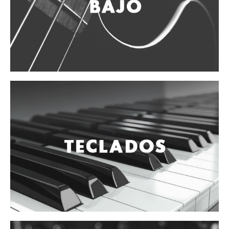
Vientos
Accesorios
Micrófonos
Mano alámbrico
Instrumento alámbrico
Inalámbrico de mano
Inalámbrico diadema y solapa
Inalámbrico para instrumento
Estudio
Corro y escenario
Instalaciones
Cámara, computadora y celular
Pedestales y soportes
Accesorios