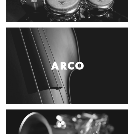
Controladores
Tornamesa
Mezcladora
Interfaz
Agujas
Audifonos
Accesorios
Luces y Escenario
Luces Led
Laser
Strobos
Maquinas de humo y escenario
Controladores