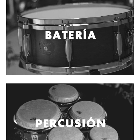
Cables
Audio Profesional
Columnas pasivas
Columnas activas
Amplificadores
Consolas mezcladoras
Procesadores y efectos
Monitores de estudio
Interfaz para grabación
Audífonos y monitoreo personal
Estantes y soportes
Instalaciones y publicidad
Accesorios
DJ