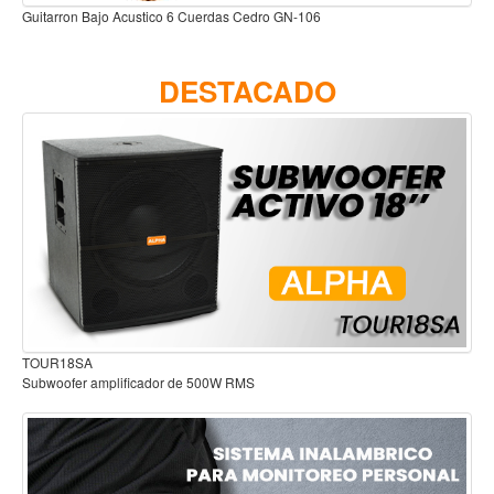
Bajo sexto original cedro VICTORIA
Accesorios
Cuerdas
DESTACADO
Viento
Acordeón y concertinas
Armonica
Clarinete
Cornetas y cornos
Flauta y pitos
Melodica
Saxofon
Audífonos para estudio
Trompeta
Tuba
Otros instrumentos de viento
Cañuelas