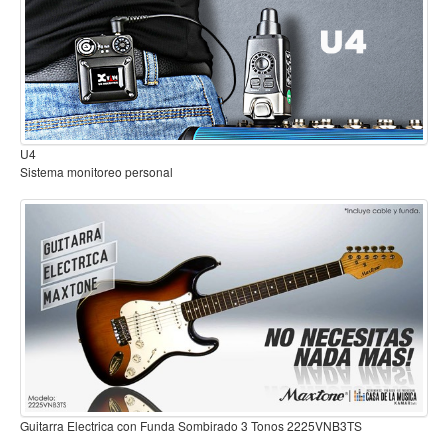
Mantenimiento y cuidado
Fajas y soportes
Fundas y estuches
Boquillas y abrazaderas
B2
Accesorios
Sistema inalambrico para guitarra o bajo
Percusión
Panderos
Percusión Latina
Tambores
Redoblantes
Bombos
Kalimba
Guitarra Electrica con Funda Sombirado 3 Tonos 2225VNB3
Xilófonos y liras
225VNB3TS