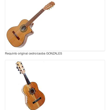
Teclado
Teclado Digital
Piano Digital
Sintetizadores
Controladores
Fundas
Amplificadores
Requinto Original Cedro RQN-3
Accesorios
Arco
Violin
Viola
Cello
Contrabajo
Fundas y estuches