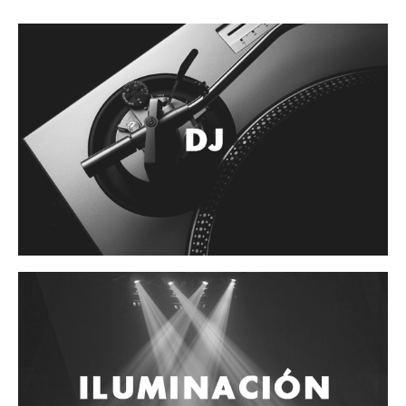
Accesorios
Cuerdas
Cuerdas
Guitarra Metal
Guitarra Nylon
Guitarra Electrica
Bajo
Violin
Otros instrumentos de arco
Otros instrumentos de Cuerdas