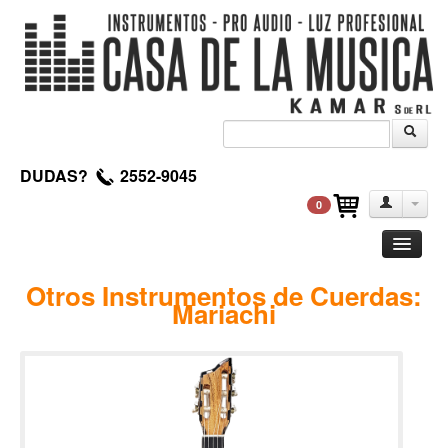
DUDAS?
2552-9045
0
Guitarra
Otros Instrumentos de Cuerdas:
Mariachi
Clasica
Acustica
Electrica
Amplificadores
Pedales de efectos