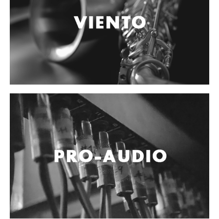
Accesorios
Cables y Conectores
Instrumento
Micrófono
Sonido
Parlante
Video y USB
Espigas y conectores
Accesorios
Otros Instrumentos de Cuerdas
Ukulele
Mandolina
Banjo
Mariachi