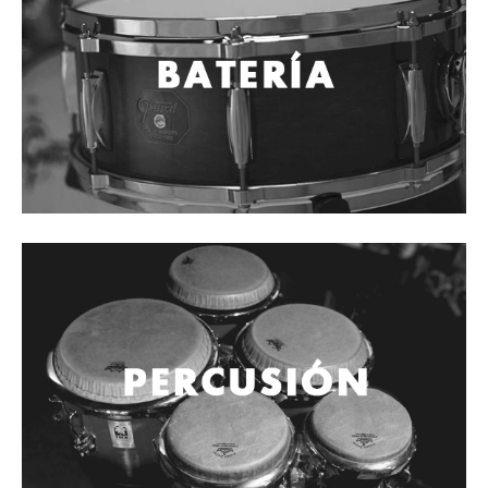
Vientos
Accesorios
Micrófonos
Mano alámbrico
Instrumento alámbrico
Inalámbrico de mano
Inalámbrico diadema y solapa
Inalámbrico para instrumento
Estudio
Corro y escenario
Instalaciones
Cámara, computadora y celular
Pedestales y soportes
Accesorios