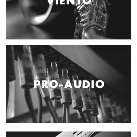
Controladores
Tornamesa
Mezcladora
Interfaz
Agujas
Audifonos
Accesorios
Luces y Escenario
Luces Led
Laser
Strobos
Maquinas de humo y escenario
Controladores