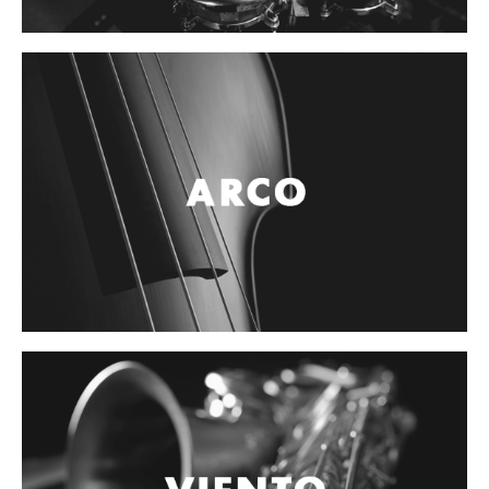
Cables
Audio Profesional
Columnas pasivas
Columnas activas
Amplificadores
Consolas mezcladoras
Procesadores y efectos
Monitores de estudio
Interfaz para grabación
Audífonos y monitoreo personal
Estantes y soportes
Instalaciones y publicidad
Accesorios
DJ