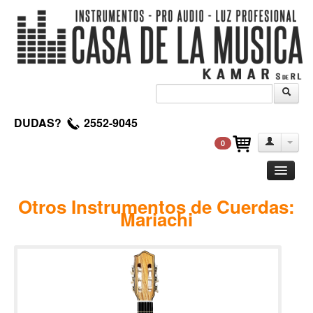
DUDAS?
2552-9045
0
Guitarra
Otros Instrumentos de Cuerdas:
Mariachi
Clasica
Acustica
Electrica
Amplificadores
Pedales de efectos