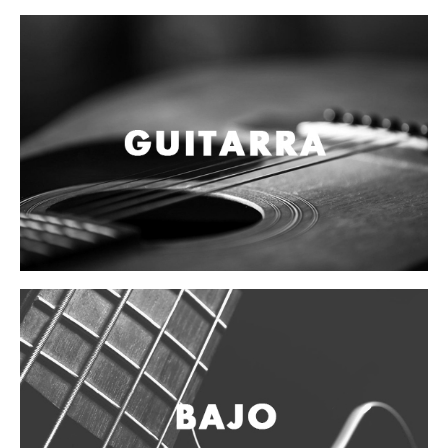
Mantenimiento y cuidado
Fajas y soportes
Fundas y estuches
Boquillas y abrazaderas
Accesorios
Percusión
Panderos
Percusión Latina
Tambores
Redoblantes
Bombos
Kalimba
Xilófonos y liras