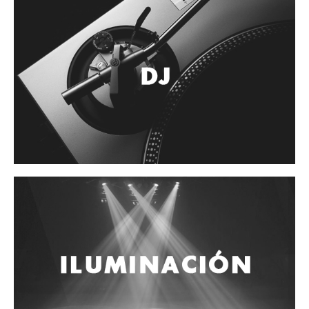
Accesorios
Cables y Conectores
Instrumento
Micrófono
Sonido
Parlante
Video y USB
Espigas y conectores
Accesorios
Otros Instrumentos de Cuerdas
Ukulele
Mandolina
Banjo
Mariachi