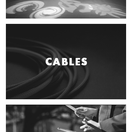
Accesorios
Cuerdas
Cuerdas
Guitarra Metal
Guitarra Nylon
Guitarra Electrica
Bajo
Violin
Otros instrumentos de arco
Otros instrumentos de Cuerdas