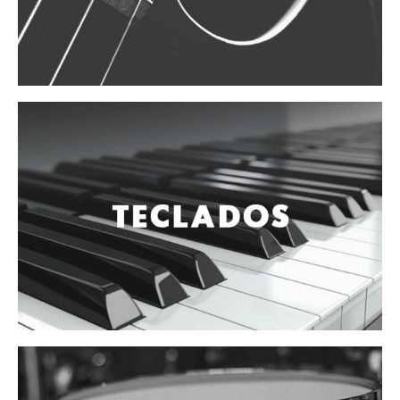
Campanas, lluvias y platillos
Herrajes y soportes
Cueros
Accesorios
Marcha
Redoblantes
Tambores
Multi-tenores
Bombos
Platillos
Baquetas, mazos y bolillos
Pergaminos
Liras
Guiros