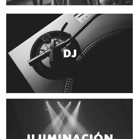
Accesorios
Cuerdas
Cuerdas
Guitarra Metal
Guitarra Nylon
Guitarra Electrica
Bajo
Violin
Otros instrumentos de arco
Otros instrumentos de Cuerdas