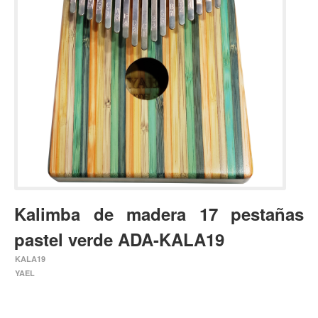
Estuches y fundas
Fajas y colgantes
Accesorios
Cuerdas
Bajos
Electrico
Acustico
Amplificadores
Pedales de efectos
Kalimba de madera 17 pestañas
Estuches y fundas
pastel verde ADA-KALA19
Fajas
KALA19
Accesorios
YAEL
Cuerdas