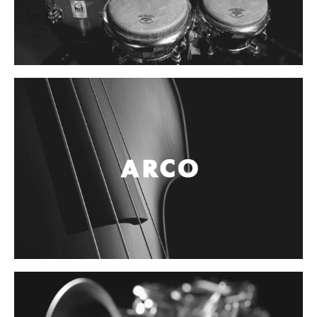
Controladores
Tornamesa
Mezcladora
Interfaz
Agujas
Audifonos
Accesorios
Luces y Escenario
Luces Led
Laser
Strobos
Maquinas de humo y escenario
Controladores