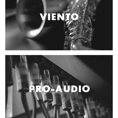
Accesorios
Cables y Conectores
Instrumento
Micrófono
Sonido
Parlante
Video y USB
Espigas y conectores
Accesorios
Otros Instrumentos de Cuerdas
Ukulele
Mandolina
Banjo
Mariachi