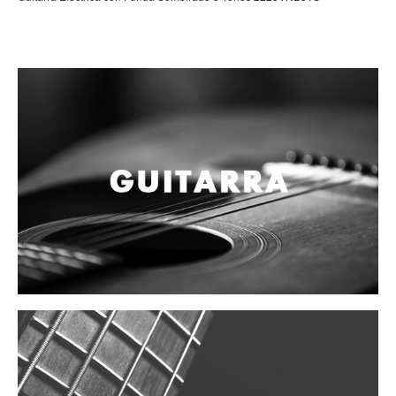
Campanas, lluvias y platillos
Herrajes y soportes
Cueros
Accesorios
Marcha
Redoblantes
Tambores
Bombos
Multi-tenores
Platillos
Baquetas, mazos y bolillos
Pergaminos
Liras
Guiros