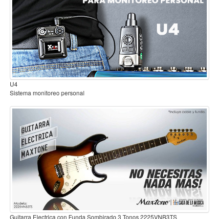
Mantenimiento y cuidado
Fajas y soportes
Fundas y estuches
Boquillas y abrazaderas
Accesorios
Percusión
Panderos
Percusión Latina
Tambores
Redoblantes
Bombos
Kalimba
Xilófonos y liras