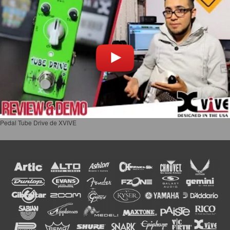
3ra Avenida 9 y 10 Calle S.O.
Frente al Correo Nacional
Bo. Lempira
San Pedro Sula, Honduras.
TEL.: 2552-9045
FAX: 2557-6022
info@cdlmusica.com
Acerca de Nosotros