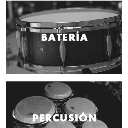
Cables
Audio Profesional
Columnas pasivas
Columnas activas
Amplificadores
Consolas mezcladoras
Procesadores y efectos
Monitores de estudio
Interfaz para grabación
Audífonos y monitoreo personal
Estantes y soportes
Instalaciones y publicidad
Accesorios
DJ