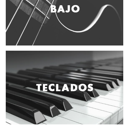
Vientos
Accesorios
Micrófonos
Mano alámbrico
Instrumento alámbrico
Inalámbrico de mano
Inalámbrico diadema y solapa
Inalámbrico para instrumento
Estudio
Corro y escenario
Instalaciones
Cámara, computadora y celular
Pedestales y soportes
Accesorios