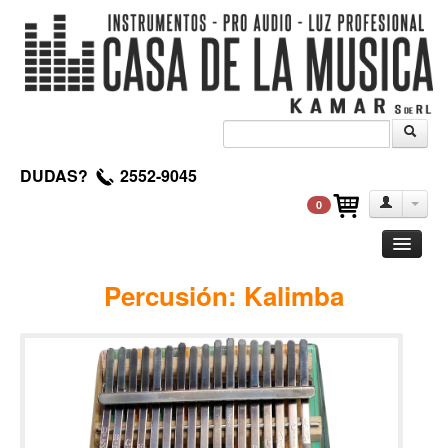
DUDAS?
2552-9045
0
Guitarra
Percusión: Kalimba
Clasica
Acustica
Electrica
Amplificadores
Pedales de efectos