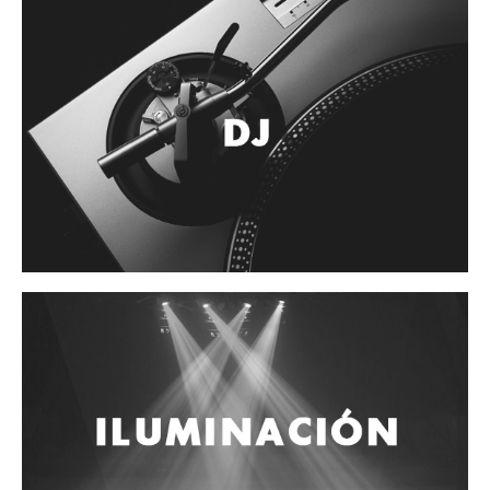
Accesorios
Cuerdas
Cuerdas
Guitarra Metal
Guitarra Nylon
Guitarra Electrica
Bajo
Violin
Otros instrumentos de arco
Otros instrumentos de Cuerdas