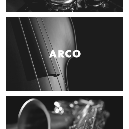
Controladores
Tornamesa
Mezcladora
Interfaz
Agujas
Audifonos
Accesorios
Luces y Escenario
Luces Led
Laser
Strobos
Maquinas de humo y escenario
Controladores