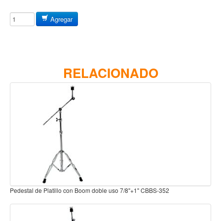
Baterias
Acustica
Agregar
Electrica
Pergaminos
Baquetas y mazos
RELACIONADO
Platillos
Redoblantes
Pedestal para platillo
Pedestal para Hi-Hat
Pedestal para redoblante
Herrajes
Pedal
352
Pedestal para platillo con boom 7/8"+1" DXN-PSY9288I
Trono
Accesorios