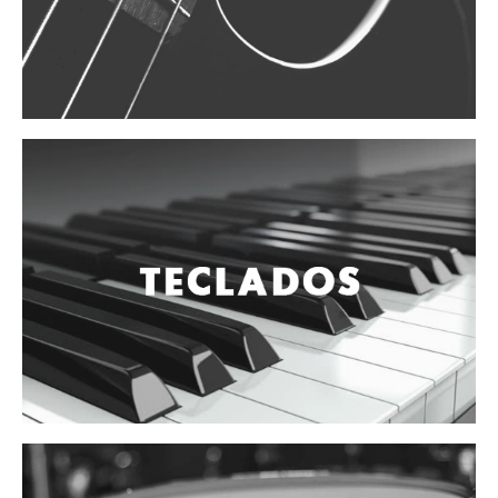
Vientos
Accesorios
Micrófonos
Mano alámbrico
Instrumento alámbrico
Inalámbrico de mano
Inalámbrico diadema y solapa
Inalámbrico para instrumento
Estudio
Corro y escenario
Instalaciones
Cámara, computadora y celular
Pedestales y soportes
Accesorios