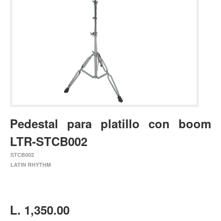
Estuches y fundas
Fajas y colgantes
Accesorios
Cuerdas
Bajos
Electrico
Acustico
Pedestal para platillo con boom
Amplificadores
LTR-STCB002
Pedales de efectos
STCB002
Estuches y fundas
LATIN RHYTHM
Fajas
Accesorios
Cuerdas
L. 1,350.00