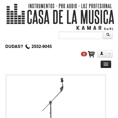
DUDAS?
2552-9045
0
Guitarra
Clasica
Acustica
Electrica
Amplificadores
Pedales de efectos