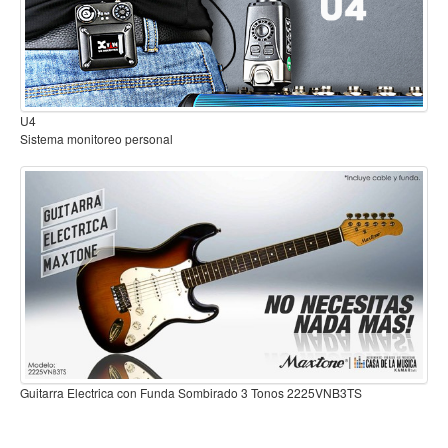
Mantenimiento y cuidado
Fajas y soportes
Fundas y estuches
B2
Sistema inalambrico para guitarra o bajo
Boquillas y abrazaderas
Accesorios
Percusión
Panderos
Percusión Latina
Tambores
Redoblantes
Bombos
Guitarra Electrica con Funda Sombirado 3 Tonos 2225VNB3
Kalimba
225VNB3TS
Xilófonos y liras