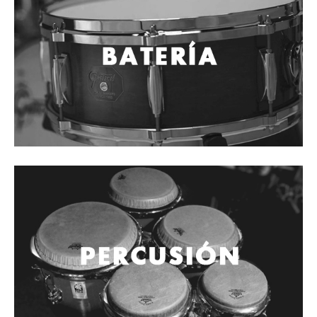
Cables
Audio Profesional
Columnas pasivas
Columnas activas
Amplificadores
Consolas mezcladoras
Procesadores y efectos
Monitores de estudio
Interfaz para grabación
Audífonos y monitoreo personal
Estantes y soportes
Instalaciones y publicidad
Accesorios
DJ