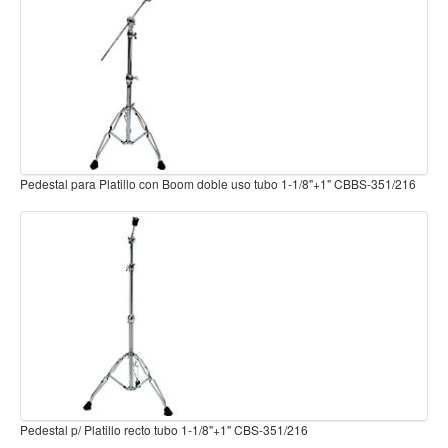
Teclado
Teclado Digital
Piano Digital
Sintetizadores
Controladores
Fundas
+1" CBBS-351/216
Pedestal para platillo con boom 7/8"+1"+1-1/8" DXN-PSY9298I
Amplificadores
Accesorios
Arco
Violin
Viola
Cello
Contrabajo
Pedestal para platillo con boom K-Series DXN-PSY-K900I-KS
Fundas y estuches