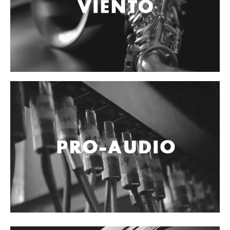
Accesorios
Cables y Conectores
Instrumento
Micrófono
Sonido
Parlante
Video y USB
Espigas y conectores
Accesorios
Otros Instrumentos de Cuerdas
Ukulele
Mandolina
Banjo
Mariachi