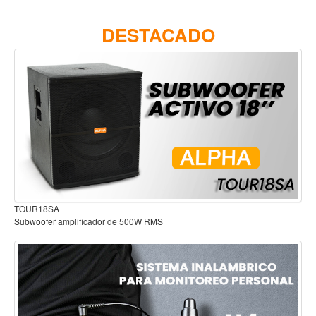
Accesorios
DESTACADO
Cuerdas
Viento
Acordeón y concertinas
Armonica
Clarinete
Cornetas y cornos
Flauta y pitos
Melodica
Audífonos para estudio
Saxofon
Trompeta
Tuba
Otros instrumentos de viento
Cañuelas