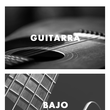
Campanas, lluvias y platillos
Herrajes y soportes
Cueros
Accesorios
Marcha
Redoblantes
Tambores
Multi-tenores
Bombos
Platillos
Baquetas, mazos y bolillos
Pergaminos
Liras
Guiros