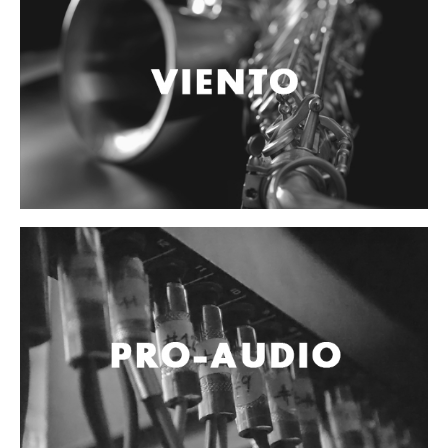
Accesorios
Cables y Conectores
Instrumento
Micrófono
Sonido
Parlante
Video y USB
Espigas y conectores
Accesorios
Otros Instrumentos de Cuerdas
Ukulele
Mandolina
Banjo
Mariachi