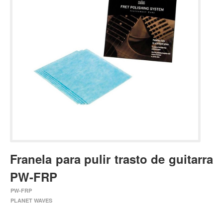
Estuches y fundas
Fajas y colgantes
Accesorios
Cuerdas
Bajos
Electrico
Acustico
Amplificadores
Pedales de efectos
Franela para pulir trasto de guitarra
Estuches y fundas
PW-FRP
Fajas
Accesorios
PW-FRP
PLANET WAVES
Cuerdas