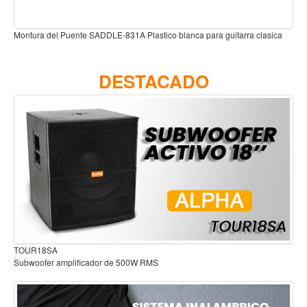
Accesorios
Cuerdas
a para guitarra clasica
Clavijero para Guitarra Forrado riel negro floriado cab
nacar PAR GMH-073
Viento
DESTACADO
Acordeón y concertinas
Armonica
Clarinete
Cornetas y cornos
Flauta y pitos
Melodica
Saxofon
Trompeta
Audífonos para estudio
Tuba
Otros instrumentos de viento
Cañuelas