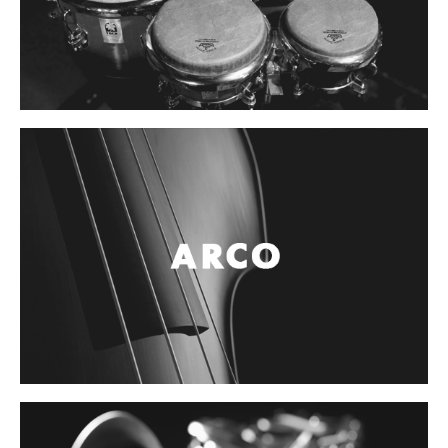
Controladores
Tornamesa
Mezcladora
Interfaz
Agujas
Audifonos
Accesorios
Luces y Escenario
Luces Led
Laser
Strobos
Maquinas de humo y escenario
Controladores