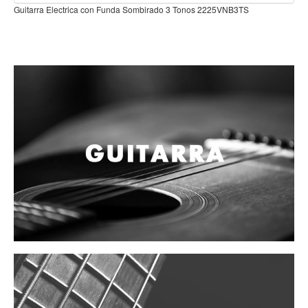
Campanas, lluvias y platillos
 Tonos 2225VNB3TS
Herrajes y soportes
Cueros
Accesorios
Marcha
Redoblantes
Tambores
Bombos
Multi-tenores
Platillos
Baquetas, mazos y bolillos
Pergaminos
Liras
Guiros