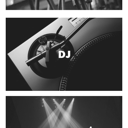
Accesorios
Cuerdas
Cuerdas
Guitarra Metal
Guitarra Nylon
Guitarra Electrica
Bajo
Violin
Otros instrumentos de arco
Otros instrumentos de Cuerdas