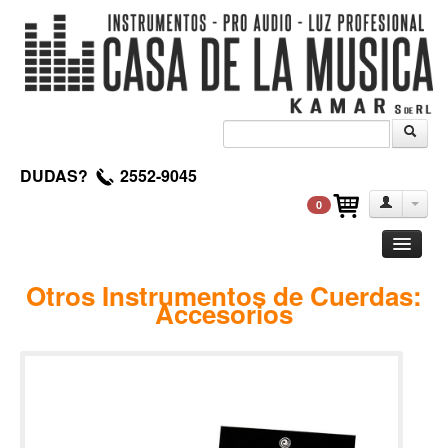
DUDAS?
2552-9045
0
Guitarra
Otros Instrumentos de Cuerdas:
Accesorios
Clasica
Acustica
Electrica
Amplificadores
Pedales de efectos