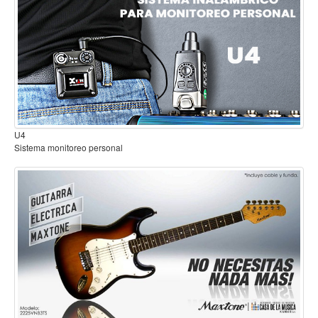
Mantenimiento y cuidado
Fajas y soportes
Fundas y estuches
Boquillas y abrazaderas
Accesorios
B2
Sistema inalambrico para guitarra o bajo
Percusión
Panderos
Percusión Latina
Tambores
Redoblantes
Bombos
Kalimba
Xilófonos y liras
Guitarra Electrica con Funda Sombirado 3 Tonos