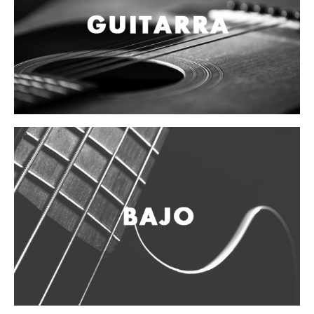
Campanas, lluvias y platillos
Herrajes y soportes
Cueros
Accesorios
Marcha
Redoblantes
Tambores
Multi-tenores
Bombos
Platillos
Baquetas, mazos y bolillos
Pergaminos
Liras
Guiros