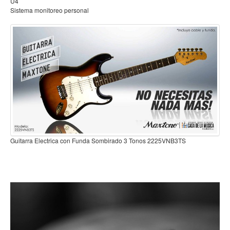
Sistema inalambrico para guitarra o bajo
Mantenimiento y cuidado
Fajas y soportes
Fundas y estuches
Boquillas y abrazaderas
Accesorios
Percusión
Panderos
Guitarra Electrica con Funda Sombirado 3 Tonos 2225V
Percusión Latina
 2225VNB3TS
Tambores
Redoblantes
Bombos
Kalimba
Xilófonos y liras