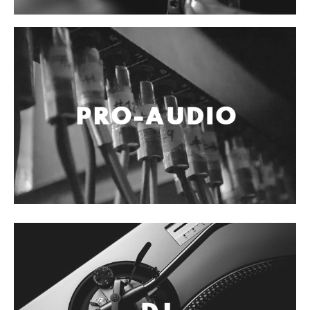
Accesorios
Cables y Conectores
Instrumento
Micrófono
Sonido
Parlante
Video y USB
Espigas y conectores
Accesorios
Otros Instrumentos de Cuerdas
Ukulele
Mandolina
Banjo
Mariachi