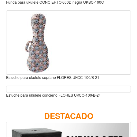
-100C
Funda para Ukulele 20MM almuadada Negra MGU-ACC631
Teclado
Teclado Digital
Piano Digital
Sintetizadores
Controladores
Fundas
Amplificadores
Accesorios
21
Funda para ukulele soprano 5mm 600D FXV-CUB1/21
Arco
Violin
-24
Clavijero para ukulele cabeza oval niquel JUEGO 2+2 ALC
Viola
DESTACADO
Cello
Contrabajo
Fundas y estuches