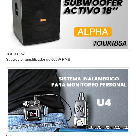
Accesorios
Cuerdas
Viento
Acordeón y concertinas
Armonica
Audífonos para estudio
Clarinete
Cornetas y cornos
Flauta y pitos
Melodica
Saxofon
Trompeta
Tuba
Otros instrumentos de viento
B2
Cañuelas