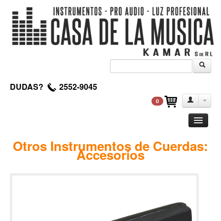
DUDAS?
2552-9045
0
Guitarra
Otros Instrumentos de Cuerdas:
Accesorios
Clasica
Acustica
Electrica
Amplificadores
Pedales de efectos