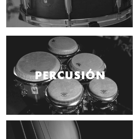
Cables
Audio Profesional
Columnas pasivas
Columnas activas
Amplificadores
Consolas mezcladoras
Procesadores y efectos
Monitores de estudio
Interfaz para grabación
Audífonos y monitoreo personal
Estantes y soportes
Instalaciones y publicidad
Accesorios
DJ