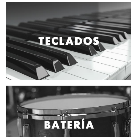
Vientos
Accesorios
Micrófonos
Mano alámbrico
Instrumento alámbrico
Inalámbrico de mano
Inalámbrico diadema y solapa
Inalámbrico para instrumento
Estudio
Corro y escenario
Instalaciones
Cámara, computadora y celular
Pedestales y soportes
Accesorios