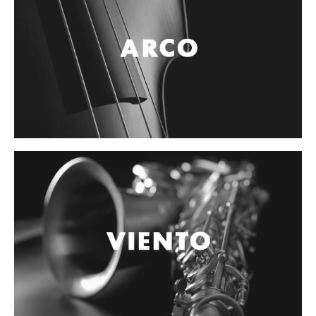
Controladores
Tornamesa
Mezcladora
Interfaz
Agujas
Audifonos
Accesorios
Luces y Escenario
Luces Led
Laser
Strobos
Maquinas de humo y escenario
Controladores