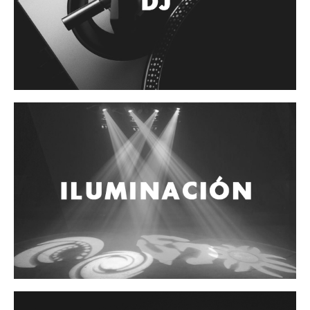
Accesorios
Cuerdas
Cuerdas
Guitarra Metal
Guitarra Nylon
Guitarra Electrica
Bajo
Violin
Otros instrumentos de arco
Otros instrumentos de Cuerdas