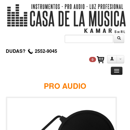
DUDAS?
2552-9045
0
Guitarra
PRO AUDIO
Clasica
Acustica
Electrica
Amplificadores
Pedales de efectos