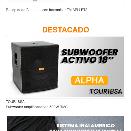
Accesorios
FM APH-BT3
Cuerdas
Viento
DESTACADO
Acordeón y concertinas
Armonica
Clarinete
Cornetas y cornos
Flauta y pitos
Melodica
Saxofon
Trompeta
Audífonos para estudio
MS
Tuba
Otros instrumentos de viento
Cañuelas