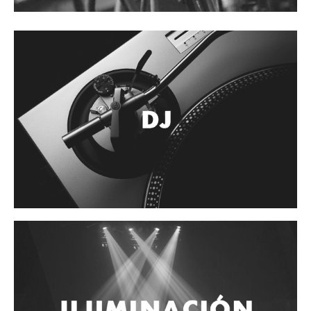
Accesorios
Cuerdas
Cuerdas
Guitarra Metal
Guitarra Nylon
Guitarra Electrica
Bajo
Violin
Otros instrumentos de arco
Otros instrumentos de Cuerdas