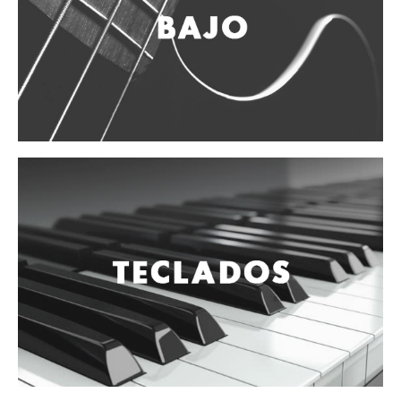
Vientos
Accesorios
Micrófonos
Mano alámbrico
Instrumento alámbrico
Inalámbrico de mano
Inalámbrico diadema y solapa
Inalámbrico para instrumento
Estudio
Corro y escenario
Instalaciones
Cámara, computadora y celular
Pedestales y soportes
Accesorios