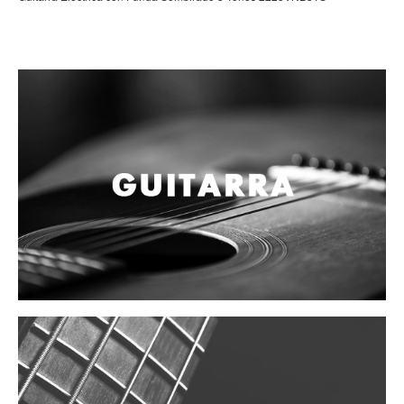
Campanas, lluvias y platillos
Herrajes y soportes
Cueros
Accesorios
Marcha
Redoblantes
Tambores
Bombos
Multi-tenores
Platillos
Baquetas, mazos y bolillos
Pergaminos
Liras
Guiros