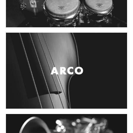
Controladores
Tornamesa
Mezcladora
Interfaz
Agujas
Audifonos
Accesorios
Luces y Escenario
Luces Led
Laser
Strobos
Maquinas de humo y escenario
Controladores