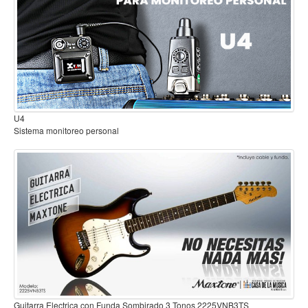
Mantenimiento y cuidado
Fajas y soportes
Fundas y estuches
Boquillas y abrazaderas
Accesorios
B2
Sistema inalambrico para guitarra o bajo
Percusión
Panderos
Percusión Latina
Tambores
Redoblantes
Bombos
Kalimba
Xilófonos y liras
Guitarra Electrica con Funda Sombirado 3
irado 3 Tonos 2225VNB3TS