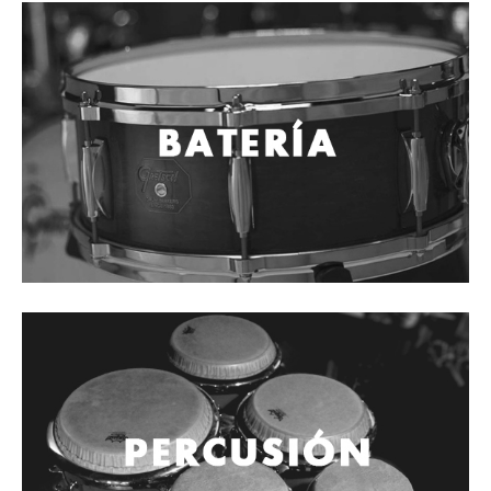
Cables
Audio Profesional
Columnas pasivas
Columnas activas
Amplificadores
Consolas mezcladoras
Procesadores y efectos
Monitores de estudio
Interfaz para grabación
Audífonos y monitoreo personal
Estantes y soportes
Instalaciones y publicidad
Accesorios
DJ