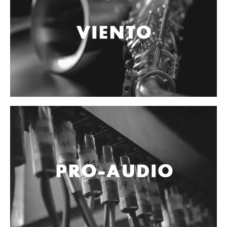
Accesorios
Cables y Conectores
Instrumento
Micrófono
Sonido
Parlante
Video y USB
Espigas y conectores
Accesorios
Otros Instrumentos de Cuerdas
Ukulele
Mandolina
Banjo
Mariachi