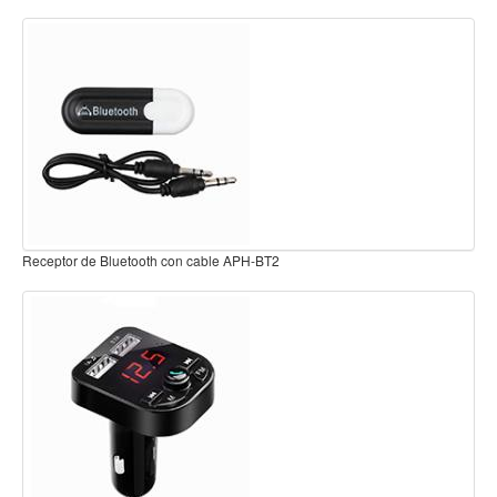
Teclado
Teclado Digital
Transmisor bluetooth doble canal MEE-CA1-WT
Piano Digital
Sintetizadores
Controladores
Fundas
Amplificadores
T2
Accesorios
Arco
Almohadillas para audifono intrauricular 6 pa
Violin
35BK
Viola
Cello
Contrabajo
Fundas y estuches