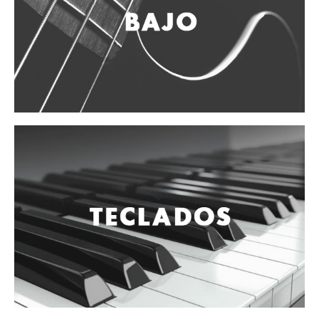
Vientos
Accesorios
Micrófonos
Mano alámbrico
Instrumento alámbrico
Inalámbrico de mano
Inalámbrico diadema y solapa
Inalámbrico para instrumento
Estudio
Corro y escenario
Instalaciones
Cámara, computadora y celular
Pedestales y soportes
Accesorios