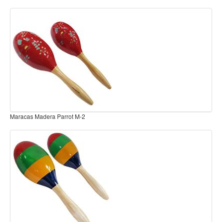
Teclado
Teclado Digital
Piano Digital
Sintetizadores
Controladores
Fundas
Amplificadores
Accesorios
Gemelas metal Bongos BG-22
Arco
Violin
Viola
Cello
Contrabajo
Fundas y estuches