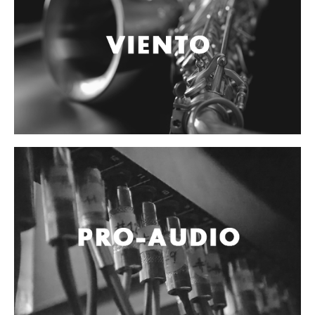
Accesorios
Cables y Conectores
Instrumento
Micrófono
Sonido
Parlante
Video y USB
Espigas y conectores
Accesorios
Otros Instrumentos de Cuerdas
Ukulele
Mandolina
Banjo
Mariachi