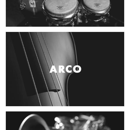
Controladores
Tornamesa
Mezcladora
Interfaz
Agujas
Audifonos
Accesorios
Luces y Escenario
Luces Led
Laser
Strobos
Maquinas de humo y escenario
Controladores