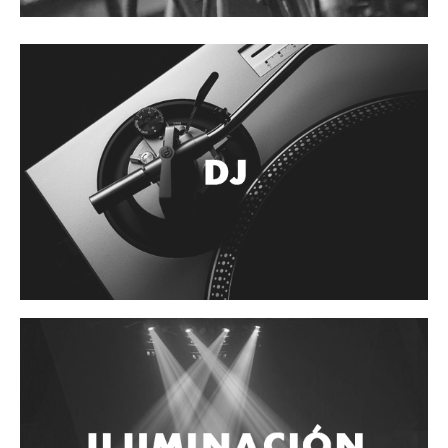
Accesorios
Cuerdas
Cuerdas
Guitarra Metal
Guitarra Nylon
Guitarra Electrica
Bajo
Violin
Otros instrumentos de arco
Otros instrumentos de Cuerdas