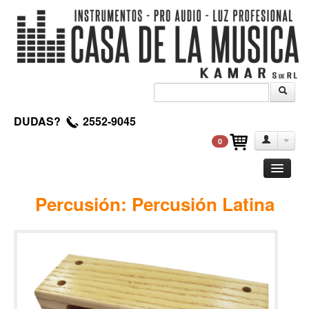
DUDAS?
2552-9045
0
Guitarra
Percusión: Percusión Latina
Clasica
Acustica
Electrica
Amplificadores
Pedales de efectos