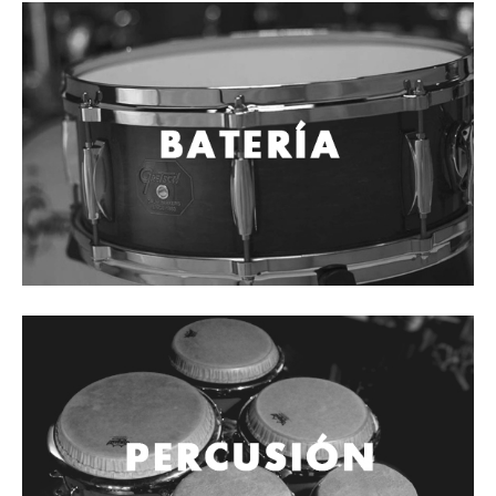
Cables
Audio Profesional
Columnas pasivas
Columnas activas
Amplificadores
Consolas mezcladoras
Procesadores y efectos
Monitores de estudio
Interfaz para grabación
Audífonos y monitoreo personal
Estantes y soportes
Instalaciones y publicidad
Accesorios
DJ