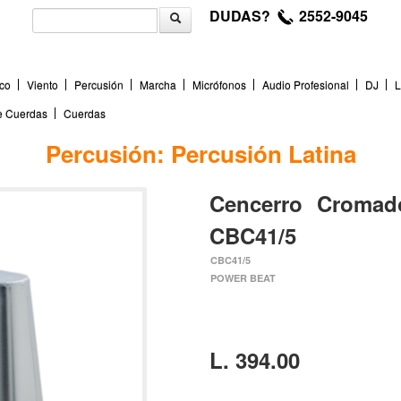
DUDAS?
2552-9045
co
Viento
Percusión
Marcha
Micrófonos
Audio Profesional
DJ
L
de Cuerdas
Cuerdas
Percusión: Percusión Latina
Cencerro Cromad
CBC41/5
CBC41/5
POWER BEAT
L. 394.00