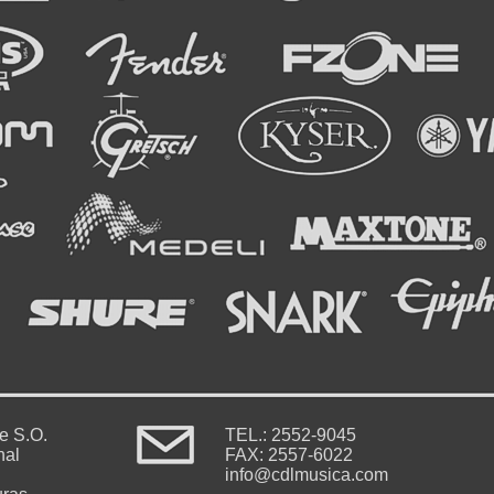
le S.O.
TEL.: 2552-9045
nal
FAX: 2557-6022
info@cdlmusica.com