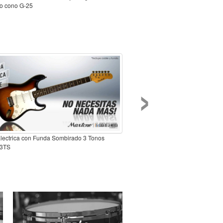
ipo cono G-25
›
Electrica con Funda Sombirado 3 Tonos
3TS