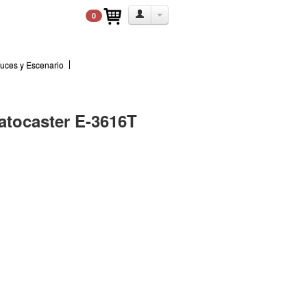
0
uces y Escenario
ratocaster E-3616T