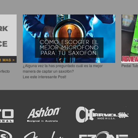
¿Alguna vez ta has preguntado cuál es la mejor
Pedal Tub
rfecto
manera de captar un saxofón?
Lee este interesante Post!