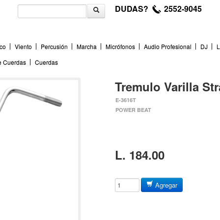
DUDAS?
2552-9045
co
Viento
Percusión
Marcha
Micrófonos
Audio Profesional
DJ
L
de Cuerdas
Cuerdas
Tremulo Varilla St
E-3616T
POWER BEAT
L. 184.00
Agregar