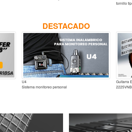
tornillo t
DESTACADO
U4
Guitarra 
Sistema monitoreo personal
2225VNB