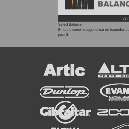
Select Balance
Enterate como escoger el par de baquetas pe
para ti.