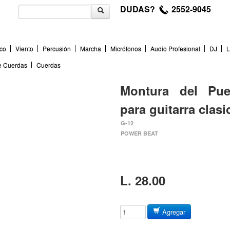
DUDAS?
2552-9045
co
Viento
Percusión
Marcha
Micrófonos
Audio Profesional
DJ
L
de Cuerdas
Cuerdas
Montura del Pue
para guitarra clasi
G-12
POWER BEAT
L. 28.00
Agregar