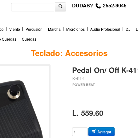
DUDAS?
2552-9045
co
Viento
Percusión
Marcha
Micrófonos
Audio Profesional
DJ
L
de Cuerdas
Cuerdas
Teclado: Accesorios
Pedal On/ Off K-41
K-411-1
POWER BEAT
L. 559.60
Agregar