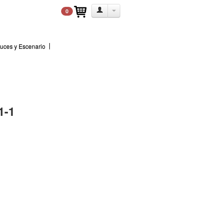
0
uces y Escenario
1-1