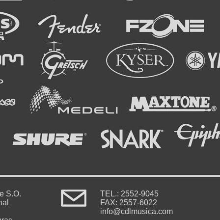
le S.O.
TEL.: 2552-9045
nal
FAX: 2557-6022
info@cdlmusica.com