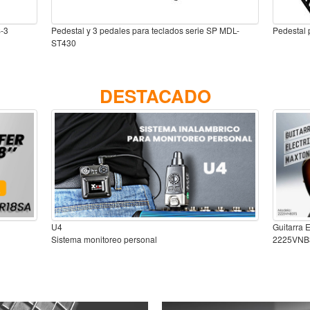
S-3
Pedestal y 3 pedales para teclados serie SP MDL-
Pedestal
ST430
DESTACADO
U4
Guitarra 
Sistema monitoreo personal
2225VNB