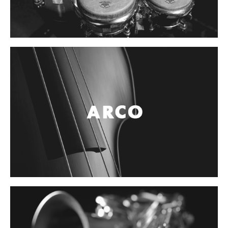
Controladores
Tornamesa
Mezcladora
Interfaz
Agujas
Audifonos
Accesorios
Luces y Escenario
Luces Led
Laser
Strobos
Maquinas de humo y escenario
Controladores