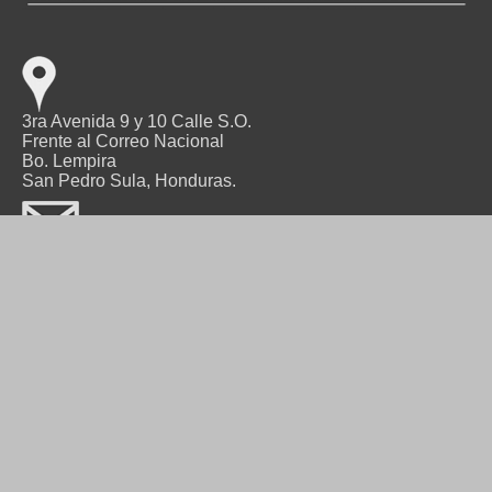
3ra Avenida 9 y 10 Calle S.O.
Frente al Correo Nacional
Bo. Lempira
San Pedro Sula, Honduras.
TEL.: 2552-9045
FAX: 2557-6022
info@cdlmusica.com
Acerca de Nosotros