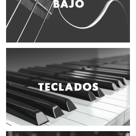
Vientos
Accesorios
Micrófonos
Mano alámbrico
Instrumento alámbrico
Inalámbrico de mano
Inalámbrico diadema y solapa
Inalámbrico para instrumento
Estudio
Corro y escenario
Instalaciones
Cámara, computadora y celular
Pedestales y soportes
Accesorios