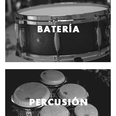
Cables
Audio Profesional
Columnas pasivas
Columnas activas
Amplificadores
Consolas mezcladoras
Procesadores y efectos
Monitores de estudio
Interfaz para grabación
Audífonos y monitoreo personal
Estantes y soportes
Instalaciones y publicidad
Accesorios
DJ