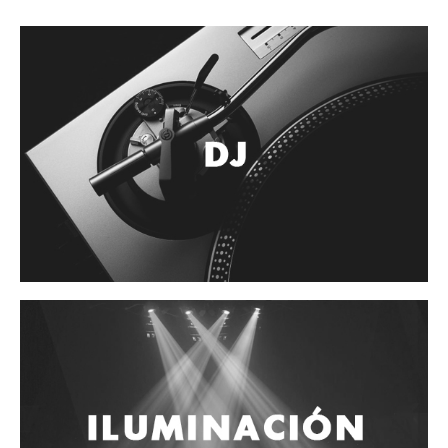
Accesorios
Cuerdas
Cuerdas
Guitarra Metal
Guitarra Nylon
Guitarra Electrica
Bajo
Violin
Otros instrumentos de arco
Otros instrumentos de Cuerdas