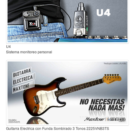
Mantenimiento y cuidado
Fajas y soportes
Fundas y estuches
Boquillas y abrazaderas
B2
Accesorios
Sistema inalambrico para guitarra o bajo
Percusión
Panderos
Percusión Latina
Tambores
Redoblantes
Bombos
Kalimba
Guitarra Electrica con Funda Sombirado 3 Tonos 2225VNB3TS
Xilófonos y liras
VNB3TS