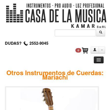
DUDAS?
2552-9045
0
Guitarra
Otros Instrumentos de Cuerdas:
Mariachi
Clasica
Acustica
Electrica
Amplificadores
Pedales de efectos