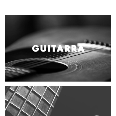
Campanas, lluvias y platillos
Herrajes y soportes
Cueros
Accesorios
Marcha
Redoblantes
Tambores
Bombos
Multi-tenores
Platillos
Baquetas, mazos y bolillos
Pergaminos
Liras
Guiros