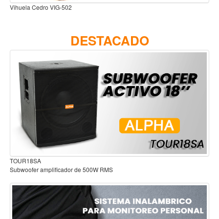
Accesorios
Cuerdas
DESTACADO
Viento
Acordeón y concertinas
Armonica
Clarinete
Cornetas y cornos
Flauta y pitos
Melodica
Saxofon
Audífonos para estudio
Trompeta
Tuba
Otros instrumentos de viento
Cañuelas