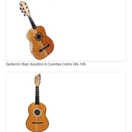
Teclado
Teclado Digital
Piano Digital
Sintetizadores
Controladores
Fundas
Amplificadores
Bajo sexto original cedro VICTORIA
Accesorios
Arco
Violin
Viola
Cello
Contrabajo
Fundas y estuches