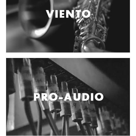
Accesorios
Cables y Conectores
Instrumento
Micrófono
Sonido
Parlante
Video y USB
Espigas y conectores
Accesorios
Otros Instrumentos de Cuerdas
Ukulele
Mandolina
Banjo
Mariachi