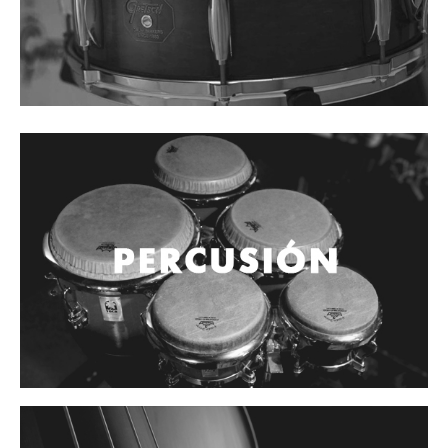
Cables
Audio Profesional
Columnas pasivas
Columnas activas
Amplificadores
Consolas mezcladoras
Procesadores y efectos
Monitores de estudio
Interfaz para grabación
Audífonos y monitoreo personal
Estantes y soportes
Instalaciones y publicidad
Accesorios
DJ