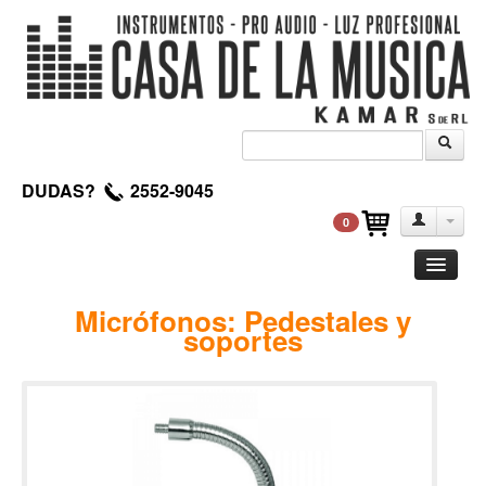
DUDAS?
2552-9045
0
Guitarra
Micrófonos: Pedestales y
soportes
Clasica
Acustica
Electrica
Amplificadores
Pedales de efectos