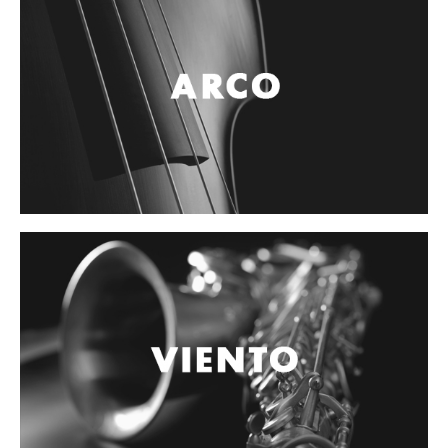
Controladores
Tornamesa
Mezcladora
Interfaz
Agujas
Audifonos
Accesorios
Luces y Escenario
Luces Led
Laser
Strobos
Maquinas de humo y escenario
Controladores