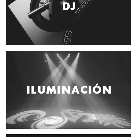
Accesorios
Cuerdas
Cuerdas
Guitarra Metal
Guitarra Nylon
Guitarra Electrica
Bajo
Violin
Otros instrumentos de arco
Otros instrumentos de Cuerdas