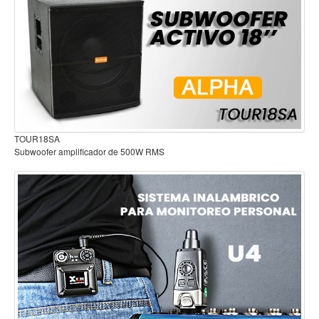
Accesorios
Cuerdas
Pedestal para microfono recto con base redonda Microlite QLK-A399
Viento
DESTACADO
Acordeón y concertinas
Armonica
Clarinete
Cornetas y cornos
Flauta y pitos
Melodica
Saxofon
Trompeta
Audífonos para estudio
Tuba
Otros instrumentos de viento
Cañuelas