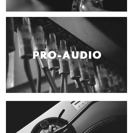
Accesorios
Cables y Conectores
Instrumento
Micrófono
Sonido
Parlante
Video y USB
Espigas y conectores
Accesorios
Otros Instrumentos de Cuerdas
Ukulele
Mandolina
Banjo
Mariachi