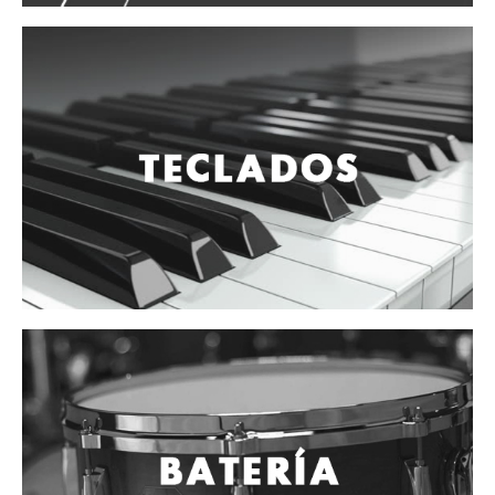
Vientos
Accesorios
Micrófonos
Mano alámbrico
Instrumento alámbrico
Inalámbrico de mano
Inalámbrico diadema y solapa
Inalámbrico para instrumento
Estudio
Corro y escenario
Instalaciones
Cámara, computadora y celular
Pedestales y soportes
Accesorios