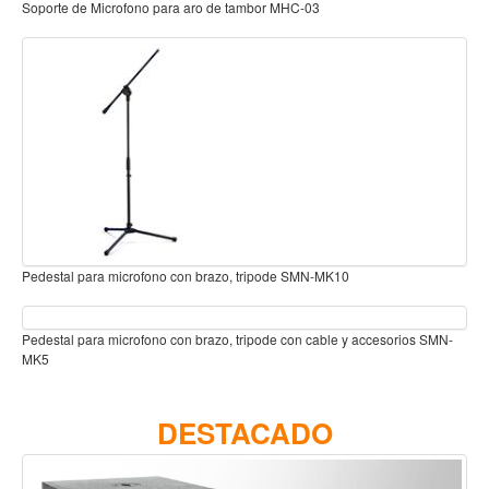
Pedestal para microfono de mesa SMN-MD5
Teclado
Teclado Digital
Piano Digital
Sintetizadores
Controladores
Fundas
Amplificadores
Accesorios
Pedestal para microfono con boom base tripode Microlite QLK-A302BK
Arco
Violin
Viola
Cello
Contrabajo
Fundas y estuches