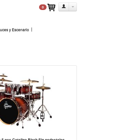
0
uces y Escenario
a 5 pcs Catalina Birch Sin pedestales