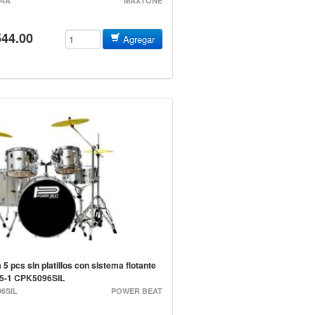
04A
MAXTONE
544.00
Agregar
 5 pcs sin platillos con sistema flotante
#5-1 CPK5096SIL
6SIL
POWER BEAT