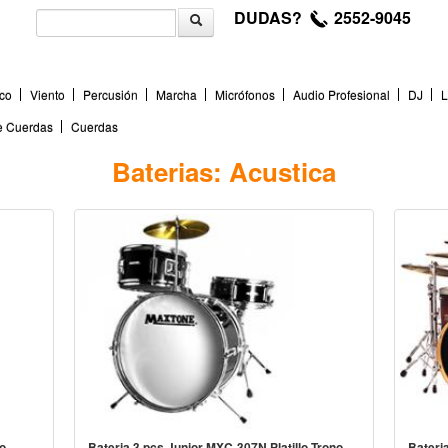
DUDAS?
2552-9045
co
Viento
Percusión
Marcha
Micrófonos
Audio Profesional
DJ
L
de Cuerdas
Cuerdas
Baterias: Acustica
o
Bateria 3 pcs Junior MXC-307N Platillo Trono
Bateri