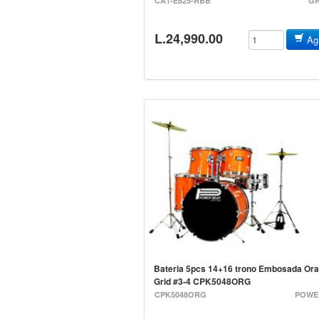
CA1-E825-RBB
G
L.24,990.00
Agr
Bateria 5pcs 14+16 trono Embosada Or
Grid #3-4 CPK5048ORG
CPK5048ORG
POWE