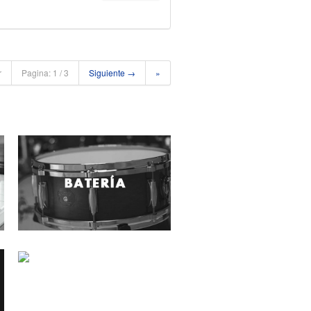
r
Pagina: 1 / 3
Siguiente →
»