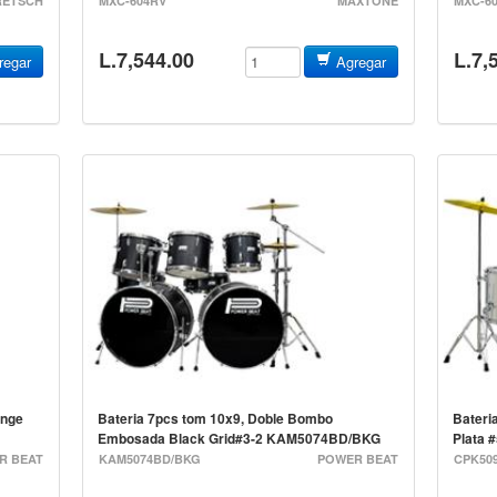
RETSCH
MXC-604RV
MAXTONE
MXC-6
L.7,544.00
L.7,
egar
Agregar
ange
Bateria 7pcs tom 10x9, Doble Bombo
Bateria
Embosada Black Grid#3-2 KAM5074BD/BKG
Plata 
R BEAT
KAM5074BD/BKG
POWER BEAT
CPK509