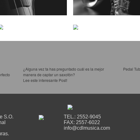
¿Alguna vez ta has preguntado cuál es la mejor
Pedal Tub
rfecto
manera de captar un saxofón?
Lee este interesante Post!
le S.O.
TEL.: 2552-9045
nal
FAX: 2557-6022
info@cdlmusica.com
ras.