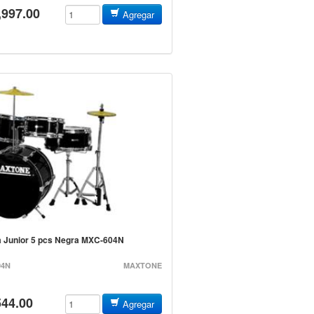
,997.00
Agregar
ia Junior 5 pcs Negra MXC-604N
04N
MAXTONE
544.00
Agregar