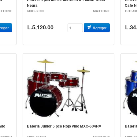
Negra
Cafe 
XTONE
MXC-307N
MAXTONE
BRT-S
L.5,120.00
L.34
egar
Agregar
ado
Bateria Junior 5 pcs Rojo vino MXC-604RV
Bater