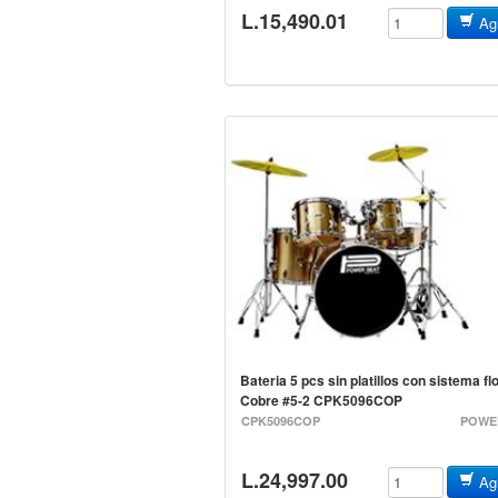
L.15,490.01
Agr
Bateria 5 pcs sin platillos con sistema fl
Cobre #5-2 CPK5096COP
CPK5096COP
POWE
L.24,997.00
Agr