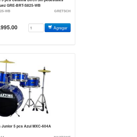
Nuez GRE-BRT-S825-WB
825-WB
GRETSCH
,995.00
Agregar
ia Junior 5 pcs Azul MXC-604A