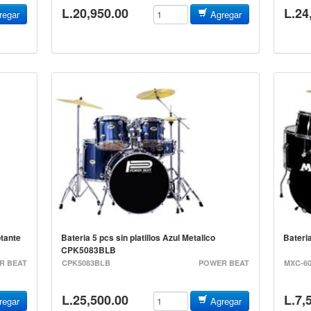
L.20,950.00
L.24
egar
Agregar
otante
Bateria 5 pcs sin platillos Azul Metalico
Bater
CPK5083BLB
R BEAT
CPK5083BLB
POWER BEAT
MXC-6
L.25,500.00
L.7,
egar
Agregar