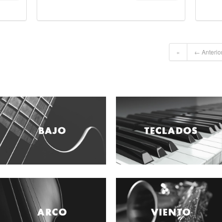
«
← Anterio