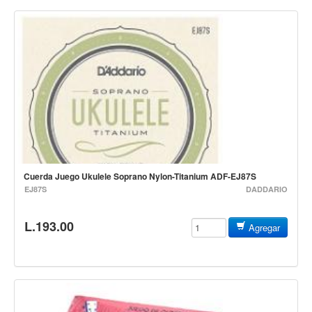
Campanas, lluvias y platillos
Herrajes y soportes
Cueros
Accesorios
Marcha
Redoblantes
Tambores
Multi-tenores
Cuerda Juego Ukulele Soprano Nylon-Titanium ADF-EJ87S
Bombos
EJ87S
DADDARIO
Platillos
L.193.00
Agregar
Baquetas, mazos y bolillos
Pergaminos
Liras
Guiros