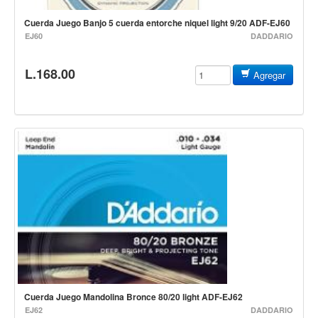
Accesorios
Cuerda Juego Banjo 5 cuerda entorche niquel light 9/20 ADF-EJ60
Cables y Conectores
EJ60
DADDARIO
Instrumento
L.168.00
Agregar
Micrófono
Sonido
Parlante
Video y USB
Espigas y conectores
Accesorios
Otros Instrumentos de Cuerdas
Ukulele
Mandolina
Banjo
Cuerda Juego Mandolina Bronce 80/20 light ADF-EJ62
Mariachi
EJ62
DADDARIO