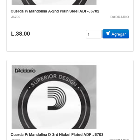
Teclado
Cuerda P/ Mandolina A-2nd Plain Steel ADF-J6702
Teclado Digital
J6702
DADDARIO
Piano Digital
L.38.00
Sintetizadores
Agregar
Controladores
Fundas
Amplificadores
Accesorios
Arco
Violin
Viola
Cello
Contrabajo
Cuerda P/ Mandolina D-3rd Nickel Plated ADF-J6703
Fundas y estuches