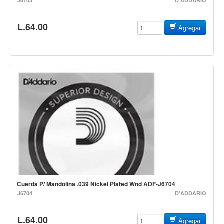
J6703
D'ADDARIO
Accesorios
L.64.00
Cuerdas
Agregar
Viento
Acordeón y concertinas
Armonica
Clarinete
Cornetas y cornos
Flauta y pitos
Melodica
Saxofon
Trompeta
Cuerda P/ Mandolina .039 Nickel Plated Wnd ADF-J6704
Tuba
J6704
D'ADDARIO
Otros instrumentos de viento
L.64.00
Cañuelas
Agregar