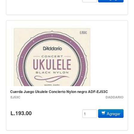
Mantenimiento y cuidado
Fajas y soportes
Fundas y estuches
Boquillas y abrazaderas
Accesorios
Percusión
Panderos
Percusión Latina
Tambores
Cuerda Juego Ukulele Concierto Nylon negro ADF-EJ53C
Redoblantes
EJ53C
DADDARIO
Bombos
L.193.00
Agregar
Kalimba
Xilófonos y liras