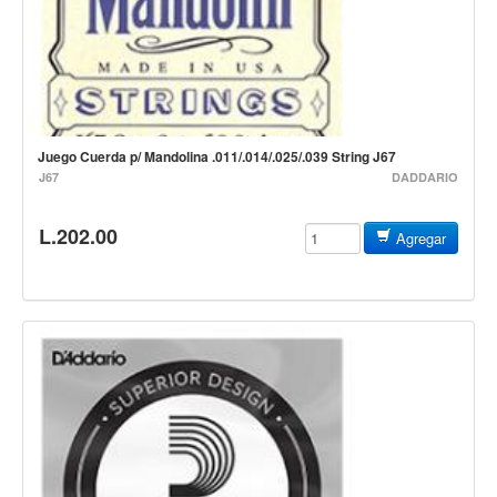
Estuches y fundas
Fajas y colgantes
Accesorios
Cuerdas
Juego Cuerda p/ Mandolina .011/.014/.025/.039 String J67
Bajos
J67
DADDARIO
Electrico
L.202.00
Agregar
Acustico
Amplificadores
Pedales de efectos
Estuches y fundas
Fajas
Accesorios
Cuerdas