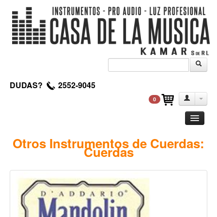
DUDAS?
2552-9045
0
Guitarra
Otros Instrumentos de Cuerdas:
Cuerdas
Clasica
Acustica
Electrica
Amplificadores
Pedales de efectos