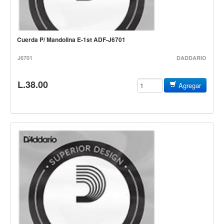
Baterias
Acustica
Electrica
Cuerda P/ Mandolina E-1st ADF-J6701
Pergaminos
J6701
DADDARIO
Baquetas y mazos
Platillos
L.38.00
Agregar
Redoblantes
Pedestal para platillo
Pedestal para Hi-Hat
Pedestal para redoblante
Herrajes
Pedal
Trono
Accesorios