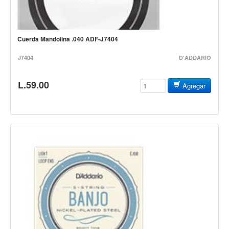
Controladores
Tornamesa
Cuerda Mandolina .040 ADF-J7404
Mezcladora
J7404
D'ADDARIO
Interfaz
Agujas
L.59.00
Agregar
Audifonos
Accesorios
Luces y Escenario
Luces Led
Laser
Strobos
Maquinas de humo y escenario
Controladores