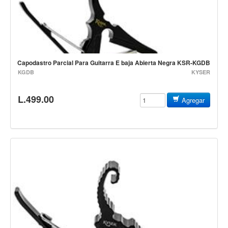
Estuches y fundas
Fajas y colgantes
Accesorios
Cuerdas
Capodastro Parcial Para Guitarra E baja Abierta Negra KSR-KGDB
KGDB
KYSER
Bajos
L.499.00
Electrico
Agregar
Acustico
Amplificadores
Pedales de efectos
Estuches y fundas
Fajas
Accesorios
Cuerdas