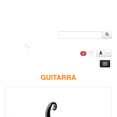
DUDAS?
2552-9045
0
Guitarra
GUITARRA
Clasica
Acustica
Electrica
Amplificadores
Pedales de efectos