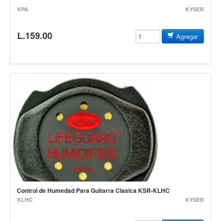
Accesorios
KPA
KYSER
Cuerdas
L.159.00
Agregar
Viento
Acordeón y concertinas
Armonica
Clarinete
Cornetas y cornos
Flauta y pitos
Melodica
Saxofon
Trompeta
Tuba
Control de Humedad Para Guitarra Clasica KSR-KLHC
KLHC
KYSER
Otros instrumentos de viento
Cañuelas