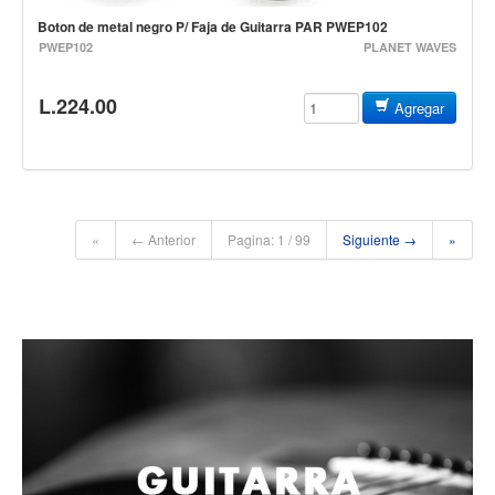
Accesorios
Boton de metal negro P/ Faja de Guitarra PAR PWEP102
PWEP102
PLANET WAVES
Cuerdas
Cuerdas
L.224.00
Agregar
Guitarra Metal
Guitarra Nylon
Guitarra Electrica
Bajo
«
← Anterior
Pagina: 1 / 99
Siguiente →
»
Violin
Otros instrumentos de arco
Otros instrumentos de Cuerdas