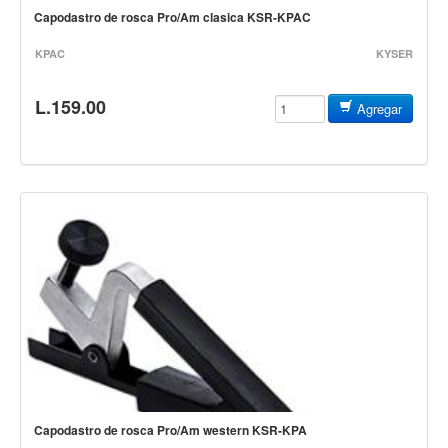
Teclado
Capodastro de rosca Pro/Am clasica KSR-KPAC
Teclado Digital
KPAC
KYSER
Piano Digital
L.159.00
Sintetizadores
Agregar
Controladores
Fundas
Amplificadores
Accesorios
Arco
Violin
Viola
Cello
Contrabajo
Capodastro de rosca Pro/Am western KSR-KPA
Fundas y estuches