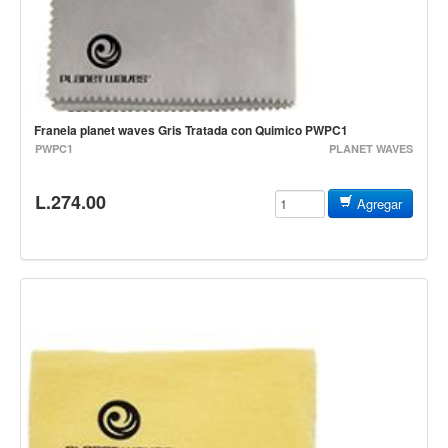
Controladores
Tornamesa
Mezcladora
Interfaz
Franela planet waves Gris Tratada con Quimico PWPC1
PWPC1
PLANET WAVES
Agujas
Audifonos
L.274.00
Agregar
Accesorios
Luces y Escenario
Luces Led
Laser
Strobos
Maquinas de humo y escenario
Controladores