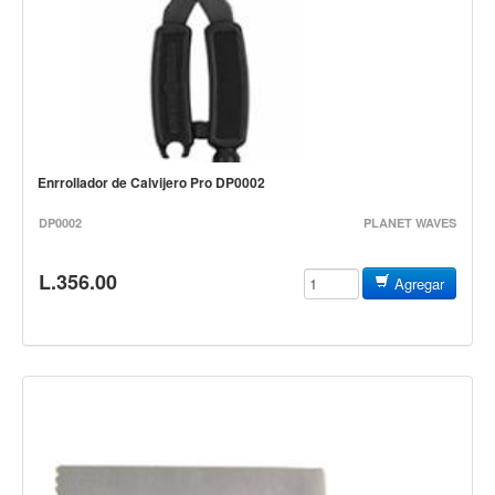
Cables
Audio Profesional
Columnas pasivas
Columnas activas
Amplificadores
Enrrollador de Calvijero Pro DP0002
Consolas mezcladoras
DP0002
PLANET WAVES
Procesadores y efectos
Monitores de estudio
L.356.00
Agregar
Interfaz para grabación
Audífonos y monitoreo personal
Estantes y soportes
Instalaciones y publicidad
Accesorios
DJ