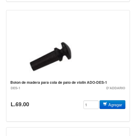
Campanas, lluvias y platillos
Herrajes y soportes
Cueros
Accesorios
Marcha
Redoblantes
Tambores
Multi-tenores
Bombos
Boton de madera para cola de pato de violin ADO-DES-1
DES-1
D'ADDARIO
Platillos
Baquetas, mazos y bolillos
L.69.00
Agregar
Pergaminos
Liras
Guiros