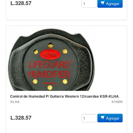
L.328.57
Agregar
Mantenimiento y cuidado
Fajas y soportes
Fundas y estuches
Boquillas y abrazaderas
Accesorios
Percusión
Panderos
Percusión Latina
Tambores
Redoblantes
Control de Humedad P/ Guitarra Western 12/cuerdas KSR-KLHA
KLHA
KYSER
Bombos
Kalimba
L.328.57
Agregar
Xilófonos y liras