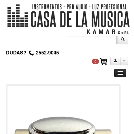
DUDAS?
2552-9045
0
Guitarra
Clasica
Acustica
Electrica
Amplificadores
Pedales de efectos