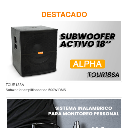
Accesorios
DESTACADO
Cuerdas
Viento
Acordeón y concertinas
Armonica
Clarinete
Cornetas y cornos
Flauta y pitos
Melodica
Audífonos para estudio
Saxofon
Trompeta
Tuba
Otros instrumentos de viento
Cañuelas