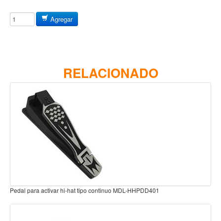
Baterias
Acustica
Agregar
Electrica
Pergaminos
Baquetas y mazos
RELACIONADO
Platillos
Redoblantes
Pedestal para platillo
Pedestal para Hi-Hat
Pedestal para redoblante
Herrajes
Pedal
Ajustador de Redoblante Deluxe X-128
Trono
Accesorios