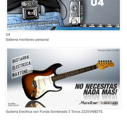
Mantenimiento y cuidado
Fajas y soportes
Fundas y estuches
B2
Sistema inalambrico para guitarra o bajo
Boquillas y abrazaderas
Accesorios
Percusión
Panderos
Percusión Latina
Tambores
Redoblantes
Bombos
Guitarra Electrica con Funda Sombirado 3 Tonos 2225VNB3TS
Kalimba
B3TS
Xilófonos y liras