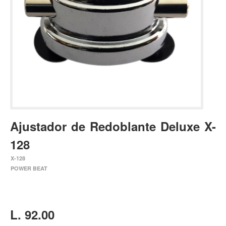
Estuches y fundas
Fajas y colgantes
Accesorios
Cuerdas
Bajos
Electrico
Acustico
Ajustador de Redoblante Deluxe X-
Amplificadores
128
Pedales de efectos
X-128
Estuches y fundas
POWER BEAT
Fajas
Accesorios
Cuerdas
L. 92.00