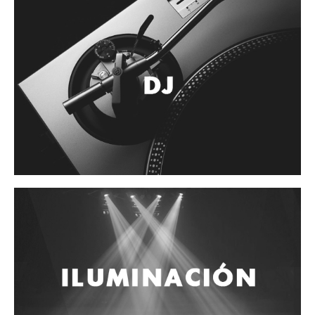
Accesorios
Cuerdas
Cuerdas
Guitarra Metal
Guitarra Nylon
Guitarra Electrica
Bajo
Violin
Otros instrumentos de arco
Otros instrumentos de Cuerdas