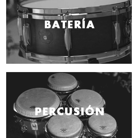
Cables
Audio Profesional
Columnas pasivas
Columnas activas
Amplificadores
Consolas mezcladoras
Procesadores y efectos
Monitores de estudio
Interfaz para grabación
Audífonos y monitoreo personal
Estantes y soportes
Instalaciones y publicidad
Accesorios
DJ