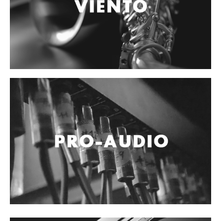
Accesorios
Cables y Conectores
Instrumento
Micrófono
Sonido
Parlante
Video y USB
Espigas y conectores
Accesorios
Otros Instrumentos de Cuerdas
Ukulele
Mandolina
Banjo
Mariachi