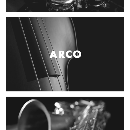
Controladores
Tornamesa
Mezcladora
Interfaz
Agujas
Audifonos
Accesorios
Luces y Escenario
Luces Led
Laser
Strobos
Maquinas de humo y escenario
Controladores