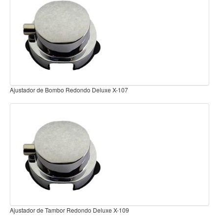
Teclado
Teclado Digital
Piano Digital
Sintetizadores
Controladores
Fundas
Armazon de bateria curvo frontal Road Series GLT-GRS300C
Amplificadores
Accesorios
Arco
Violin
Viola
Cello
Contrabajo
Armazon de bateria curvo extension lateral Road Series GLT-GRS1
Fundas y estuches