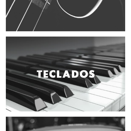
Vientos
Accesorios
Micrófonos
Mano alámbrico
Instrumento alámbrico
Inalámbrico de mano
Inalámbrico diadema y solapa
Inalámbrico para instrumento
Estudio
Corro y escenario
Instalaciones
Cámara, computadora y celular
Pedestales y soportes
Accesorios