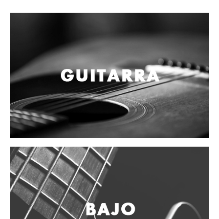
Campanas, lluvias y platillos
Herrajes y soportes
Cueros
Accesorios
Marcha
Redoblantes
Tambores
Bombos
Multi-tenores
Platillos
Baquetas, mazos y bolillos
Pergaminos
Liras
Guiros