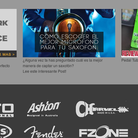
¿Alguna vez ta has preguntado cuál es la mejor
Pedal Tub
rfecto
manera de captar un saxofón?
Lee este interesante Post!