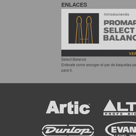
ENLACES
Select Balance
Enterate como escoger el par de baquetas pe
para ti.