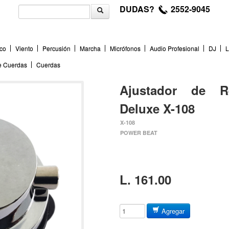
DUDAS?
2552-9045
co
Viento
Percusión
Marcha
Micrófonos
Audio Profesional
DJ
L
de Cuerdas
Cuerdas
Ajustador de R
Deluxe X-108
X-108
POWER BEAT
L. 161.00
Agregar