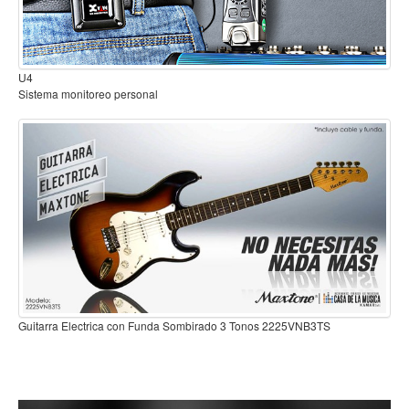
Mantenimiento y cuidado
Fajas y soportes
B2
Sistema inalambrico para guitarra o bajo
Fundas y estuches
Boquillas y abrazaderas
Accesorios
Percusión
Panderos
Percusión Latina
Tambores
Redoblantes
Guitarra Electrica con Funda Sombirado 3 Tonos 2225VNB3TS
Bombos
B3TS
Kalimba
Xilófonos y liras