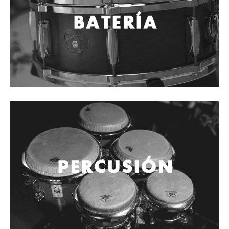
Cables
Audio Profesional
Columnas pasivas
Columnas activas
Amplificadores
Consolas mezcladoras
Procesadores y efectos
Monitores de estudio
Interfaz para grabación
Audífonos y monitoreo personal
Estantes y soportes
Instalaciones y publicidad
Accesorios
DJ