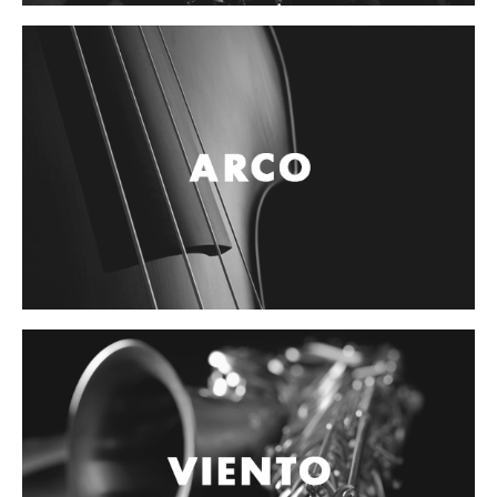
Controladores
Tornamesa
Mezcladora
Interfaz
Agujas
Audifonos
Accesorios
Luces y Escenario
Luces Led
Laser
Strobos
Maquinas de humo y escenario
Controladores