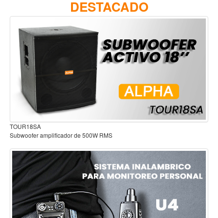
DESTACADO
Accesorios
Cuerdas
Viento
Acordeón y concertinas
Armonica
Clarinete
Cornetas y cornos
Flauta y pitos
Audífonos para estudio
Melodica
Saxofon
Trompeta
Tuba
Otros instrumentos de viento
Cañuelas