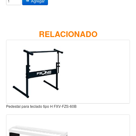
Agregar
Baterias
Acustica
Electrica
Pergaminos
RELACIONADO
Baquetas y mazos
Platillos
Redoblantes
Pedestal para platillo
Pedestal para Hi-Hat
Pedestal para redoblante
Herrajes
Pedestal para Teclado Negro Cierre Seguro Brasforma MBRT-03
Pedal
Trono
Accesorios