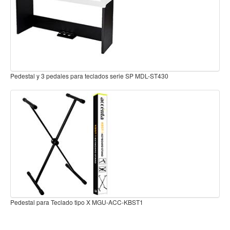
Teclado
Teclado Digital
Piano Digital
Sintetizadores
Controladores
Pedal sostenido Sustain para Teclado MDL-P50
Fundas
Amplificadores
Accesorios
Arco
Violin
Viola
Cello
Pedal sostenido Sustain Grande para Teclado MDL-P80A
Contrabajo
Fundas y estuches