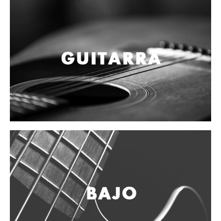
Campanas, lluvias y platillos
Herrajes y soportes
Cueros
Accesorios
Marcha
Redoblantes
Tambores
Multi-tenores
Bombos
Platillos
Baquetas, mazos y bolillos
Pergaminos
Liras
Guiros