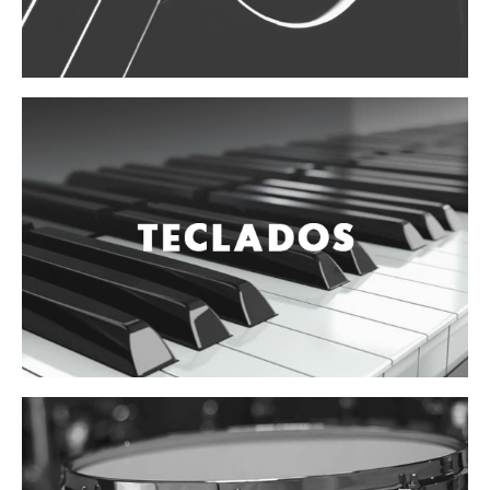
Vientos
Accesorios
Micrófonos
Mano alámbrico
Instrumento alámbrico
Inalámbrico de mano
Inalámbrico diadema y solapa
Inalámbrico para instrumento
Estudio
Corro y escenario
Instalaciones
Cámara, computadora y celular
Pedestales y soportes
Accesorios