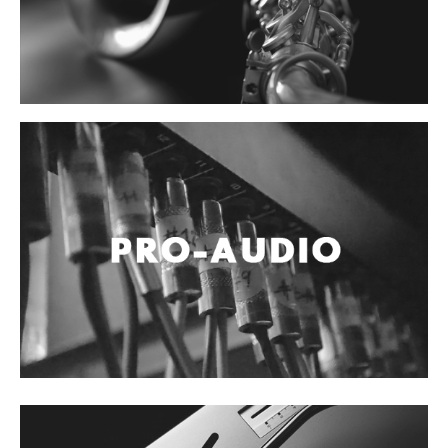
Accesorios
Cables y Conectores
Instrumento
Micrófono
Sonido
Parlante
Video y USB
Espigas y conectores
Accesorios
Otros Instrumentos de Cuerdas
Ukulele
Mandolina
Banjo
Mariachi