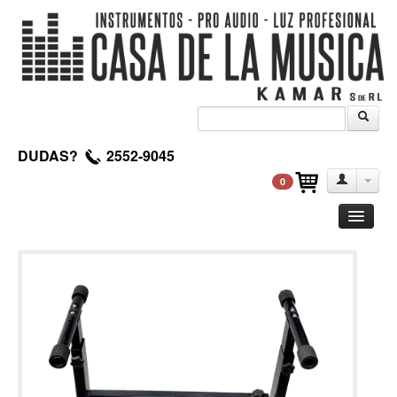
DUDAS?
2552-9045
0
Guitarra
Clasica
Acustica
Electrica
Amplificadores
Pedales de efectos