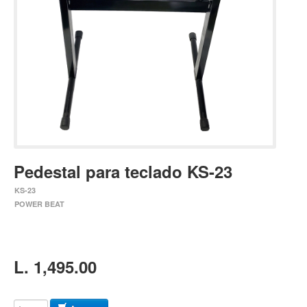
Estuches y fundas
Fajas y colgantes
Accesorios
Cuerdas
Bajos
Electrico
Acustico
Pedestal para teclado KS-23
Amplificadores
KS-23
Pedales de efectos
POWER BEAT
Estuches y fundas
Fajas
L. 1,495.00
Accesorios
Cuerdas