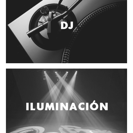
Accesorios
Cuerdas
Cuerdas
Guitarra Metal
Guitarra Nylon
Guitarra Electrica
Bajo
Violin
Otros instrumentos de arco
Otros instrumentos de Cuerdas