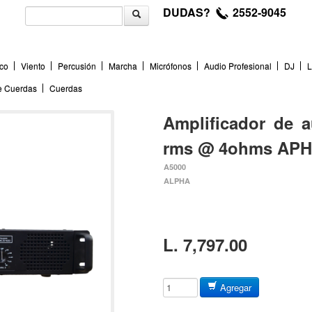
DUDAS?
2552-9045
co
Viento
Percusión
Marcha
Micrófonos
Audio Profesional
DJ
L
de Cuerdas
Cuerdas
Amplificador de 
rms @ 4ohms APH
A5000
ALPHA
L. 7,797.00
Agregar