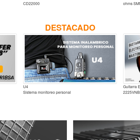
CD22000
ohms SM
DESTACADO
U4
Guitarra 
Sistema monitoreo personal
2225VNB