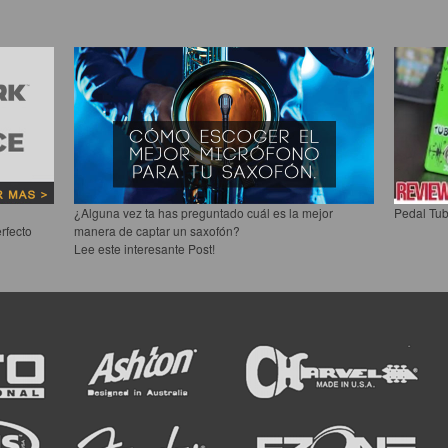
¿Alguna vez ta has preguntado cuál es la mejor
Pedal Tub
rfecto
manera de captar un saxofón?
Lee este interesante Post!