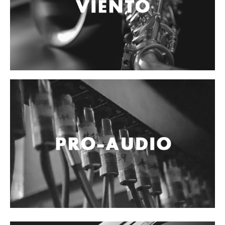
Accesorios
Cables y Conectores
Instrumento
Micrófono
Sonido
Parlante
Video y USB
Espigas y conectores
Accesorios
Otros Instrumentos de Cuerdas
Ukulele
Mandolina
Banjo
Mariachi