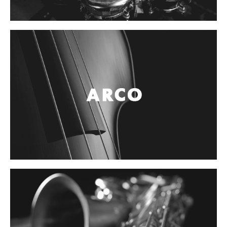
Controladores
Tornamesa
Mezcladora
Interfaz
Agujas
Audifonos
Accesorios
Luces y Escenario
Luces Led
Laser
Strobos
Maquinas de humo y escenario
Controladores