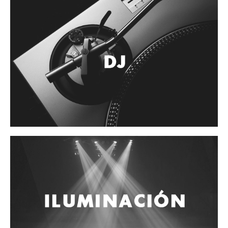
Accesorios
Cuerdas
Cuerdas
Guitarra Metal
Guitarra Nylon
Guitarra Electrica
Bajo
Violin
Otros instrumentos de arco
Otros instrumentos de Cuerdas