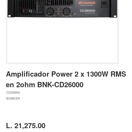
Estuches y fundas
Fajas y colgantes
Accesorios
Cuerdas
Bajos
Electrico
Acustico
Amplificador Power 2 x 1300W RMS
Amplificadores
en 2ohm BNK-CD26000
Pedales de efectos
CD26000
Estuches y fundas
BUNKER
Fajas
Accesorios
Cuerdas
L. 21,275.00