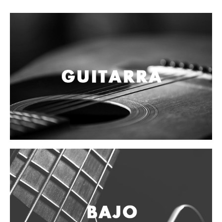
Campanas, lluvias y platillos
Herrajes y soportes
Cueros
Accesorios
Marcha
Redoblantes
Tambores
Bombos
Multi-tenores
Platillos
Baquetas, mazos y bolillos
Pergaminos
Liras
Guiros