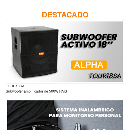
Accesorios
STM415P
DESTACADO
Cuerdas
Viento
Acordeón y concertinas
Armonica
Clarinete
Cornetas y cornos
Flauta y pitos
Melodica
Audífonos para estudio
Saxofon
Trompeta
Tuba
Otros instrumentos de viento
Cañuelas