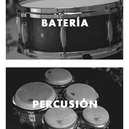
Cables
Audio Profesional
Columnas pasivas
Columnas activas
Amplificadores
Consolas mezcladoras
Procesadores y efectos
Monitores de estudio
Interfaz para grabación
Audífonos y monitoreo personal
Estantes y soportes
Instalaciones y publicidad
Accesorios
DJ