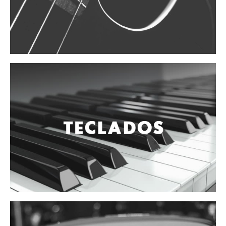
Vientos
Accesorios
Micrófonos
Mano alámbrico
Instrumento alámbrico
Inalámbrico de mano
Inalámbrico diadema y solapa
Inalámbrico para instrumento
Estudio
Corro y escenario
Instalaciones
Cámara, computadora y celular
Pedestales y soportes
Accesorios