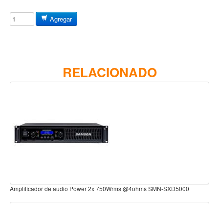
Baterias
Acustica
Agregar
Electrica
Pergaminos
Baquetas y mazos
RELACIONADO
Platillos
Redoblantes
Pedestal para platillo
Pedestal para Hi-Hat
Pedestal para redoblante
Herrajes
Pedal
D5000
Amplificador de audio power 2 x 300W RMS@ 4 ohms Servo SMN-
Trono
Accesorios