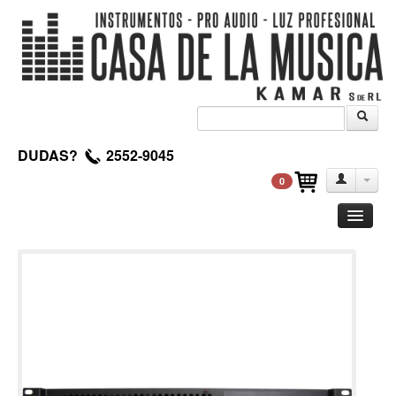
DUDAS?
2552-9045
0
Guitarra
Clasica
Acustica
Electrica
Amplificadores
Pedales de efectos