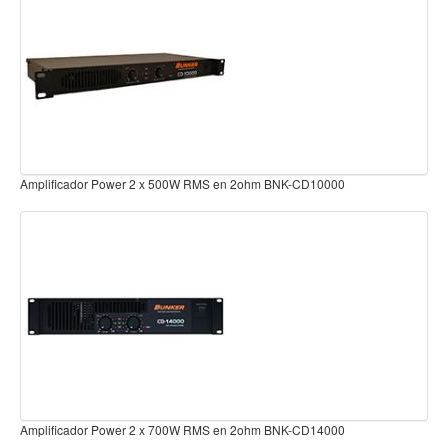
Teclado
Teclado Digital
Piano Digital
Sintetizadores
Controladores
Fundas
Cabezal con Mezcladora Amplificado 8 canales 2x150W USB/BT AP
MBOX8
Amplificadores
Accesorios
Arco
Violin
Viola
Cello
Contrabajo
Fundas y estuches
Cabezal c/Mezcladora Amplificado 4 canales 2x150W USB/BT APH-