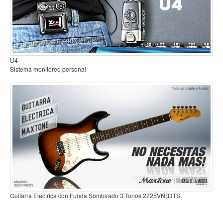
Mantenimiento y cuidado
Fajas y soportes
Fundas y estuches
B2
Sistema inalambrico para guitarra o bajo
Boquillas y abrazaderas
Accesorios
Percusión
Panderos
Percusión Latina
Tambores
Redoblantes
Bombos
Guitarra Electrica con Funda Sombirado 3 Tonos 2225VNB3TS
Kalimba
B3TS
Xilófonos y liras