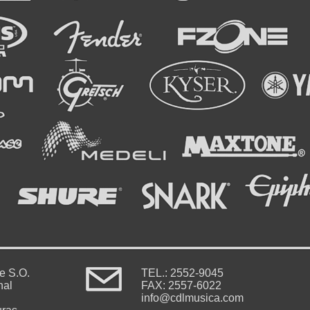
le S.O.
TEL.: 2552-9045
nal
FAX: 2557-6022
info@cdlmusica.com