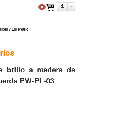
0
uces y Escenario
rios
e brillo a madera de
cuerda PW-PL-03