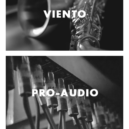
Accesorios
Cables y Conectores
Instrumento
Micrófono
Sonido
Parlante
Video y USB
Espigas y conectores
Accesorios
Otros Instrumentos de Cuerdas
Ukulele
Mandolina
Banjo
Mariachi