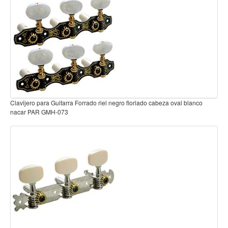
Teclado
Teclado Digital
Piano Digital
Sintetizadores
Controladores
Fundas
Clavijer
avijero para Guitarra Forrado riel negro floriado cabeza oval blanco
Amplificadores
acar PAR GMH-073
Accesorios
Arco
Violin
Viola
Cello
Contrabajo
Clavijer
Fundas y estuches
935C-3R