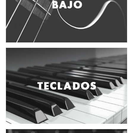
Vientos
Accesorios
Micrófonos
Mano alámbrico
Instrumento alámbrico
Inalámbrico de mano
Inalámbrico diadema y solapa
Inalámbrico para instrumento
Estudio
Corro y escenario
Instalaciones
Cámara, computadora y celular
Pedestales y soportes
Accesorios