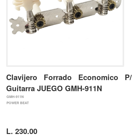
Estuches y fundas
Fajas y colgantes
Accesorios
Cuerdas
Bajos
Electrico
Acustico
Clavijero Forrado Economico P/
Amplificadores
Guitarra JUEGO GMH-911N
Pedales de efectos
GMH-911N
Estuches y fundas
POWER BEAT
Fajas
Accesorios
Cuerdas
L. 230.00