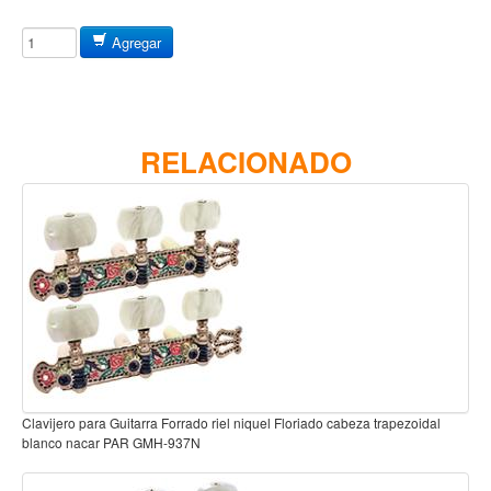
Baterias
Acustica
Agregar
Electrica
Pergaminos
Baquetas y mazos
RELACIONADO
Platillos
Redoblantes
Pedestal para platillo
Pedestal para Hi-Hat
Pedestal para redoblante
Herrajes
Pedal
avijero para Guitarra Forrado riel niquel Floriado cabeza trapezoidal
Clavijero
Trono
lanco nacar PAR GMH-937N
Accesorios