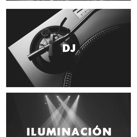
Accesorios
Cuerdas
Cuerdas
Guitarra Metal
Guitarra Nylon
Guitarra Electrica
Bajo
Violin
Otros instrumentos de arco
Otros instrumentos de Cuerdas