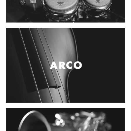
Controladores
Tornamesa
Mezcladora
Interfaz
Agujas
Audifonos
Accesorios
Luces y Escenario
Luces Led
Laser
Strobos
Maquinas de humo y escenario
Controladores