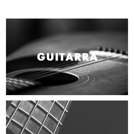
Campanas, lluvias y platillos
Herrajes y soportes
Cueros
Accesorios
Marcha
Redoblantes
Tambores
Bombos
Multi-tenores
Platillos
Baquetas, mazos y bolillos
Pergaminos
Liras
Guiros