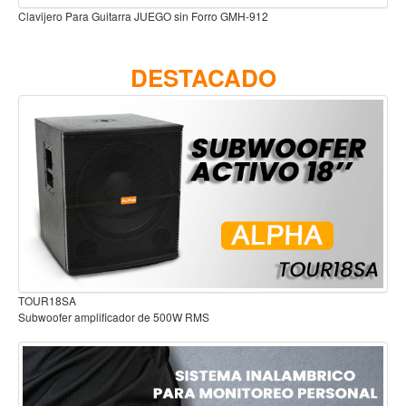
lavijero Para Guitarra JUEGO sin Forro GMH-912
Accesorios
Cuerdas
DESTACADO
Viento
Acordeón y concertinas
Armonica
Clarinete
Cornetas y cornos
Flauta y pitos
Melodica
Saxofon
TOUR18SA
Audífon
Trompeta
Subwoofer amplificador de 500W RMS
Tuba
Otros instrumentos de viento
Cañuelas