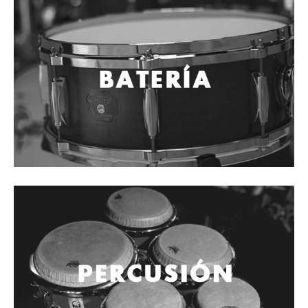
Cables
Audio Profesional
Columnas pasivas
Columnas activas
Amplificadores
Consolas mezcladoras
Procesadores y efectos
Monitores de estudio
Interfaz para grabación
Audífonos y monitoreo personal
Estantes y soportes
Instalaciones y publicidad
Accesorios
DJ