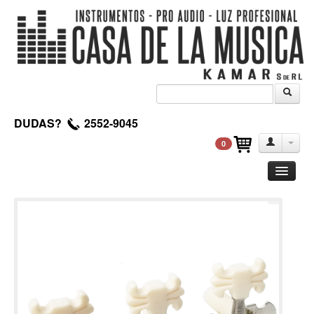
DUDAS?
2552-9045
0
Guitarra
Clasica
Acustica
Electrica
Amplificadores
Pedales de efectos