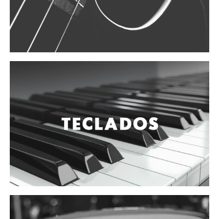
Vientos
Accesorios
Micrófonos
Mano alámbrico
Instrumento alámbrico
Inalámbrico de mano
Inalámbrico diadema y solapa
Inalámbrico para instrumento
Estudio
Corro y escenario
Instalaciones
Cámara, computadora y celular
Pedestales y soportes
Accesorios