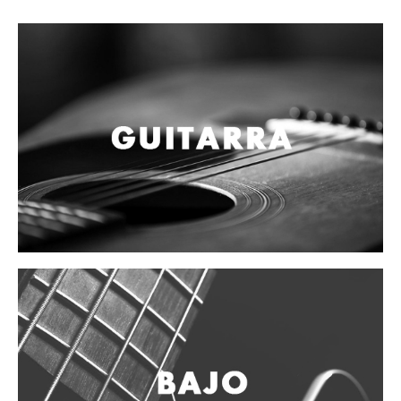
Campanas, lluvias y platillos
Herrajes y soportes
Cueros
Accesorios
Marcha
Redoblantes
Tambores
Multi-tenores
Bombos
Platillos
Baquetas, mazos y bolillos
Pergaminos
Liras
Guiros