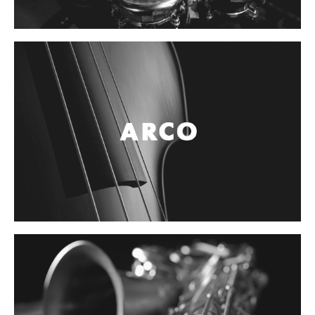
Controladores
Tornamesa
Mezcladora
Interfaz
Agujas
Audifonos
Accesorios
Luces y Escenario
Luces Led
Laser
Strobos
Maquinas de humo y escenario
Controladores