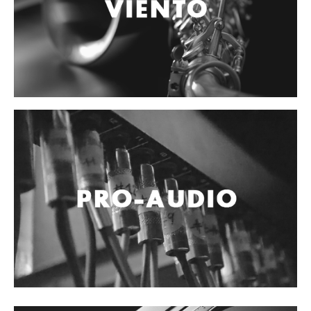
Accesorios
Cables y Conectores
Instrumento
Micrófono
Sonido
Parlante
Video y USB
Espigas y conectores
Accesorios
Otros Instrumentos de Cuerdas
Ukulele
Mandolina
Banjo
Mariachi