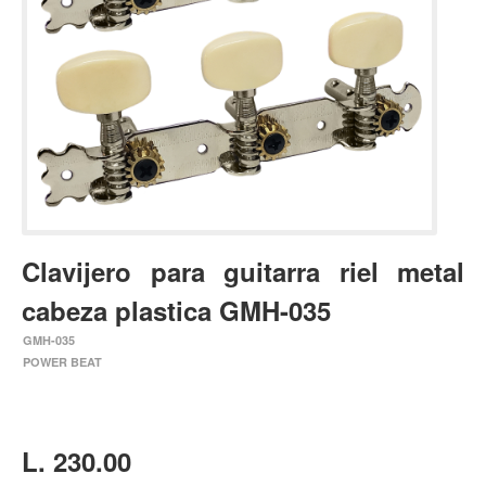
Estuches y fundas
Fajas y colgantes
Accesorios
Cuerdas
Bajos
Electrico
Acustico
Clavijero para guitarra riel metal
Amplificadores
cabeza plastica GMH-035
Pedales de efectos
GMH-035
Estuches y fundas
POWER BEAT
Fajas
Accesorios
Cuerdas
L. 230.00