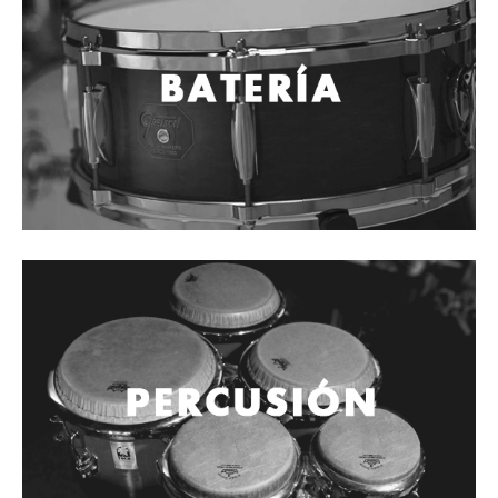
Cables
Audio Profesional
Columnas pasivas
Columnas activas
Amplificadores
Consolas mezcladoras
Procesadores y efectos
Monitores de estudio
Interfaz para grabación
Audífonos y monitoreo personal
Estantes y soportes
Instalaciones y publicidad
Accesorios
DJ