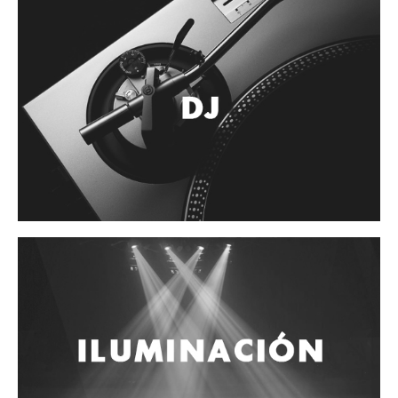
Accesorios
Cuerdas
Cuerdas
Guitarra Metal
Guitarra Nylon
Guitarra Electrica
Bajo
Violin
Otros instrumentos de arco
Otros instrumentos de Cuerdas