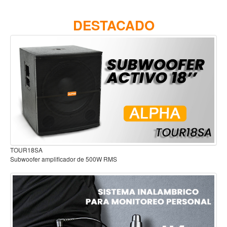
Accesorios
DESTACADO
Cuerdas
Viento
Acordeón y concertinas
Armonica
Clarinete
Cornetas y cornos
Flauta y pitos
Melodica
Audífonos para estudio
Saxofon
Trompeta
Tuba
Otros instrumentos de viento
Cañuelas