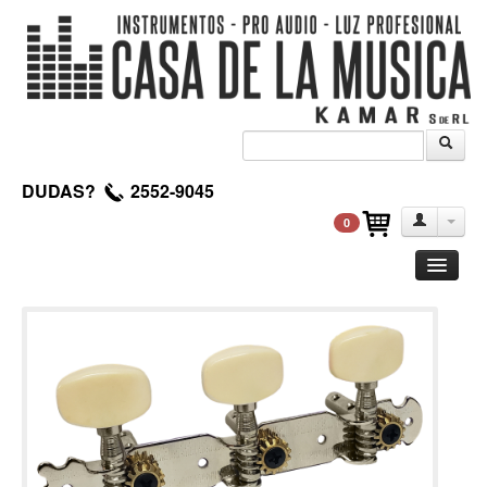
DUDAS?
2552-9045
0
Guitarra
Clasica
Acustica
Electrica
Amplificadores
Pedales de efectos