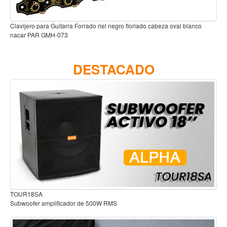
Accesorios
Cuerdas
Clavijero para Guitarra Forrado riel negro floriado cabeza oval blanco
nacar PAR GMH-073
Viento
Acordeón y concertinas
DESTACADO
Armonica
Clarinete
Cornetas y cornos
Flauta y pitos
Melodica
Saxofon
Trompeta
Tuba
TOUR18SA
Subwoofer amplificador de 500W RMS
Otros instrumentos de viento
Cañuelas