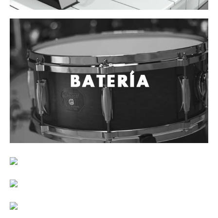
Cables
Audio Profesional
Columnas pasivas
Columnas activas
Amplificadores
Consolas mezcladoras
Procesadores y efectos
Monitores de estudio
Interfaz para grabación
Audífonos y monitoreo personal
Estantes y soportes
Instalaciones y publicidad
Accesorios
DJ