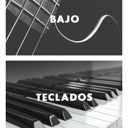
Vientos
Accesorios
Micrófonos
Mano alámbrico
Instrumento alámbrico
Inalámbrico de mano
Inalámbrico diadema y solapa
Inalámbrico para instrumento
Estudio
Corro y escenario
Instalaciones
Cámara, computadora y celular
Pedestales y soportes
Accesorios