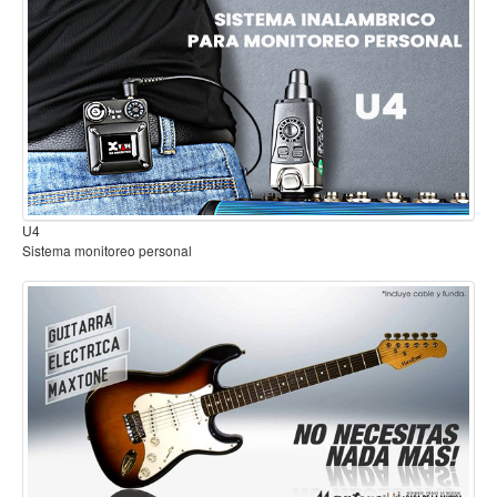
Mantenimiento y cuidado
Fajas y soportes
Fundas y estuches
Boquillas y abrazaderas
Accesorios
Percusión
U4
Sistema monitoreo personal
Panderos
Percusión Latina
Tambores
Redoblantes
Bombos
Kalimba
Xilófonos y liras