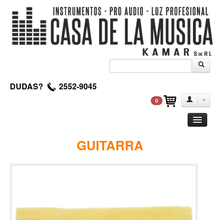
DUDAS?
2552-9045
0
Guitarra
GUITARRA
Clasica
Acustica
Electrica
Amplificadores
Pedales de efectos