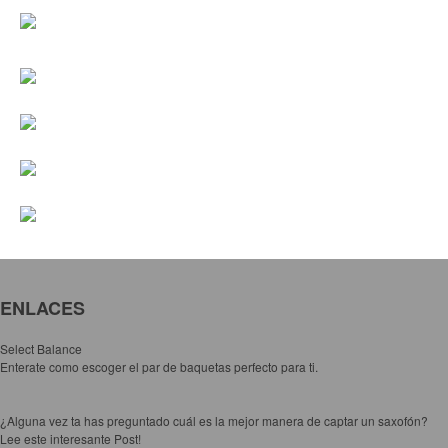
Controladores
Tornamesa
Mezcladora
Interfaz
Agujas
Audifonos
Accesorios
Luces y Escenario
Luces Led
ENLACES
Laser
Select Balance
Strobos
Enterate como escoger el par de baquetas perfecto para ti.
Maquinas de humo y escenario
Controladores
¿Alguna vez ta has preguntado cuál es la mejor manera de captar un saxofón?
Lee este interesante Post!