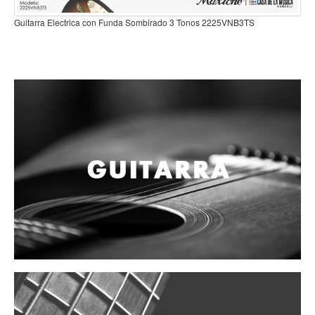
Campanas, lluvias y platillos
Guitarra Electrica con Funda Sombirado 3 Tonos 2225VNB3TS
Herrajes y soportes
Cueros
Accesorios
Marcha
Redoblantes
Tambores
Bombos
Multi-tenores
Platillos
Baquetas, mazos y bolillos
Pergaminos
Liras
Guiros