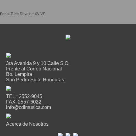
Accesorios
Cables y Conectores
Pedal Tube Drive de XVIVE
Instrumento
Micrófono
Sonido
Parlante
Video y USB
3ra Avenida 9 y 10 Calle S.O.
Frente al Correo Nacional
Espigas y conectores
Bo. Lempira
San Pedro Sula, Honduras.
Accesorios
Otros Instrumentos de Cuerdas
TEL.: 2552-9045
FAX: 2557-6022
Ukulele
info@cdlmusica.com
Mandolina
Banjo
Acerca de Nosotros
Mariachi