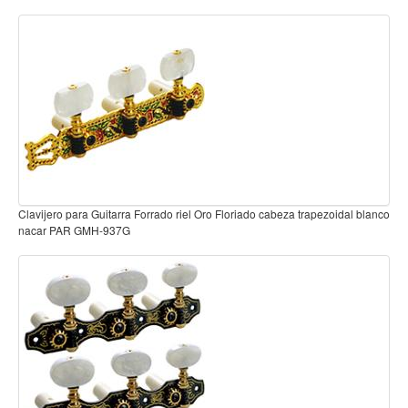
Teclado
Teclado Digital
Piano Digital
Sintetizadores
Controladores
Fundas
Amplificadores
Clavijero para Guitarra Forrado riel Oro Floriado cabeza trapezoidal blanco
Accesorios
nacar PAR GMH-937G
Arco
Violin
Viola
Cello
Contrabajo
Fundas y estuches