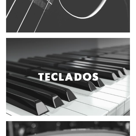
Vientos
Accesorios
Micrófonos
Mano alámbrico
Instrumento alámbrico
Inalámbrico de mano
Inalámbrico diadema y solapa
Inalámbrico para instrumento
Estudio
Corro y escenario
Instalaciones
Cámara, computadora y celular
Pedestales y soportes
Accesorios