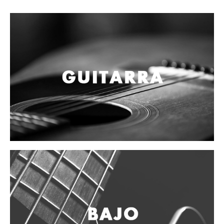
Campanas, lluvias y platillos
Herrajes y soportes
Cueros
Accesorios
Marcha
Redoblantes
Tambores
Bombos
Multi-tenores
Platillos
Baquetas, mazos y bolillos
Pergaminos
Liras
Guiros