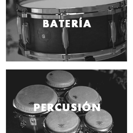
Cables
Audio Profesional
Columnas pasivas
Columnas activas
Amplificadores
Consolas mezcladoras
Procesadores y efectos
Monitores de estudio
Interfaz para grabación
Audífonos y monitoreo personal
Estantes y soportes
Instalaciones y publicidad
Accesorios
DJ