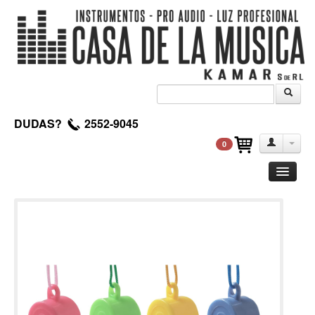
DUDAS?
2552-9045
0
Guitarra
Clasica
Acustica
Electrica
Amplificadores
Pedales de efectos