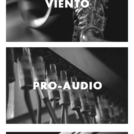
Accesorios
Cables y Conectores
Instrumento
Micrófono
Sonido
Parlante
Video y USB
Espigas y conectores
Accesorios
Otros Instrumentos de Cuerdas
Ukulele
Mandolina
Banjo
Mariachi