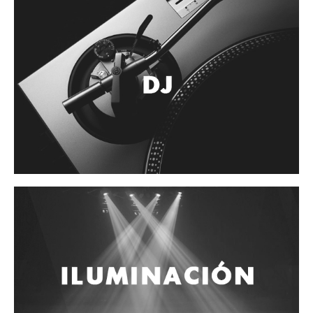
Accesorios
Cuerdas
Cuerdas
Guitarra Metal
Guitarra Nylon
Guitarra Electrica
Bajo
Violin
Otros instrumentos de arco
Otros instrumentos de Cuerdas