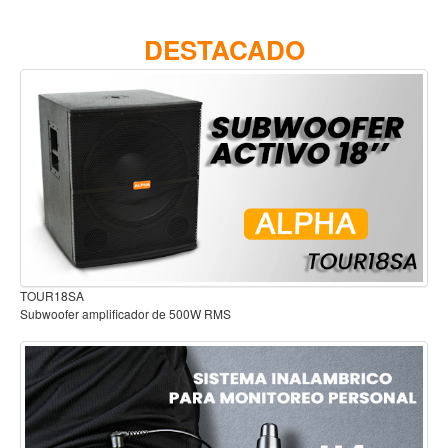
Accesorios
DESTACADO
Cuerdas
Viento
Acordeón y concertinas
Armonica
Clarinete
Cornetas y cornos
Flauta y pitos
Melodica
Audífonos para estudio
Saxofon
Trompeta
Tuba
Otros instrumentos de viento
Cañuelas