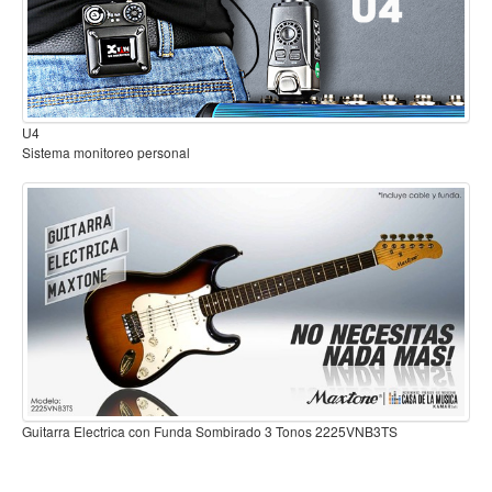
Mantenimiento y cuidado
Fajas y soportes
Fundas y estuches
B2
Sistema inalambrico para guitarra o bajo
Boquillas y abrazaderas
Accesorios
Percusión
Panderos
Percusión Latina
Tambores
Redoblantes
Bombos
Guitarra Electrica con Funda Sombirado 3 Tonos 2225VNB3TS
Kalimba
Xilófonos y liras