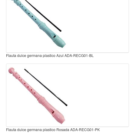
Teclado
Teclado Digital
Piano Digital
Sintetizadores
Controladores
Fundas
Flauta dulce germana plastico Verde ADA-RECG01-GN
Amplificadores
Accesorios
Arco
Violin
Viola
Cello
Contrabajo
Flauta dulce germana plastico Beige ADA-RECG02
Fundas y estuches