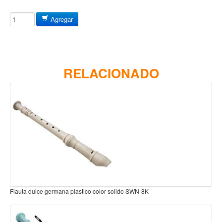
Baterias
Acustica
Agregar
Electrica
Pergaminos
Baquetas y mazos
RELACIONADO
Platillos
Redoblantes
Pedestal para platillo
Pedestal para Hi-Hat
Pedestal para redoblante
Herrajes
Pedal
Flauta dulce germana plastico Roja ADA-RECG01-RD
Trono
Accesorios