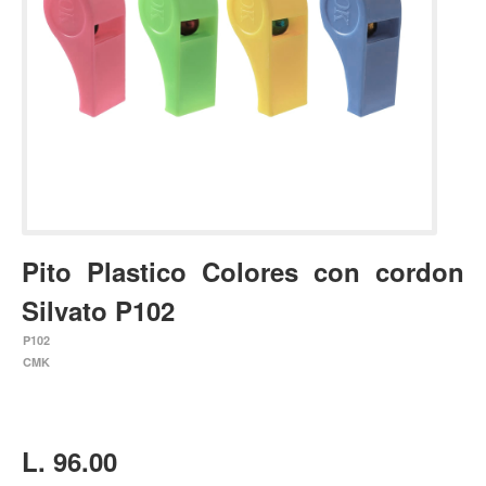
Estuches y fundas
Fajas y colgantes
Accesorios
Cuerdas
Bajos
Electrico
Acustico
Pito Plastico Colores con cordon
Amplificadores
Silvato P102
Pedales de efectos
P102
Estuches y fundas
CMK
Fajas
Accesorios
Cuerdas
L. 96.00