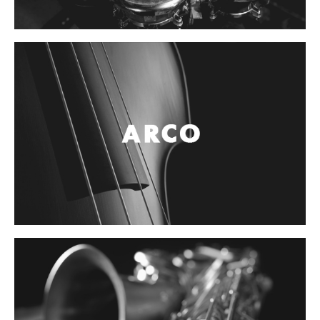
Controladores
Tornamesa
Mezcladora
Interfaz
Agujas
Audifonos
Accesorios
Luces y Escenario
Luces Led
Laser
Strobos
Maquinas de humo y escenario
Controladores