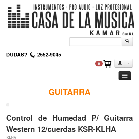
DUDAS?
2552-9045
0
Guitarra
GUITARRA
Clasica
Acustica
Control de Humedad P/ Guitarra
Electrica
Amplificadores
Western 12/cuerdas KSR-KLHA
Pedales de efectos
KLHA