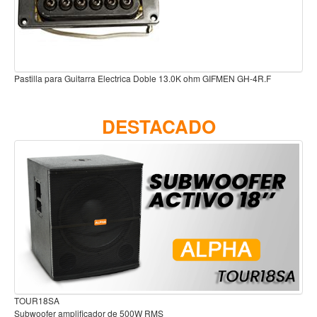
Teclado
Teclado Digital
Piano Digital
Sintetizadores
Pastilla para Guitarra Electrica Doble 13.0K ohm GIFMEN GH-4R.F
Controladores
DESTACADO
Fundas
Amplificadores
Accesorios
Arco
Violin
Viola
Cello
Contrabajo
TOUR18SA
Fundas y estuches
Subwoofer amplificador de 500W RMS