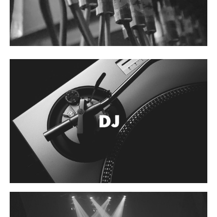
Accesorios
Cables y Conectores
Instrumento
Micrófono
Sonido
Parlante
Video y USB
Espigas y conectores
Accesorios
Otros Instrumentos de Cuerdas
Ukulele
Mandolina
Banjo
Mariachi