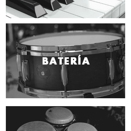
Vientos
Accesorios
Micrófonos
Mano alámbrico
Instrumento alámbrico
Inalámbrico de mano
Inalámbrico diadema y solapa
Inalámbrico para instrumento
Estudio
Corro y escenario
Instalaciones
Cámara, computadora y celular
Pedestales y soportes
Accesorios