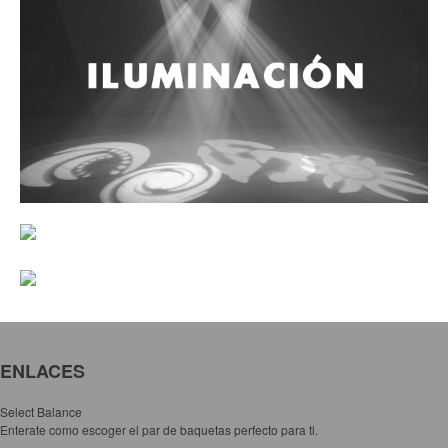
Accesorios
Cuerdas
Cuerdas
Guitarra Metal
Guitarra Nylon
Guitarra Electrica
Bajo
Violin
Otros instrumentos de arco
Otros instrumentos de Cuerdas
ENLACES
Select Balance
Enterate como escoger el par de baquetas perfecto para ti.