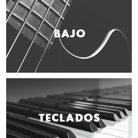
Campanas, lluvias y platillos
Herrajes y soportes
Cueros
Accesorios
Marcha
Redoblantes
Tambores
Multi-tenores
Bombos
Platillos
Baquetas, mazos y bolillos
Pergaminos
Liras
Guiros