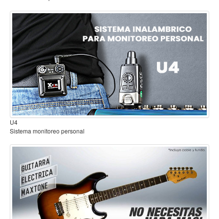
Accesorios
Cuerdas
Viento
Acordeón y concertinas
Armonica
Clarinete
Cornetas y cornos
Flauta y pitos
U4
Sistema monitoreo personal
Melodica
Saxofon
Trompeta
Tuba
Otros instrumentos de viento
Cañuelas