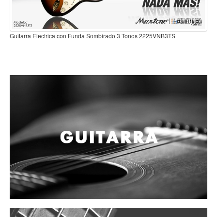
Mantenimiento y cuidado
Fajas y soportes
Guitarra Electrica con Funda Sombirado 3 Tonos 2225VNB3TS
Fundas y estuches
Boquillas y abrazaderas
Accesorios
Percusión
Panderos
Percusión Latina
Tambores
Redoblantes
Bombos
Kalimba
Xilófonos y liras