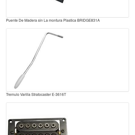
Baterias
Acustica
Puente De Madera sin La montura Plastica BRIDGE831A
Electrica
Pergaminos
Baquetas y mazos
Platillos
Redoblantes
Pedestal para platillo
Pedestal para Hi-Hat
Pedestal para redoblante
Tremulo Varilla Stratocaster E-3616T
Herrajes
Pedal
Trono
Accesorios