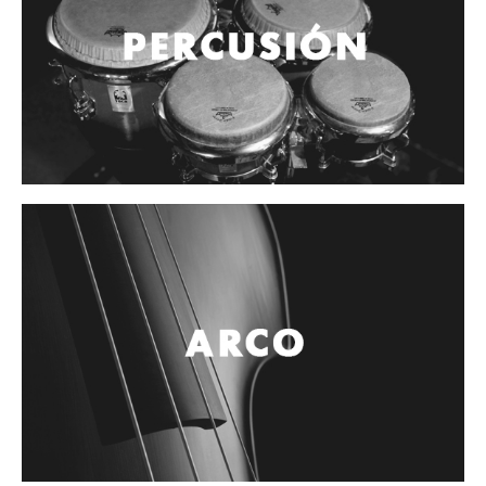
Cables
Audio Profesional
Columnas pasivas
Columnas activas
Amplificadores
Consolas mezcladoras
Procesadores y efectos
Monitores de estudio
Interfaz para grabación
Audífonos y monitoreo personal
Estantes y soportes
Instalaciones y publicidad
Accesorios
DJ