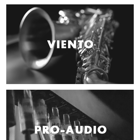
Controladores
Tornamesa
Mezcladora
Interfaz
Agujas
Audifonos
Accesorios
Luces y Escenario
Luces Led
Laser
Strobos
Maquinas de humo y escenario
Controladores