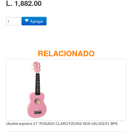
L. 1,882.00
Baterias
Acustica
Electrica
Agregar
Pergaminos
Baquetas y mazos
Platillos
RELACIONADO
Redoblantes
Pedestal para platillo
Pedestal para Hi-Hat
Pedestal para redoblante
Herrajes
Pedal
Trono
Ukulele soprano 21" ROSADO CLARO FZU002 ADA-UKL002/21-BPK
Accesorios