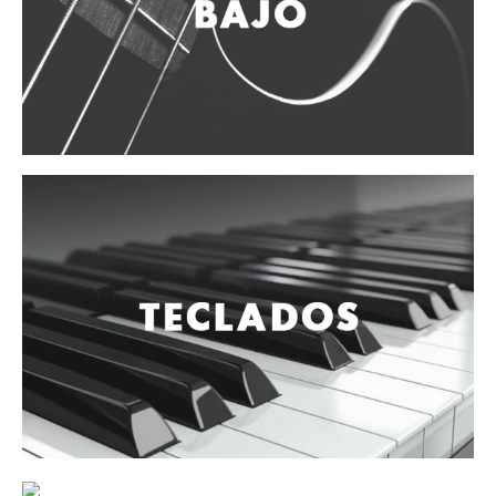
Vientos
Accesorios
Micrófonos
Mano alámbrico
Instrumento alámbrico
Inalámbrico de mano
Inalámbrico diadema y solapa
Inalámbrico para instrumento
Estudio
Corro y escenario
Instalaciones
Cámara, computadora y celular
Pedestales y soportes
Accesorios