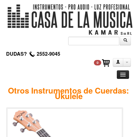
DUDAS?
2552-9045
0
Guitarra
Otros Instrumentos de Cuerdas:
Ukulele
Clasica
Acustica
Electrica
Amplificadores
Pedales de efectos