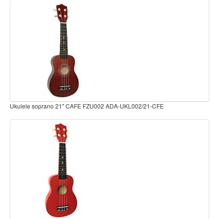
Teclado
Teclado Digital
Piano Digital
Sintetizadores
Controladores
Fundas
Amplificadores
Ukulele soprano 21" CAFE FZU002 ADA-UKL002/21-CFE
Accesorios
Arco
Violin
Viola
Cello
Contrabajo
Fundas y estuches