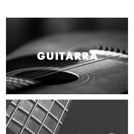
Campanas, lluvias y platillos
Herrajes y soportes
Cueros
Accesorios
Marcha
Redoblantes
Tambores
Bombos
Multi-tenores
Platillos
Baquetas, mazos y bolillos
Pergaminos
Liras
Guiros