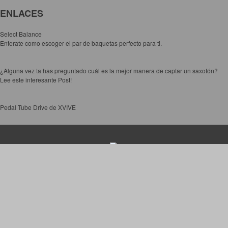
ENLACES
Controladores
Tornamesa
Select Balance
Enterate como escoger el par de baquetas perfecto para ti.
Mezcladora
Interfaz
¿Alguna vez ta has preguntado cuál es la mejor manera de captar un saxofón?
Agujas
Lee este interesante Post!
Audifonos
Pedal Tube Drive de XVIVE
Accesorios
Luces y Escenario
Luces Led
Laser
Strobos
3ra Avenida 9 y 10 Calle S.O.
Maquinas de humo y escenario
Frente al Correo Nacional
Bo. Lempira
Controladores
San Pedro Sula, Honduras.