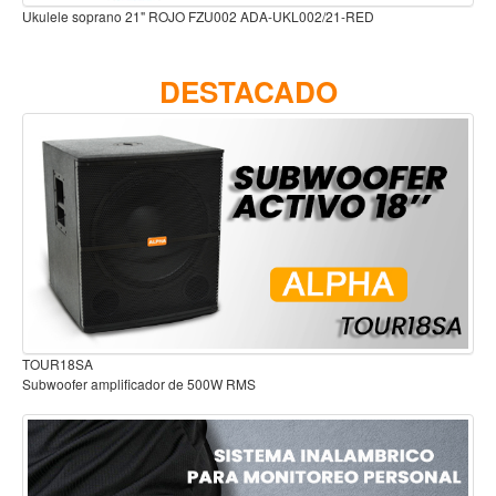
Ukulele soprano 21" ROJO FZU002 ADA-UKL002/21-RED
Accesorios
Cuerdas
DESTACADO
Viento
Acordeón y concertinas
Armonica
Clarinete
Cornetas y cornos
Flauta y pitos
Melodica
Saxofon
TOUR18SA
Trompeta
Subwoofer amplificador de 500W RMS
Tuba
Otros instrumentos de viento
Cañuelas