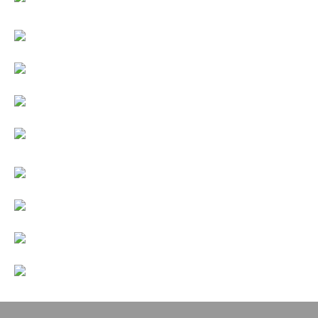
Cables
Audio Profesional
Columnas pasivas
Columnas activas
Amplificadores
Consolas mezcladoras
Procesadores y efectos
Monitores de estudio
Interfaz para grabación
Audífonos y monitoreo personal
Estantes y soportes
Instalaciones y publicidad
Accesorios
DJ