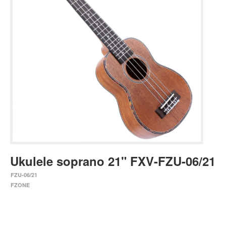
Estuches y fundas
Fajas y colgantes
Accesorios
Cuerdas
Bajos
Electrico
Acustico
Amplificadores
Pedales de efectos
Ukulele soprano 21" FXV-FZU-06/21
Estuches y fundas
FZU-06/21
Fajas
FZONE
Accesorios
Cuerdas