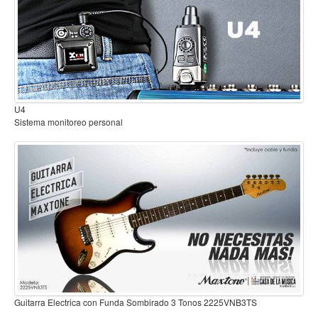
Mantenimiento y cuidado
Fajas y soportes
Fundas y estuches
Boquillas y abrazaderas
Accesorios
U4
Sistema monitoreo personal
Percusión
Panderos
Percusión Latina
Tambores
Redoblantes
Bombos
Kalimba
Xilófonos y liras
Guitarra Electrica con Funda Sombirado 3 Tonos 2225VNB3TS