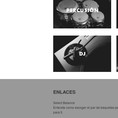
ENLACES
Select Balance
Enterate como escoger el par de baquetas pe
para ti.