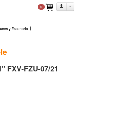
0
uces y Escenario
le
1" FXV-FZU-07/21