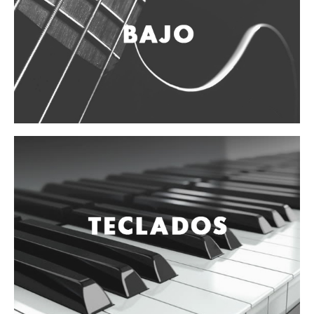
Vientos
Accesorios
Micrófonos
Mano alámbrico
Instrumento alámbrico
Inalámbrico de mano
Inalámbrico diadema y solapa
Inalámbrico para instrumento
Estudio
Corro y escenario
Instalaciones
Cámara, computadora y celular
Pedestales y soportes
Accesorios