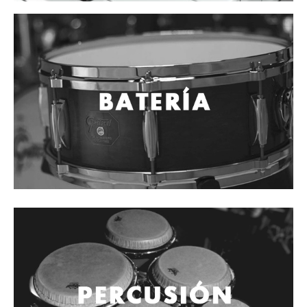
Cables
Audio Profesional
Columnas pasivas
Columnas activas
Amplificadores
Consolas mezcladoras
Procesadores y efectos
Monitores de estudio
Interfaz para grabación
Audífonos y monitoreo personal
Estantes y soportes
Instalaciones y publicidad
Accesorios
DJ