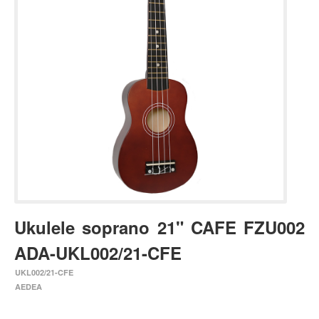
Estuches y fundas
Fajas y colgantes
Accesorios
Cuerdas
Bajos
Electrico
Acustico
Amplificadores
Pedales de efectos
Ukulele soprano 21" CAFE FZU002
Estuches y fundas
ADA-UKL002/21-CFE
Fajas
Accesorios
UKL002/21-CFE
AEDEA
Cuerdas