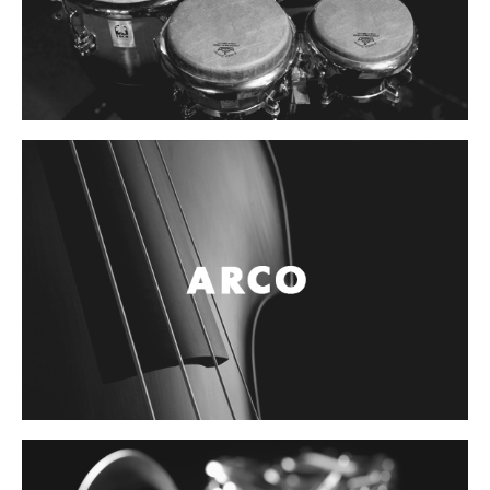
Controladores
Tornamesa
Mezcladora
Interfaz
Agujas
Audifonos
Accesorios
Luces y Escenario
Luces Led
Laser
Strobos
Maquinas de humo y escenario
Controladores