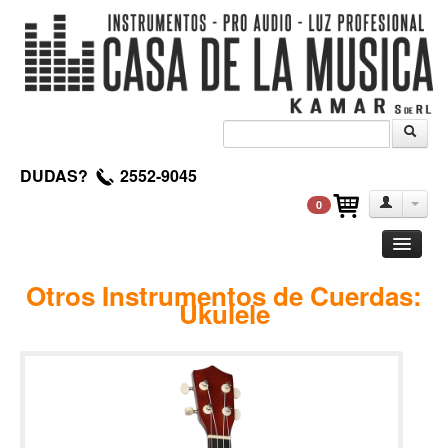
DUDAS?
2552-9045
0
Guitarra
Otros Instrumentos de Cuerdas:
Ukulele
Clasica
Acustica
Electrica
Amplificadores
Pedales de efectos