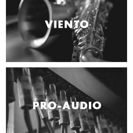
Accesorios
Cables y Conectores
Instrumento
Micrófono
Sonido
Parlante
Video y USB
Espigas y conectores
Accesorios
Otros Instrumentos de Cuerdas
Ukulele
Mandolina
Banjo
Mariachi