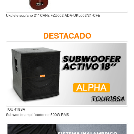
Accesorios
Cuerdas
Ukulele soprano 21" AZUL Claro FZU002 ADA-UKL002/21-BLU
Viento
DESTACADO
Acordeón y concertinas
Armonica
Clarinete
Cornetas y cornos
Flauta y pitos
Melodica
Saxofon
Trompeta
Audífonos para estudio
Tuba
Otros instrumentos de viento
Cañuelas