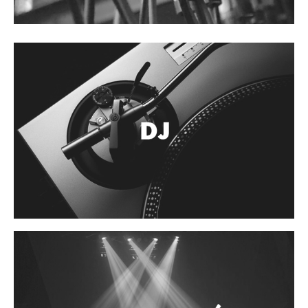
Accesorios
Cuerdas
Cuerdas
Guitarra Metal
Guitarra Nylon
Guitarra Electrica
Bajo
Violin
Otros instrumentos de arco
Otros instrumentos de Cuerdas