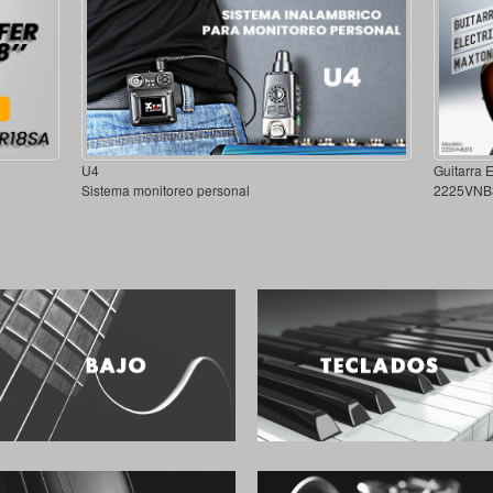
U4
Guitarra 
Sistema monitoreo personal
2225VNB