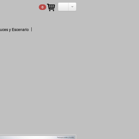
0
uces y Escenario