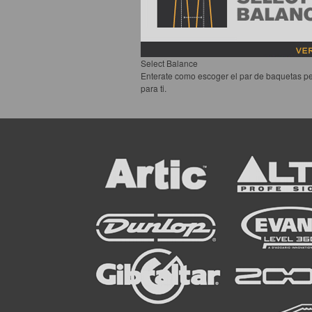
Select Balance
Enterate como escoger el par de baquetas pe
para ti.